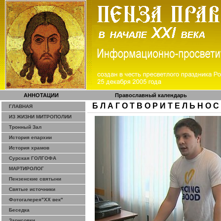
АННОТАЦИИ
Православный календарь
Б Л А Г О Т В О Р И Т Е Л Ь Н О С
ГЛАВНАЯ
ИЗ ЖИЗНИ МИТРОПОЛИИ
Тронный Зал
История епархии
История храмов
Сурская ГОЛГОФА
МАРТИРОЛОГ
Пензенские святыни
Святые источники
Фотогалерея"ХХ век"
Беседка
Зарисовки