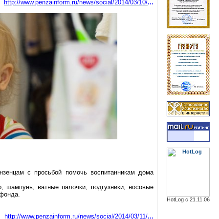
http://www.penzainform.ru/news/social/2014/03/10/
...
нзенцам с просьбой помочь воспитанникам дома
, шампунь, ватные палочки, подгузники, носовые
 фонда.
HotLog с 21.11.06
http://www.penzai
nform.ru/news/social/2014/03/11/
...