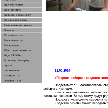
Щит Отечества
Воин-мученик
Вопросы священнику
Воскресная школа
Православные чудеса
Ковчежец
Паломничество
Миссионерство
Милосердие
Благотворительность
Ради ХРИСТА !
В помощь болящему
Архив
11.03.2014
Альманах П Л
Газета П П С
«Покров» собирает средства гиг
Журнал П Е В
Представители благотворительно
ребенка в Кузнецке.
«Им в неограниченных количествах
платочки, расчески. Всему этому будут р
Поездка в учреждение намечена на 
Средства гигиены можно передать п