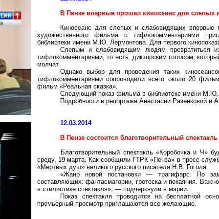
В Пензе впервые прошел киносеанс для слепых 
Киносеанс для слепых и слабовидящих впервые п
художественного фильма с тифлокомментариями пригл
библиотеки имени М.Ю. Лермонтова. Для первого кинопока
Слепым и слабовидящим людям превратиться и
тифлокомментариями, то есть, дикторским голосом, который
молчат.
Однако выбор для проведения таких киносеансо
тифлокомментариями сопроводили всего около 20 фильм
фильм «Реальная сказка».
Следующий показ фильма в библиотеке имени М.Ю. 
Подробности в репортаже Анастасии Разенковой и 
12.03.2014
В Пензе состоится благотворительный спектакль
Благотворительный спектакль «Коробочка и Ч» бу
среду, 19 марта. Как сообщили ГТРК «Пенза» в пресс-служ
«Мертвых душ» великого русского писателя Н.В. Гоголя.
«Жанр новой постановки — трагифарс. По зам
составляющих: фантасмагории, гротеска и покаяния.
Важно
в стилистике спектакля», — подчеркнули в мэрии.
Показ спектакля проводится на бесплатной осн
премьерный просмотр приглашаются все желающие.