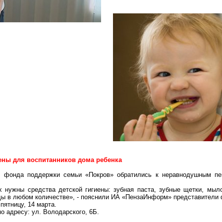
иены для воспитанников дома ребенка
го фонда поддержки семьи «Покров» обратились к неравнодушным пе
 нужны средства детской гигиены: зубная паста, зубные щетки, мыло
ады в любом количестве», - пояснили ИА «ПензаИнформ» представители
пятницу, 14 марта.
о адресу: ул. Володарского, 6Б.