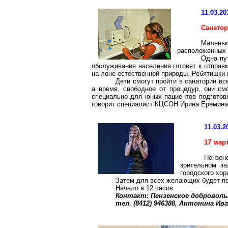
11.03.20
Санатор
Малень
расположенных 
Одна пу
обслуживания населения готовят к отправ
на лоне естественной природы. Ребятишки 
Дети смогут пройти в санатории в
а время, свободное от процедур, они см
специально для юных пациентов подготовл
говорит специалист КЦСОН Ирина Еремина
11.03.2
17 мар
Пензен
зрительном за
городского хор
Затем для всех желающих будет п
Начало в 12 часов.
Контакт: Пензенское доброволь
тел. (8412) 946388, Антонина И