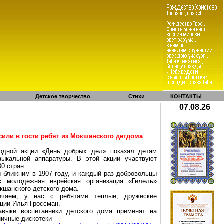
Детское творчество
Стихи
КОНТАКТЫ
07.08.26
сили в гости ребят из Мокшанского детдома
одной акции «День добрых дел» показал детям
зыкальной аппаратуры. В этой акции участвуют
30 стран.
и
ближним
в 1907 году, и каждый раз добровольцы
с молодежная еврейская организация «Гилель»
кшанского детского дома.
ичаем, у нас с ребятами теплые, дружеские
кции Илья Гроссман.
выки воспитанники детского дома применят на
дничные дискотеки