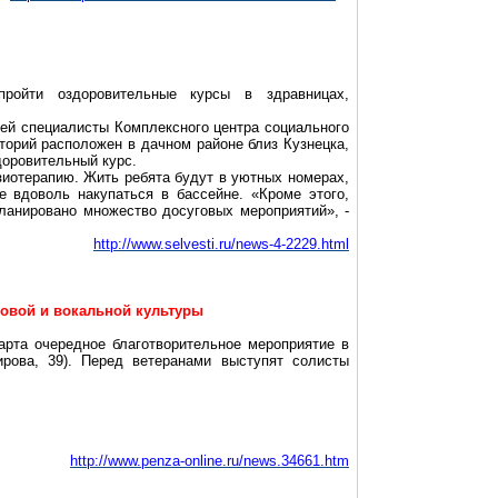
ройти оздоровительные курсы в здравницах,
ей специалисты Комплексного центра социального
торий расположен в дачном районе близ Кузнецка,
доровительный курс.
зиотерапию. Жить ребята будут в уютных номерах,
е вдоволь накупаться в бассейне. «Кроме этого,
ланировано множество досуговых мероприятий», -
http://www.selvesti.ru/news-4-2229.html
ровой и вокальной культуры
арта очередное благотворительное мероприятие в
ирова, 39). Перед ветеранами выступят солисты
http://www.penza-online.ru/news.34661.htm