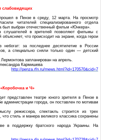
и слабовидящих
рошел в Пензе в среду, 12 марта. На просмотр
асили читателей специализированного отдела
за был выбран отечественный фильм «Юнкера».
з слушателей в зрителей позволяют фильмы с
 объясняет, что происходит на экране, когда герои
в небогат: за последнее десятилетие в России
ов, а специально сняли только один — детский
Лермонтова запланирован на апрель.
Александра Кармишева
http://penza.rfn.ru/rnews.html?id=170570&cid=7
 «Коробочка и Ч»
дет представлен театре юного зрителя в Пензе в
бе администрации города, он поставлен по мотивам
ыслу режиссера, спектакль строится из трех
, что стиль и манера великого классика сохранены
ове в поддержку братского народа Украины. На
http://penza.rfn.ru/rnews.html?id=170728&cid=7