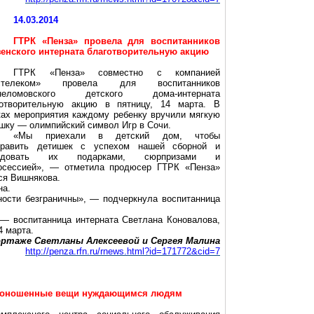
14.03.2014
ГТРК «Пенза» провела для воспитанников
зенского интерната благотворительную акцию
ГТРК «Пенза» совместно с компанией
стелеком» провела для воспитанников
неломовского детского дома-интерната
готворительную акцию в пятницу, 14 марта. В
ах мероприятия каждому ребенку вручили мягкую
шку — олимпийский символ Игр в Сочи.
«Мы приехали в детский дом, чтобы
дравить детишек с успехом нашей сборной и
адовать их подарками, сюрпризами и
осессией», — отметила продюсер ГТРК «Пенза»
ся Вишнякова.
на.
ности безграничны», — подчеркнула воспитанница
 — воспитанница интерната Светлана Коновалова,
4 марта.
ртаже Светланы Алексеевой и Сергея Малина
http://penza.rfn.ru/rnews.html?id=171772&cid=7
 поношенные вещи нуждающимся людям