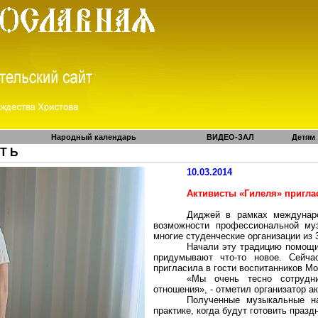
Народный календарь
ВИДЕО-ЗАЛ
Детям
 Т Ь
10.03.2014
Активисты «Гилеля» пригла
Диджей в рамках междунар
возможности профессиональной му
многие студенческие организации из 
Начали эту традицию помощ
придумывают что-то новое. Сейча
пригласила в гости воспитанников Мо
«Мы очень тесно сотрудн
отношения», - отметил организатор а
Полученные музыкальные на
практике, когда будут готовить праз