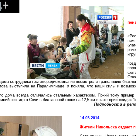
пен
«Ро
ниж
бла
рамк
игру
поз
пор
фот
Оле
 дома сотрудники гостелерадиокомпании посмотрели трансляцию биатло
алова выступила на Паралимпиаде, я поняла, что наши силы и возмож
ого дома всегда отличались стальным характером. Яркий тому пример
мпийских игр в Сочи в биатлонной гонке на
12,5 км
в категории «сидя» 1
Подробности в репо
14.03.2014
Жители Никольска отдают