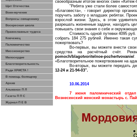
своеобразным итогом многих смен «Китеж-
"Ребята уже стали более самостоя
Щит Отечества
«Благовеста», - говорит директор органи
Воин-мученик
поручить заботу о младших ребятах. Проек
Вопросы священнику
взрослой жизни. Здесь, в этом удивите
разрешать жизненные задачи, находить це
Воскресная школа
повышать свои знания о себе и окружающе
Православные чудеса
Стоимость одной путевки 4095 руб.
собрать 184 275 рублей. Именно такая су
Ковчежец
пожертвовать?
Паломничество
Во-первых, вы можете внести сво
Миссионерство
средства на расчётный счёт. Рек
pomoch/blagotvoritelnoe-pozhertvovanie/
.
Милосердие
«Благотворительное пожертвование на ада
Благотворительность
Во-вторых, вы можете передать д
12-24 и 21-94-03".
Ради ХРИСТА !
В помощь болящему
Архив
10.06.2014
Альманах П Л
7 июня паломнический отдел 
Газета П П С
Вознесенский женский монастырь с. Па
Журнал П Е В