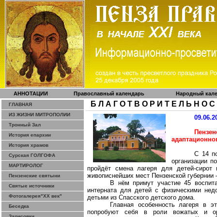
АННОТАЦИИ
Православный календарь
Народный кал
Б Л А Г О Т В О Р И Т Е Л Ь Н О С
ГЛАВНАЯ
ИЗ ЖИЗНИ МИТРОПОЛИИ
09.06.2
Тронный Зал
Пензе
История епархии
адаптационног
История храмов
С 14 п
Сурская ГОЛГОФА
организации п
МАРТИРОЛОГ
пройдёт смена лагеря для детей-сирот 
живописнейших мест Пензенской губернии 
Пензенские святыни
В нём примут участие 45 воспита
Святые источники
интерната для детей с физическими нед
Фотогалерея"ХХ век"
детьми из Спасского детского дома.
Главная особенность лагеря в э
Беседка
попробуют себя в роли вожатых и орг
Зарисовки