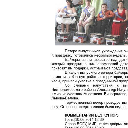
Пятеро выпускников учреждения ок
К празднику готовились несколько недель,
Байкеры
взяли
шефство над детиш
каждый праздник в нижнеломовский детс
привозят им подарки, устраивают представ
В канун выпускного вечера байкер
помогли в благоустройстве территории, 
часы, приняли участие в праздничной прог
Со словами напутствия к вып
Нижнеломовского района Александр Никулк
«Мир искусства» Анастасия Виноградова,
Львова-Белова.
Торжественный вечер проводов вып
шоу. Огненное представление было видно 
КОММЕНТАРИИ БЕЗ КУПЮР:
Гость|10.06.2014 12:39
Слава БОГУ, МИР не без добрых лю