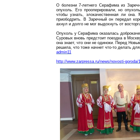
О болезни 7-летнего Серафима
из
Заречн
опухоль. Его прооперировали, но опухо
чтобы узнать, злокачественная ли она.
приободрить.
В
Заречный
он передал коро
ахнул и долго не мог выдохнуть от восторг
Опухоль у Серафима оказалась доброкачес
Суровых
вновь предстоит поездка в Москв
она знает, что они не одиноки. Перед Нов
решила, что тоже начнет что-то делать для
admin11
http://www.zarpressa.ru/news/novosti-goroda/1