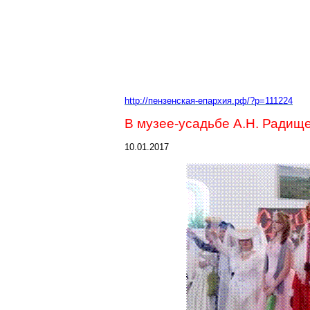
http://пензенская-епархия.рф/?p=111224
В музее-усадьбе А.Н. Радищ
10.01.2017