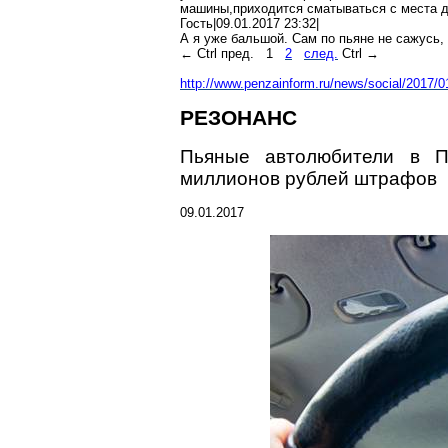
машины,приходится
сматываться с места
д
Гость|09.01.2017 23:32|
А я уже
бальшой
. Сам по
пьяне
не сажусь, 
←
Ctrl
пред.
1
2
след.
Ctrl
→
http://www.penzainform.ru/news/social/2017/0
РЕЗОНАНС
Пьяные автолюбители в П
миллионов рублей штрафов
09.01.2017