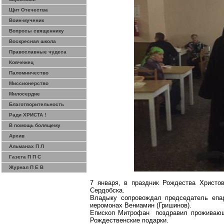
Щит Отечества
Воин-мученик
Вопросы священнику
Воскресная школа
Православные чудеса
Ковчежец
Паломничество
Миссионерство
Милосердие
Благотворительность
Ради ХРИСТА !
В помощь болящему
Архив
Альманах П Л
Газета П П С
Журнал П Е В
7 января, в праздник Рождества Христо
Сердобска.
Владыку сопровождал председатель епар
иеромонах Вениамин (Гришинов).
Епископ Митрофан поздравил проживающ
Рождественские подарки.