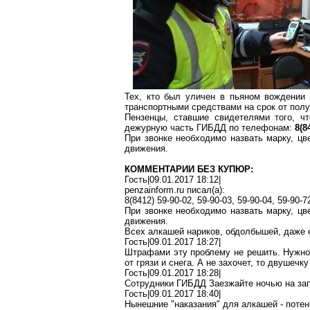
Тех, кто был уличен в пьяном вождении
транспортными средствами на срок от полу
Пензенцы, ставшие свидетелями того, ч
дежурную часть ГИБДД по телефонам:
8(8
При звонке необходимо назвать марку, цве
движения.
КОММЕНТАРИИ БЕЗ КУПЮР:
Гость|09.01.2017 18:12|
penzainform.ru
писал(
a
):
8(8412) 59-90-02, 59-90-03, 59-90-04, 59-90-
При звонке необходимо назвать марку, цве
движения.
Всех алкашей
нариков
,
обдолбышей
, даже
Гость|09.01.2017 18:27|
Штрафами эту проблему не решить. Нужно 
от грязи и снега. А не захочет, то
двушечку
Гость|09.01.2017 18:28|
Сотрудники ГИБДД Заезжайте ночью на
за
Гость|09.01.2017 18:40|
Нынешние "наказания" для алкашей - потенц