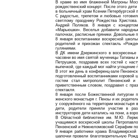
В храме во имя блаженной Матроны Моск
рождественский концерт. После этого дет
в больничный храм Ксении Петербургской 
С радостью, трепетом и любовью готови
светлому празднику Рождества Христова
Андрей Поляков. 8 января с концертом
«
Марьюшки
». Веселья добавили народны
палочках
, расписные пряники. Довольные 
8 января воспитанники воскресной школ
родителей и прихожан спектакль «Рожде
гуляниями.
В ДК имени Дзержинского в воскресенье
часовни во имя святой мученицы Татианы 
Петрушков
, поздравив всех гостей с нас
выпечкой, где каждый мог найти угощение п
В этот же день в конференц-зале Пензенск
подготовленный воспитанниками хоровой ш
гостем стал митрополит Пензенский 
приветственным словом, поздравил с праз
спектакля.
8 января после Божественной литургии п
женского монастыря г. Пензы и их родите
у сооружённого на территории монастыря в
дети, родители приняли участие в ра
инструкторов дети катались на пони, а взр
В Областной библиотеке им. М.Ю. Лермо
учащимися воскресной школы Петропавло
Пензенский и
Нижнеломовский
Серафим поз
9 января работники храма Владимирской
шапочки провели благотворительную Рож