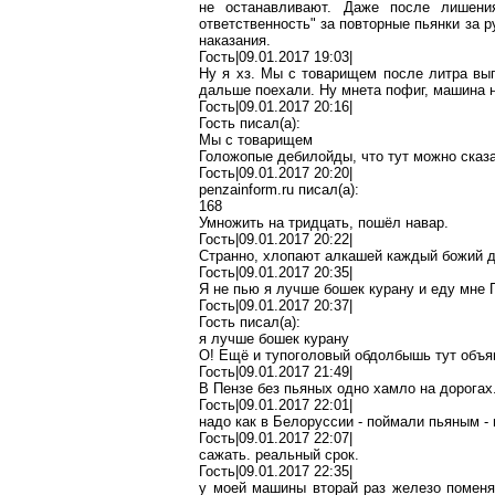
не останавливают. Даже после лишен
ответственность" за повторные пьянки за 
наказания.
Гость|09.01.2017 19:03|
Ну
я
хз
. Мы с товарищем после литра вы
дальше поехали.
Ну
мнета
пофиг
, машина н
Гость|09.01.2017 20:16|
Гость писал(
a
):
Мы с товарищем
Голожопые
дебилойды
, что тут можно сказа
Гость|09.01.2017 20:20|
penzainform.ru
писал(
a
):
168
Умножить на тридцать, пошёл навар.
Гость|09.01.2017 20:22|
Странно, хлопают алкашей каждый божий д
Гость|09.01.2017 20:35|
Я не пью я лучше
бошек
курану
и еду мне 
Гость|09.01.2017 20:37|
Гость писал(
a
):
я лучше
бошек
курану
О! Ещё и тупоголовый
обдолбышь
тут объя
Гость|09.01.2017 21:49|
В Пензе без пьяных одно
хамло
на дорогах.
Гость|09.01.2017 22:01|
надо как в Белоруссии - поймали пьяным -
Гость|09.01.2017 22:07|
сажать
.
р
еальный срок.
Гость|09.01.2017 22:35|
у моей машины
вторай
раз железо помен