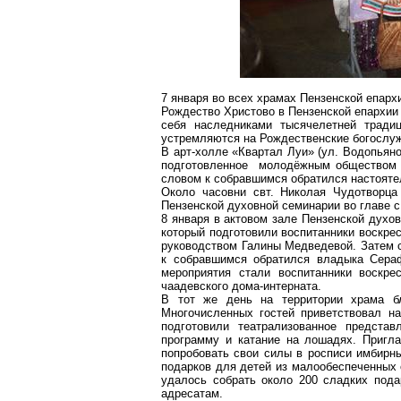
7 января во всех храмах Пензенской епар
Рождество Христово в Пензенской епархии
себя наследниками тысячелетней тради
устремляются на Рождественские богослуже
В
арт-холле
«Квартал Луи» (ул. Водопьяно
подготовленное молодёжным обществом 
словом
к
собравшимся обратился настояте
Около часовни свт. Николая Чудотворц
Пензенской духовной семинарии во главе 
8 января в актовом зале Пензенской духо
который подготовили воспитанники воскр
руководством Галины Медведевой. Затем с
к
собравшимся обратился владыка Серафи
мероприятия стали воспитанники воскр
чаадевского
дома-интерната.
В тот же день на территории храма б
Многочисленных гостей приветствовал н
подготовили театрализованное предста
программу и катание на лошадях. Пригл
попробовать свои силы в росписи имбирны
подарков для детей из малообеспеченных 
удалось собрать около 200 сладких пода
адресатам.