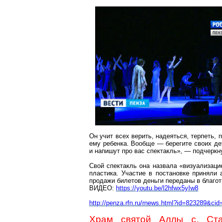
Он учит всех верить, надеяться, терпеть,
ему ребенка. Вообще — берегите своих дет
и напишут про вас спектакль», — подчерк
Свой спектакль она назвала «визуализаци
пластика. Участие в постановке приняли 
продажи билетов деньги переданы в благ
ВИДЕО:
https://youtu.be/l2hfwx5yIw8
http://penza.rfn.ru/rnews.html?id=823289&cid
Храм святой Аллы
с
. Ст