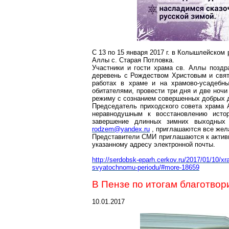
С 13 по 15 января
2017 г
. в
Колышлейском
р
Аллы
с
. Старая
Потловка
.
Участники и гости храма св. Аллы позд
деревень с Рождеством Христовым и свят
работах в храме и на
храмово-усадебн
обитателями, провести три дня и две ноч
режиму с сознанием совершенных добрых 
Председатель приходского совета храма
неравнодушным к восстановлению истор
завершение длинных зимних выходных 
rodzem@yandex.ru
, приглашаются все жел
Представители СМИ приглашаются к активн
указанному адресу электронной почты.
http://serdobsk-eparh.cerkov.ru/2017/01/10/xr
svyatochnomu-periodu/#more-18659
В Пензе по итогам благотвор
10.01.2017