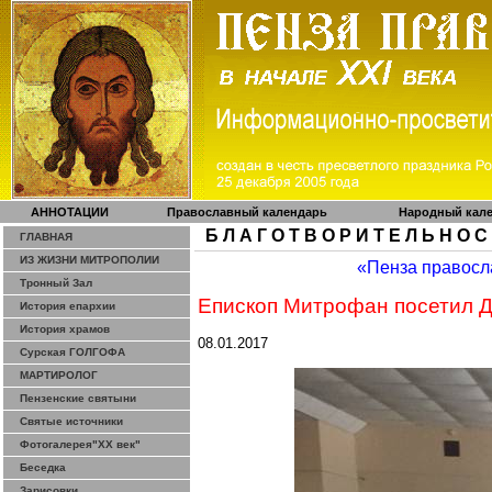
АННОТАЦИИ
Православный календарь
Народный кал
Б Л А Г О Т В О Р И Т Е Л Ь Н О С
ГЛАВНАЯ
ИЗ ЖИЗНИ МИТРОПОЛИИ
«Пенза правосл
Тронный Зал
Епископ Митрофан посетил 
История епархии
История храмов
08.01.2017
Сурская ГОЛГОФА
МАРТИРОЛОГ
Пензенские святыни
Святые источники
Фотогалерея"ХХ век"
Беседка
Зарисовки