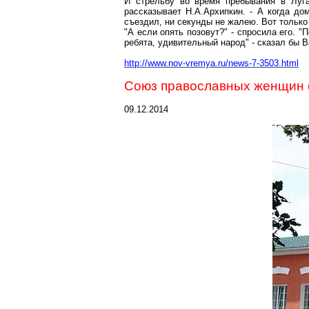
И стрельбу во время пребывания в Луга
рассказывает Н.А.Архипкин. - А когда до
съездил, ни секунды не жалею. Вот только
"А если опять позовут?" - спросила его. "
ребята, удивительный народ" - сказал бы В
http://www.nov-vremya.ru/news-7-3503.html
Союз православных женщин о
09.12.2014