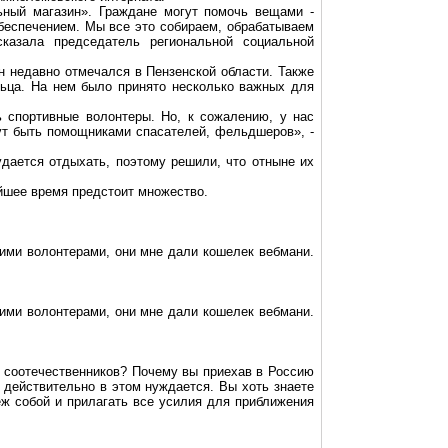
ьный магазин». Граждане могут помочь вещами -
беспечением. Мы все это собираем, обрабатываем
казала председатель региональной социальной
н недавно отмечался в Пензенской области. Также
ьца. На нем было принято несколько важных для
 спортивные волонтеры. Но, к сожалению, у нас
ут быть помощниками спасателей, фельдшеров», -
дается отдыхать, поэтому решили, что отныне их
айшее время предстоит множество.
кими волонтерами, они мне дали кошелек вебмани.
кими волонтерами, они мне дали кошелек вебмани.
х соотечественников? Почему вы приехав в Россию
 действительно в этом нуждается. Вы хоть знаете
ж собой и прилагать все усилия для приближения