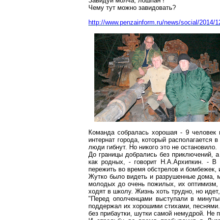
Завидуй молча, лошпан !
Чему тут можно завидовать?
http://www.penzainform.ru/news/social/2014/1
Команда собралась хорошая - 9 человек 
интернат города, который располагается в
люди гибнут. Но никого это не остановило.
До границы добрались без приключений, а
как родных, - говорит Н.А.Архипкин. - 
пережить во время обстрелов и бомбежек, 
Жутко было видеть и разрушенные дома, м
молодых до очень пожилых, их оптимизм, 
ходят в школу. Жизнь хоть трудно, но идет,
"Перед ополченцами выступали в минуты 
поддержал их хорошими стихами, песнями. 
без прибаутки, шутки самой немудрой. Не п