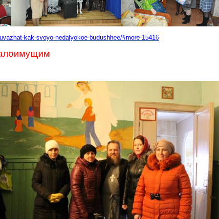
do-uvazhat-kak-svoyo-nedalyokoe-budushhee/#more-15416
малоимущим