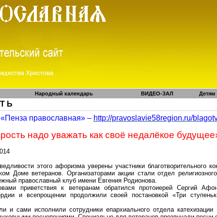
Народный календарь
ВИДЕО-ЗАЛ
Детям
 Т Ь
«Пенза православная» –
http://pravoslavie58region.ru/
blagot
рость надо уважать как своё недалёкое будущее
2014
ведливости этого афоризма уверены участники благотворительного к
ком Доме ветеранов. Организаторами акции стали отдел религиозного
жный православный клуб имени Евгения Родионова.
овами приветствия к ветеранам обратился протоиерей Сергий Афо
рдии и всепрощении продолжили своей постановкой «Три ступеньк
и и сами исполнили сотрудники епархиального отдела катехизации и
духовными песнопениями. Специально для ветеранов прозвучали песни 