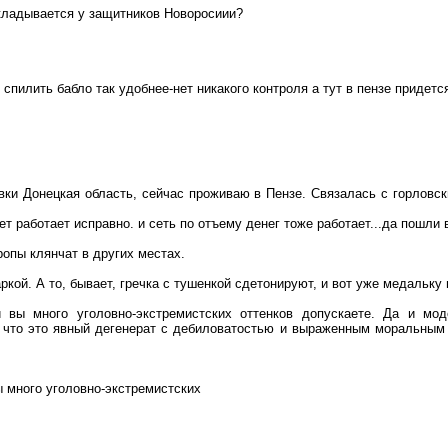
складывается у защитников Новоросиии?
 спилить бабло так удобнее-нет никакого контроля а тут в пензе придетс
овки Донецкая область, сейчас проживаю в Пензе. Связалась с горловс
нет работает исправно. и сеть по отъему денег тоже работает...да пошли
ропы клянчат в других местах.
ркой. А то, бывает, гречка с тушенкой сдетонируют, и вот уже медальк
 вы много уголовно-экстремистских оттенков допускаете. Да и мод
 что это явный дегенерат с дебиловатостью и выраженным моральным 
 много уголовно-экстремистских