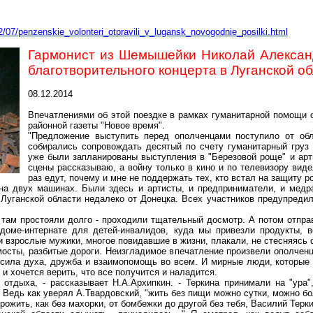
2/07/penzenskie_volonteri_otpravili_v_lugansk_novogodnie_posilki.html
Гармонист из Шемышейки Николай Алексан
благотворительного концерта в Луганской о
08.12.2014
Впечатлениями об этой поездке в рамках гуманитарной помощи 
районной газеты "Новое время".
"Предложение выступить перед ополченцами поступило от обл
собирались сопровождать десятый по счету гуманитарный груз 
уже были запланированы выступления в "Березовой роще" и арт
сцены рассказываю, а войну только в кино и по телевизору виде
раз едут, почему и мне не поддержать тех, кто встал на защиту р
на двух машинах. Были здесь и артисты, и предприниматели, и медр
 Луганской области недалеко от Донецка. Всех участников предупредил
 там простояли долго - проходили тщательный досмотр. А потом отправ
В доме-интернате для детей-инвалидов, куда мы привезли продукты, 
и взрослые мужики, многое повидавшие в жизни, плакали, не стесняясь 
осты, разбитые дороги. Неизгладимое впечатление произвели ополченцы
сила духа, дружба и взаимопомощь во всем. И мирные люди, которые 
 и хочется верить, что все получится и наладится.
отдыха, - рассказывает Н.А.Архипкин. - Теркина принимали на "ура"
Ведь как уверял А.Твардовский, "жить без пищи можно сутки, можно бо
рожить, как без махорки, от бомбежки до другой без тебя, Василий Теркин