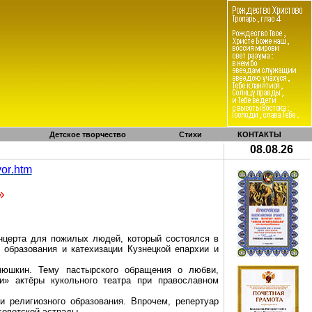
Детское творчество
Стихи
КОНТАКТЫ
08.08.26
vor
.
htm
»
онцерта для пожилых людей, который состоялся в
 образования и катехизации Кузнецкой епархии и
нюшкин. Тему пастырского обращения о любви,
и» актёры кукольного театра при православном
 религиозного образования. Впрочем, репертуар
советской эстрады.