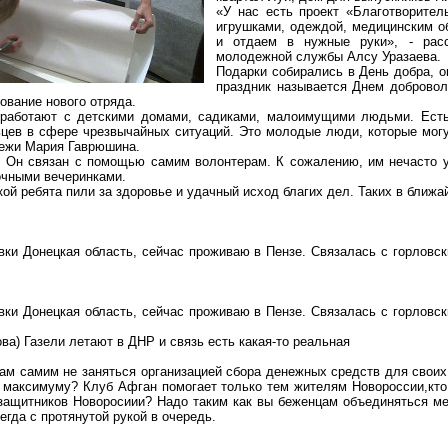
«У нас есть проект «Благотворител
игрушками, одеждой, медицинским о
и отдаем в нужные руки», - расс
молодежной службы Алсу Уразаева.
Подарки собирались в День добра, о
праздник называется Днем добровол
ование нового отряда.
 работают с детскими домами, садиками, малоимущими людьми. Есть
ьцев в сфере чрезвычайных ситуаций. Это молодые люди, которые мог
дежи Мария Гаврюшина.
. Он связан с помощью самим волонтерам. К сожалению, им нечасто у
очными вечеринками.
й ребята пили за здоровье и удачный исход благих дел. Таких в ближ
овки Донецкая область, сейчас проживаю в Пензе. Связалась с горловс
овки Донецкая область, сейчас проживаю в Пензе. Связалась с горловс
ва) Газели летают в ДНР и связь есть какая-то реальная
ам самим не заняться организацией сбора денежных средств для свои
о максимуму? Клуб Афган помогает только тем жителям Новороссии,кто
защитников Новоросиии? Надо таким как вы беженцам объединяться ме
егда с протянутой рукой в очередь.