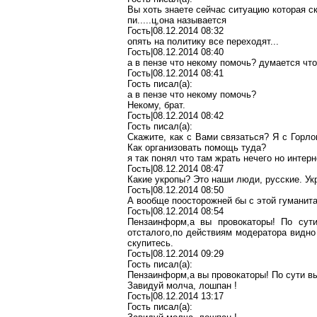
Вы хоть знаете сейчас ситуацию которая 
пи.....ц,она называется
Гость|08.12.2014 08:32
опять на политику все переходят...
Гость|08.12.2014 08:40
а в пензе что некому помочь? думается что
Гость|08.12.2014 08:41
Гость писал(a):
а в пензе что некому помочь?
Некому, брат.
Гость|08.12.2014 08:42
Гость писал(a):
Скажите, как с Вами связаться? Я с Горл
Как организовать помощь туда?
я так понял что там жрать нечего но интер
Гость|08.12.2014 08:47
Какие укропы? Это наши люди, русские. Ук
Гость|08.12.2014 08:50
А вообще поосторожней бы с этой гуманита
Гость|08.12.2014 08:54
Пензаинформ,а вы провокаторы! По сути
отсталого,по действиям модератора видно
скупитесь.
Гость|08.12.2014 09:29
Гость писал(a):
Пензаинформ,а вы провокаторы! По сути вы
Завидуй молча, лошпан !
Гость|08.12.2014 13:17
Гость писал(a):