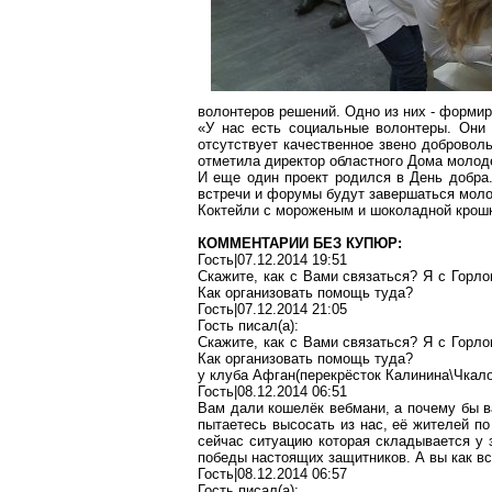
волонтеров решений. Одно из них - формир
«У нас есть социальные волонтеры. Они
отсутствует качественное звено добровол
отметила директор областного Дома моло
И еще один проект родился в День добра
встречи и форумы будут завершаться мол
Коктейли с мороженым и шоколадной крошко
КОММЕНТАРИИ БЕЗ КУПЮР:
Гость|07.12.2014 19:51
Скажите, как с Вами связаться? Я с Горл
Как организовать помощь туда?
Гость|07.12.2014 21:05
Гость писал(a):
Скажите, как с Вами связаться? Я с Горл
Как организовать помощь туда?
у клуба Афган(перекрёсток Калинина\Чкало
Гость|08.12.2014 06:51
Вам дали кошелёк вебмани, а почему бы в
пытаетесь высосать из нас, её жителей п
сейчас ситуацию которая складывается у 
победы настоящих защитников. А вы как вс
Гость|08.12.2014 06:57
Гость писал(a):