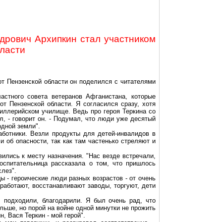
дрович Архипкин стал участником
бласти
от Пензенской области он поделился с читателями
астного совета ветеранов Афганистана, которые
от Пензенской области. Я согласился сразу, хотя
иллерийском училище. Ведь про героя Теркина со
л, - говорит он. - Подумал, что люди уже десятый
одной земли".
аботники. Везли продукты для детей-инвалидов в
и об опасности, так как там частенько стреляют и
ились к месту назначения. "Нас везде встречали,
воспитательница рассказала о том, что пришлось
слез".
 - героические люди разных возрастов - от очень
работают, восстанавливают заводы, торгуют, дети
, подходили, благодарили. Я был очень рад, что
льше, но порой на войне одной минутки не прожить
, Вася Теркин - мой герой".