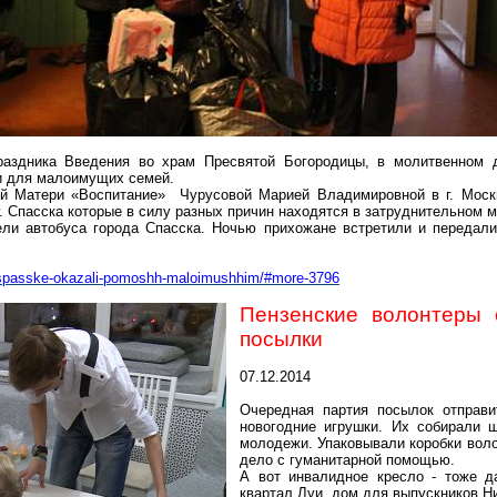
праздника Введения во храм Пресвятой Богородицы, в молитвенном
и для малоимущих семей.
 Матери «Воспитание» Чурусовой Марией Владимировной в г. Москв
г. Спасска которые в силу разных причин находятся в затруднительном
ели автобуса города Спасска. Ночью прихожане встретили и передал
/v-spasske-okazali-pomoshh-maloimushhim/#more-3796
Пензенские волонтеры 
посылки
07.12.2014
Очередная партия посылок отправи
новогодние игрушки. Их собирали 
молодежи. Упаковывали коробки воло
дело с гуманитарной помощью.
А вот инвалидное кресло - тоже 
квартал Луи, дом для выпускников Н