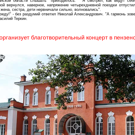
нской области слышать приходилось. " Я смотрел, как ведут себя 
мой вернулся, наверное, напряжение четырехдневной поездки отпустил
 жена, сестра, дети нервничали сильно, волновались".
Поеду!" - без раздумий ответил Николай Александрович. "А гармонь зовет
асилий Теркин.
рганизует благотворительный концерт в пензен