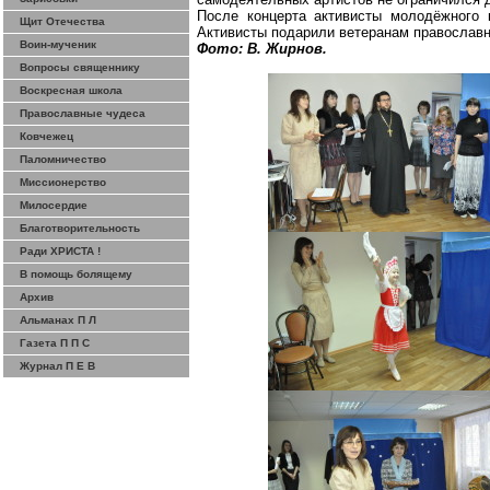
После концерта активисты молодёжного 
Щит Отечества
Активисты подарили ветеранам православн
Воин-мученик
Фото: В. Жирнов.
Вопросы священнику
Воскресная школа
Православные чудеса
Ковчежец
Паломничество
Миссионерство
Милосердие
Благотворительность
Ради ХРИСТА !
В помощь болящему
Архив
Альманах П Л
Газета П П С
Журнал П Е В