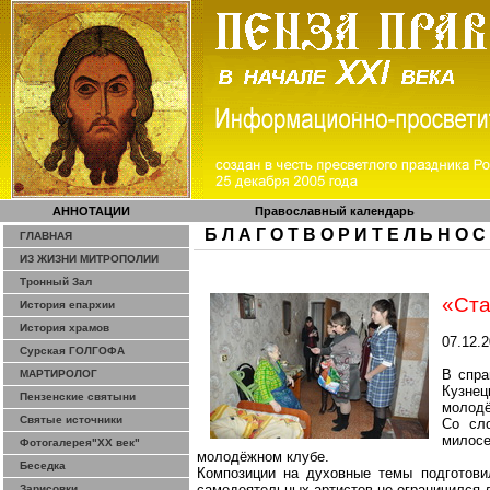
АННОТАЦИИ
Православный календарь
Б Л А Г О Т В О Р И Т Е Л Ь Н О С
ГЛАВНАЯ
ИЗ ЖИЗНИ МИТРОПОЛИИ
Тронный Зал
«Ста
История епархии
История храмов
07.12.
Сурская ГОЛГОФА
В спра
МАРТИРОЛОГ
Кузнец
Пензенские святыни
молодё
Святые источники
Со сл
милосе
Фотогалерея"ХХ век"
молодёжном клубе.
Беседка
Композиции на духовные темы подготовил
самодеятельных артистов не ограничился 
Зарисовки