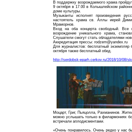
В поддержку возрождаемого храма пройду
9 октября в 17.00 в
Колышлейском
районно
доме культуры.
Музыканты исполнят произведения русс
настоятель храма св. Аллы иерей
Дими
Мраморнов
.
Вход на оба концерта свободный. Все 
возрождение уникального храма, стано
Слушатели смогут стать обладателями нов
Аккредитация прессы:
rodzem@yandex.ru
Для журналистов: бесплатный экземпляр б
октября также бесплатный обед.
http://serdobsk-eparh.cerkov.ru/2018/10/08/skr
Моцарт, Григ,
Пьяцолла
, Рахманинов. Жит
можно услышать только в филармониях бо
встречали аплодисментами.
«Очень понравилось. Очень редко у нас б