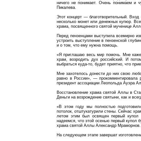
ничего не понимает. Очень понимаем и 
Пикалева
.
Этот концерт — благотворительный. Вход
несколько монет или денежных купюр. Все
храма, посвященного святой мученице Алл
Перед
пензенцами
выступила всемирно из
устроить выступление в пензенской глубин
и о том, что ему нужна помощь.
«Я приглашаю весь мир помочь. Мне каже
храм, возродить дух российский. И пото
выбраться куда-то, будет приятно, что пр
Мне захотелось донести до них свою любо
равно в России», — прокомментировала р
президент ассоциации Леопольд
а Ауэ
ра А
Восстановление храма святой Аллы в Ст
Деньги на возрождение святыни, как и
всег
«В этом году мы полностью подготовил
потолок, отштукатурили стены. Сейчас храм
летом этим был освящен первый купол н
надеемся, что этой осенью первый купол 
храма святой Аллы Александр
Мраморнов
.
На
следующем
этапе завершат изготовлени