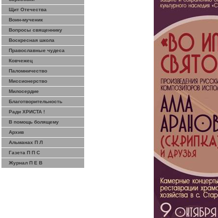
Щит Отечества
Воин-мученик
Вопросы священнику
Воскресная школа
Православные чудеса
Ковчежец
Паломничество
Миссионерство
Милосердие
Благотворительность
Ради ХРИСТА !
В помощь болящему
Архив
Альманах П Л
Газета П П С
Журнал П Е В