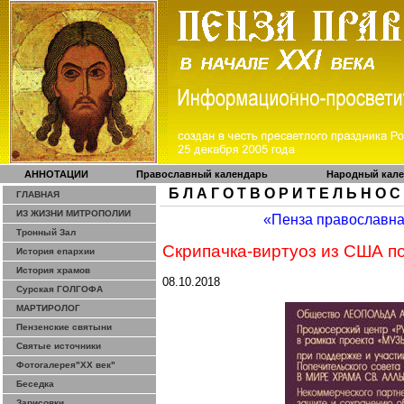
АННОТАЦИИ
Православный календарь
Народный кал
Б Л А Г О Т В О Р И Т Е Л Ь Н О С
ГЛАВНАЯ
ИЗ ЖИЗНИ МИТРОПОЛИИ
«Пенза православн
Тронный Зал
Скрипачка-виртуоз из США п
История епархии
История храмов
08.10.2018
Сурская ГОЛГОФА
МАРТИРОЛОГ
Пензенские святыни
Святые источники
Фотогалерея"ХХ век"
Беседка
Зарисовки