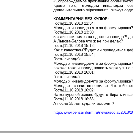
«Сопровождаемое проживание организуется 
Кроме того, молодым инвалидам соз
дополнительного образования, окажут соде
КОММЕНТАРИИ БЕЗ КУПЮР:
Гость|11.10.2018 12:34|
Молодых
инвалидов-что
за
формулировка?
Гость|11.10.2018 13:50|
5 с лишним
лямов
на одного инвалида?! д
А Львова-Белова что ж не при делах?
Гость|11.10.2018 15:18|
Как с
качеством
?Б
удет
ли проводиться
де
Гость|11.10.2018 15:54|
Гость писал(
a
):
Молодых
инвалидов-что
за
формулировка?
похоже
тоже инвалид новость
черкнул..на
г
Гость|11.10.2018 16:01|
Гость писал(
a
):
Молодых
инвалидов-что
за
формулировка?
Молодых - значит не пожилых. Что тебе не
Гость|11.10.2018 16:02|
На конкурсной основе будут отбирать инва
Гость|11.10.2018 16:38|
А после 35
лет
куда их выселят?
http://www.penzainform.ru/news/social/2018/