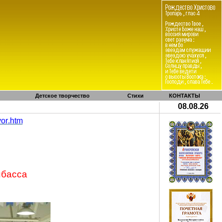
Детское творчество
Стихи
КОНТАКТЫ
08.08.26
vor
.
htm
нбасса