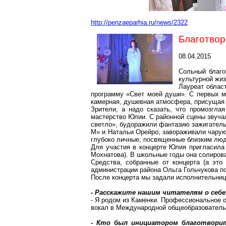
http://penzaeparhia.ru/news/2322
Благотвор
08.04.2015
Сольный благо
культурной жиз
Лауреат облас
программу «Свет моей души». С первых ми
камерная, душевная атмосфера, присущая
Зрители, а надо сказать, что промозгла
мастерство Юлии. С районной сцены звуча
светло», будоражили фантазию зажигатель
М» и Натальи Орейро, завораживали чарую
глубоко личные, посвященные близким люд
Для участия в концерте Юлия пригласил
Мохнатова). В школьные годы она солирова
Средства, собранные от концерта (а это
администрации района Ольга Гольчукова п
После концерта мы задали исполнительниц
- Расскажите нашим читателям о себе
- Я родом из Каменки. Профессиональное 
вокал в Международной общеобразовательн
- Кто был инициатором благотворит