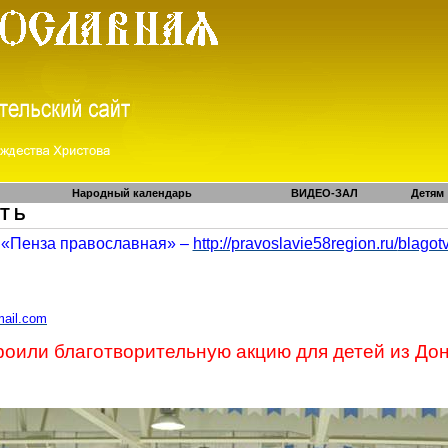
Народный календарь
ВИДЕО-ЗАЛ
Детям
 Т Ь
«Пенза православная» –
http://pravoslavie58region.ru/
blagot
mail.com
роили б
лаготворительную акцию для детей из До