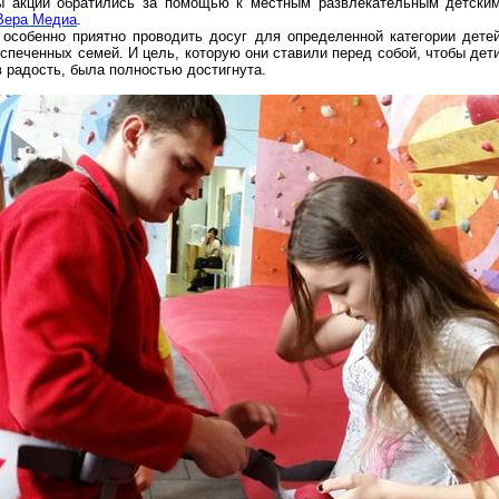
ры акции обратились за помощью к местным развлекательным детским
Вера Медиа
.
особенно приятно проводить досуг для определенной категории детей
еспеченных семей. И цель, которую они ставили перед собой, чтобы дет
в радость, была полностью достигнута.