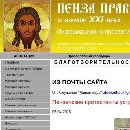
АННОТАЦИИ
Православный календарь
Б Л А Г О Т В О Р И Т Е Л Ь Н О С
ГЛАВНАЯ
ИЗ ЖИЗНИ МИТРОПОЛИИ
Тронный Зал
ИЗ ПОЧТЫ САЙТА
История епархии
История храмов
От: Служение "Живая вера"
alivefaith.ru@g
Сурская ГОЛГОФА
МАРТИРОЛОГ
Пензенские протестанты уст
Пензенские святыни
Святые источники
05.04.2015
Фотогалерея"ХХ век"
Беседка
Зарисовки