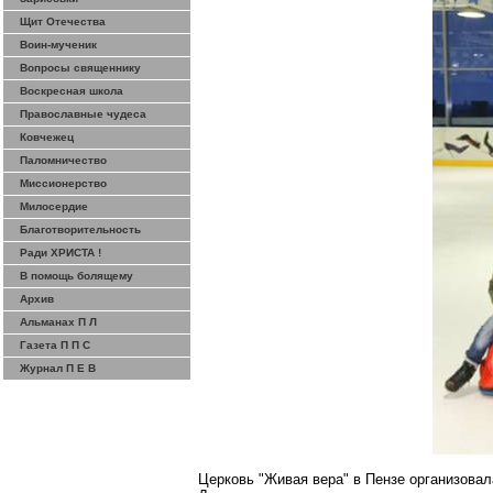
Щит Отечества
Воин-мученик
Вопросы священнику
Воскресная школа
Православные чудеса
Ковчежец
Паломничество
Миссионерство
Милосердие
Благотворительность
Ради ХРИСТА !
В помощь болящему
Архив
Альманах П Л
Газета П П С
Журнал П Е В
Церковь "Живая вера" в Пензе организовал