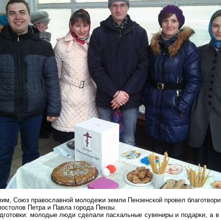
алим, Союз православной молодежи земли Пензенской провел благотвор
постолов Петра и Павла города Пензы.
дготовки: молодые люди сделали пасхальные сувениры и подарки, а в