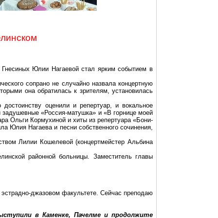
елинском
 Гнесиных Юлии Нагаевой стал ярким событием в
ческого сопрано не случайно назвала концертную
оторыми она обратилась к зрителям, установилась
о достоинству оценили и репертуар, и вокальное
и задушевные «Россия-матушка» и «В горнице моей
ра Ольги Кормухиной и хиты из репертуара «Бони-
ла Юлия Нагаева и песни собственного сочинения,
ством Лилии Кошелевой (концертмейстер Альбина
елинской районной больницы. Заместитель главы
а эстрадно-джазовом факультете. Сейчас преподаю
ыступили в Каменке, Пачелме и продолжите