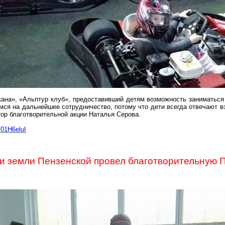
кана», «Альптур клуб», предоставивший детям возможность заниматься 
мся на дальнейшее сотрудничество, потому что дети всегда отвечают в
ор благотворительной акции Наталья Серова.
01H6eluI
 земли Пензенской провел благотворительную 