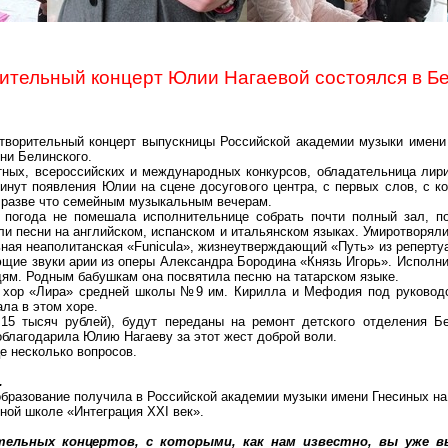
ительный концерт Юлии Нагаевой состоялся в Б
творительный концерт выпускницы Российской академии музыки имени
ни Белинского.
тных, всероссийских и международных конкурсов, обладательница лири
нут появления Юлии на сцене досугового центра, с первых слов, с к
 разве что семейным музыкальным вечерам.
я погода не помешала исполнительнице собрать почти полный зал, п
ли песни на английском, испанском и итальянском языках. Умиротворял
ная неаполитанская «Funicula», жизнеутверждающий «Путь» из репертуа
щие звуки арии из оперы Александра Бородина «Князь Игорь». Исполни
ям. Родным бабушкам она посвятила песню на татарском языке.
а хор «Лира» средней школы №9 им. Кирилла и Мефодия под руковод
ла в этом хоре.
 15 тысяч рублей), будут переданы на ремонт детского отделения Б
облагодарила Юлию Нагаеву за этот жест доброй воли.
е несколько вопросов.
.
образование получила в Российской академии музыки имени Гнесиных н
ой школе «Интеграция XXI век».
ельных концертов, с которыми, как нам известно, вы уже в