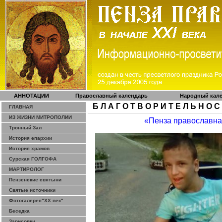
АННОТАЦИИ
Православный календарь
Народный кал
Б Л А Г О Т В О Р И Т Е Л Ь Н О С
ГЛАВНАЯ
ИЗ ЖИЗНИ МИТРОПОЛИИ
«Пенза православн
Тронный Зал
История епархии
История храмов
Сурская ГОЛГОФА
МАРТИРОЛОГ
Пензенские святыни
Святые источники
Фотогалерея"ХХ век"
Беседка
Зарисовки