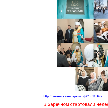
http://пензенская-епархия.рф/?p=115679
В
Заречном
стартовали неде