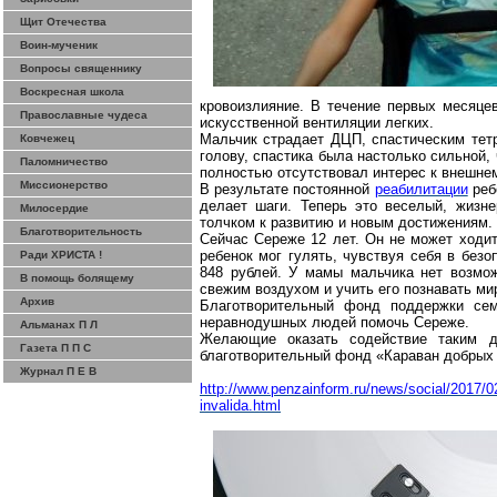
Щит Отечества
Воин-мученик
Вопросы священнику
Воскресная школа
кровоизлияние. В течение первых месяц
Православные чудеса
искусственной вентиляции легких.
Мальчик страдает ДЦП,
спастическим
тет
Ковчежец
голову,
спастика
была настолько сильной, ч
Паломничество
полностью отсутствовал интерес к внешне
Миссионерство
В результате постоянной
реабилитации
ребе
делает шаги. Теперь это веселый, жизн
Милосердие
толчком к развитию и новым достижениям.
Благотворительность
Сейчас Сереже 12 лет. Он не может ходит
ребенок мог гулять, чувствуя себя в без
Ради ХРИСТА !
848 рублей. У мамы мальчика нет возмож
В помощь болящему
свежим воздухом и учить его познавать ми
Архив
Благотворительный фонд поддержки сем
неравнодушных людей помочь Сереже.
Альманах П Л
Желающие оказать содействие таким д
Газета П П С
благотворительный фонд «Караван добрых
Журнал П Е В
http://www.penzainform.ru/news/social/2017/
invalida.html