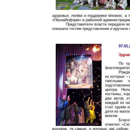
здоровья, любви и поддержки близких, а 
«ПензаИнформ» в районной администрации
Представители власти передали во
показали гостям представление и вручили
07.01.
Здрав
По тр
благотворите
Рожде
из которых –
светлыми ч
подготовлен
центра. Нел
костюмы, хор
два автор эт
каждый из ни
стал одним и
дети из мало
многие.
Благо
отметил: «Се
волхвов, те самые, о которых нас сейчас