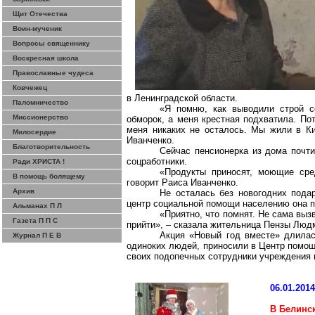
Щит Отечества
Воин-мученик
Вопросы священнику
Воскресная школа
Православные чудеса
Ковчежец
в Ленинградской области.
Паломничество
«Я помню, как выводили строй с
Миссионерство
обморок, а меня крестная подхватила. По
меня никаких не осталось. Мы жили в Ки
Милосердие
Иванченко.
Благотворительность
Сейчас пенсионерка из дома почти
соцработники.
Ради ХРИСТА !
«Продукты приносят, моющие сре
В помощь болящему
говорит Раиса Иванченко.
Архив
Не осталась без новогодних пода
центр социальной помощи населению она 
Альманах П Л
«Приятно, что помнят. Не сама выз
Газета П П С
прийти», – сказала жительница Пензы Люд
Акция «Новый год вместе» длилас
Журнал П Е В
одиноких людей, приносили в Центр помощ
своих подопечных сотрудники учреждения 
06.01.201
В Белинс