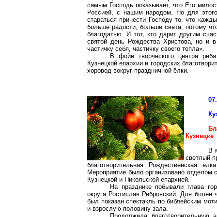
самым Господь показывает, что Его милос
Россией, с нашим народом. Но для этог
стараться принести Господу то, что кажд
больше радости, больше света, потому чт
благодатью. И тот, кто дарит другим сча
святой день Рождества Христова, но и в
частичку себя, частичку своего тепла».
В фойе творческого центра ребя
Кузнецкой епархии и городских благотвори
хоровод вокруг праздничной ёлки.
07
Ку
Бл
Кузнецке
В 
светлый п
благотворительная Рождественская елк
Мероприятие было организовано отделом с
Кузнецкой и Никольской епархией.
На празднике побывали глава гор
округа Ростислав Ребровский. Для более 
был показан спектакль по библейским мот
и взрослую половину зала.
Продолжила благотворительную а