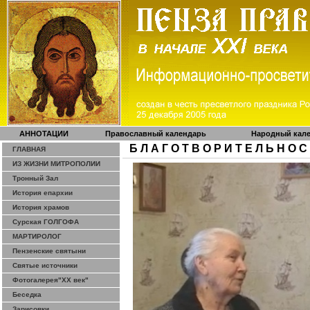
АННОТАЦИИ
Православный календарь
Народный кал
Б Л А Г О Т В О Р И Т Е Л Ь Н О С
ГЛАВНАЯ
ИЗ ЖИЗНИ МИТРОПОЛИИ
Тронный Зал
История епархии
История храмов
Сурская ГОЛГОФА
МАРТИРОЛОГ
Пензенские святыни
Святые источники
Фотогалерея"ХХ век"
Беседка
Зарисовки