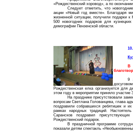
«Рождественский хоровод», а по окончании
Следует отметить, что новогодни
акции «Новый год вместе». Благодаря м
жизненной ситуации, получили подарки к 
500 новогодних подарков для кузнецких
демографии Пензенской области.
10
Ку
В
благотво
9 
досуговом
Рождественская елка организуется для д
этом году в мероприятии приняло участие 3
На празднике присутствовали заме
вопросам Светлана Голованцева, глава ад
поздравили собравшихся ребятишек и их
рамках народных традиций. Настоятель
Сарансков поздравил присутствующи
Рождественский подарок.
В праздничной программе сотрудни
показали детям спектакль «Необыкновенны