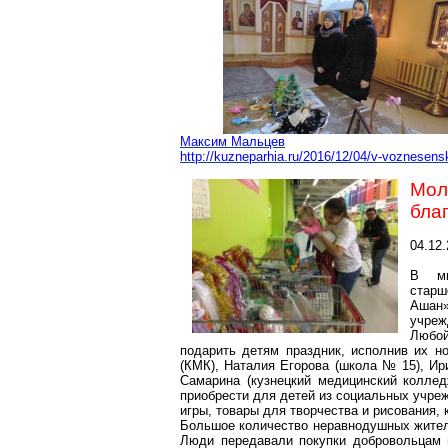
Максим Мальцев
http://kuzneparhia.ru/2016/12/04/v-voznesens
Мо
бла
04.12
В ми
старш
Ашан
учреж
Любой
подарить детям праздник, исполнив их 
(КМК), Наталия Егорова (школа № 15), И
Самарина (кузнецкий медицинский колле
приобрести для детей из социальных учре
игры, товары для творчества и рисования, 
Большое количество неравнодушных жителе
Люди передавали покупки добровольцам н