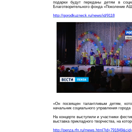
подарки будут переданы детям в соци
Благотворительного фонда «Поколение 
http://gorodkuzneck.ru/news/id/9118
«Он посвящен талантливым детям, кото
начальник социального управления города
На концерте выступили и участники фести
выставка прикладного творчества, на кото
http://penza.rfn.ru/rnews.html?id=791849&cid