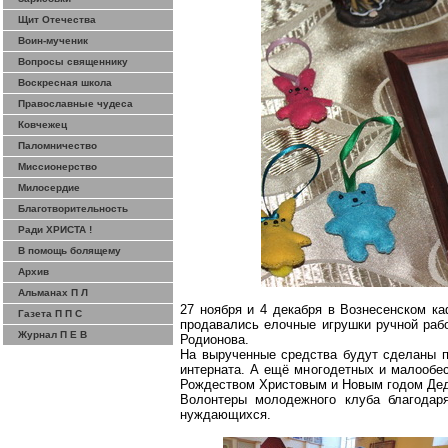
Щит Отечества
Воин-мученик
Вопросы священнику
Воскресная школа
Православные чудеса
Ковчежец
Паломничество
Миссионерство
Милосердие
Благотворительность
Ради ХРИСТА !
В помощь болящему
Архив
Альманах П Л
27 ноября и 4 декабря в Вознесенском к
Газета П П С
продавались елочные игрушки ручной раб
Журнал П Е В
Родионова.
На вырученные средства будут сделаны п
интерната. А ещё многодетных и малообес
Рождеством Христовым и Новым годом Дед
Волонтеры молодежного клуба благодар
нуждающихся.