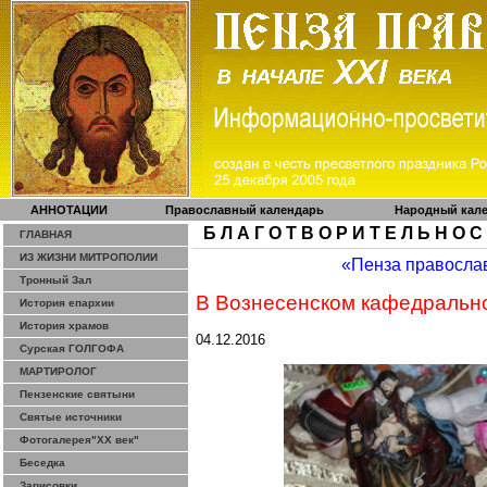
АННОТАЦИИ
Православный календарь
Народный кал
Б Л А Г О Т В О Р И Т Е Л Ь Н О С
ГЛАВНАЯ
ИЗ ЖИЗНИ МИТРОПОЛИИ
«Пенза правосла
Тронный Зал
В Вознесенском кафедральн
История епархии
История храмов
04.12.2016
Сурская ГОЛГОФА
МАРТИРОЛОГ
Пензенские святыни
Святые источники
Фотогалерея"ХХ век"
Беседка
Зарисовки