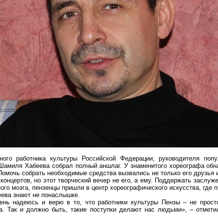
ого работника культуры Российской Федерации, руководителя попу
амиля Хабеева собрал полный аншлаг. У знаменитого хореографа обна
омочь собрать необходимые средства вызвались не только его друзья и
онцертов, но этот творческий вечер не его, а ему. Поддержать заслуже
ого мозга, пензенцы пришли в центр хореографического искусства, где 
ева знают не понаслышке.
нь надеюсь и верю в то, что работники культуры Пензы – не просто
а. Так и должно быть, такие поступки делают нас людьми», – отмети