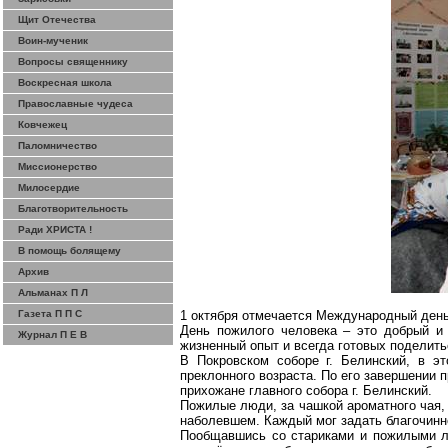
Щит Отечества
Воин-мученик
Вопросы священнику
Воскресная школа
Православные чудеса
Ковчежец
Паломничество
Миссионерство
Милосердие
Благотворительность
Ради ХРИСТА !
В помощь болящему
Архив
Альманах П Л
Газета П П С
1 октября отмечается Международный день
День пожилого человека – это добрый и
Журнал П Е В
жизненный опыт и всегда готовых поделить
В Покровском соборе г. Белинский, в э
преклонного возраста. По его завершении
прихожане главного собора г. Белинский.
Пожилые люди, за чашкой ароматного чая,
наболевшем. Каждый мог задать благочинн
Пообщавшись со стариками и пожилыми лю