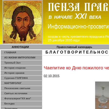
АННОТАЦИИ
Православный календарь
Б Л А Г О Т В О Р И Т Е Л Ь Н О С
ГЛАВНАЯ
ИЗ ЖИЗНИ МИТРОПОЛИИ
Тронный Зал
Чаепитие ко Дню пожилого ч
История епархии
История храмов
02.10.2015
Сурская ГОЛГОФА
МАРТИРОЛОГ
Пензенские святыни
Святые источники
Фотогалерея"ХХ век"
Беседка
Зарисовки