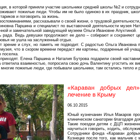
ция, в которой приняли участие школьники средней школы №2 и сотрудн
роживают пожилые люди. Чтобы им не было одиноко в их праздник, школ
тариков и поговорить за жизнь.
оспоминаниями, рассказывали о своей жизни, о трудовой деятельности,
иновна Паршина и специалист по выставочной деятельности музея Нат
нной и замечательной заведующей музеем Ольги Ивановне Апухтиной.
ь рада. Ведь девушки продолжают ее дело – собирают и сохраняют це
ровья не ушла на заслуженный отдых.
ет зрение и слух, но память не подводит. С радостью Ольга Ивановна 
музея, что в скором времени передаст им картины, подаренные ей учащ
 поселка.
не приходят. Елена Паршина и Наталия Бутрова подарили своей настав
а ответила взаимностью, попросила свою дочь Валентину угостить их ви
 многие пожилые люди, где побывали школьники, там остались тепло и
«Караван добрых дел
лечение в Крыму
06.10.2015
Юный кузнечанин Илья Макаров про
клиническом санатории благодаря д
Такие поездки детям с ДЦП жизненн
научиться говорить, ходить, обслужи
Сотрудники фонда «Караван добры
Кузнецке после того, как мальчик с