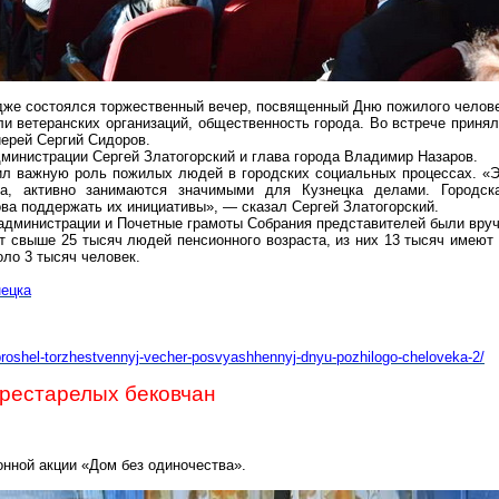
дже состоялся торжественный вечер, посвященный Дню пожилого челове
и ветеранских организаций, общественность города. Во встрече принял
ерей Сергий Сидоров.
дминистрации Сергей Златогорский и глава города Владимир Назаров.
ил важную роль пожилых людей в городских социальных процессах. «
а, активно занимаются значимыми для Кузнецка делами. Городск
ва поддержать их инициативы», — сказал Сергей Златогорский.
администрации и Почетные грамоты Собрания представителей были вруч
т свыше 25 тысяч людей пенсионного возраста, из них 13 тысяч имеют 
ло 3 тысяч человек.
нецка
proshel-torzhestvennyj-vecher-posvyashhennyj-dnyu-pozhilogo-cheloveka-2/
престарелых бековчан
нной акции «Дом без одиночества».