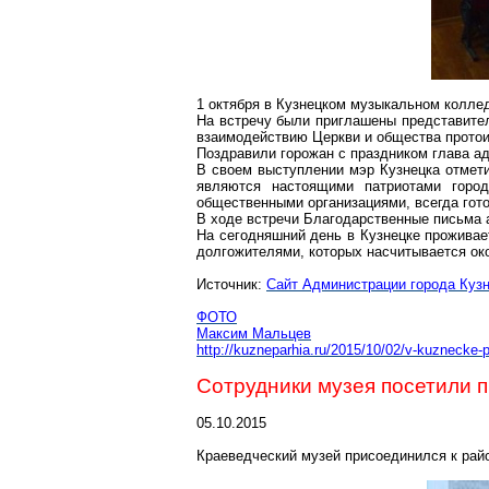
1 октября в Кузнецком музыкальном колле
На встречу были приглашены представител
взаимодействию Церкви и общества протои
Поздравили горожан с праздником глава а
В своем выступлении мэр Кузнецка отмет
являются настоящими патриотами город
общественными организациями, всегда гото
В ходе встречи Благодарственные письма 
На сегодняшний день в Кузнецке проживае
долгожителями, которых насчитывается око
Источник:
Сайт Администрации города Куз
ФОТО
Максим Мальцев
http://kuzneparhia.ru/2015/10/02/v-kuznecke-
Сотрудники музея посетили 
05.10.2015
Краеведческий музей присоединился к райо