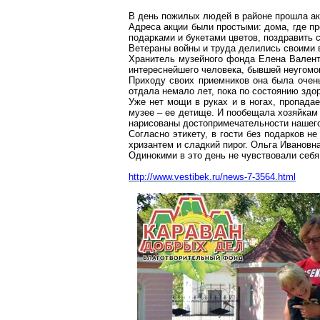
В день пожилых людей в районе прошла ак
Адреса акции были простыми: дома, где п
подарками и букетами цветов, поздравить с
Ветераны войны и труда делились своими в
Хранитель музейного фонда Елена Валент
интереснейшего человека, бывшей неугомо
Приходу своих приемников она была очен
отдала немало лет, пока по состоянию здо
Уже нет мощи в руках и в ногах, пропада
музее – ее детище. И пообещала хозяйкам 
нарисованы достопримечательности нашего
Согласно этикету, в гости без подарков 
хризантем и сладкий пирог. Ольга Ивановн
Одинокими в это день не чувствовали себя
http://www.vestibek.ru/news-7-35
64.html