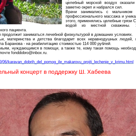
целебный морской воздух оказали
заметно окреп и набрался сил.
Врачи занимались с мальчиком 
профессионального массажа и уника
этого, применялись целебные грязи 
водой из местной скважины. Э
кого пациента.
 и продолжит заниматься лечебной физкультурой в домашних условиях.
ьи, материнства и детства благодарит всех неравнодушных людей,
а Баранова - на реабилитацию стоимостью 114 000 рублей.
ьям, нуждающимся в помощи, а также те, кому такая помощь необходи
почте fonddobro@inbox.ru.
10/06/karavan_dobrih_del_pomog_ile_makarovu_projti_lechenie_v_krimu.html
ельный концерт в поддержку Ш. Хабеева