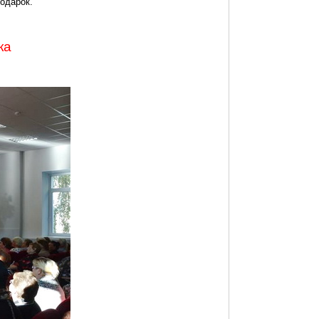
одарок.
ка