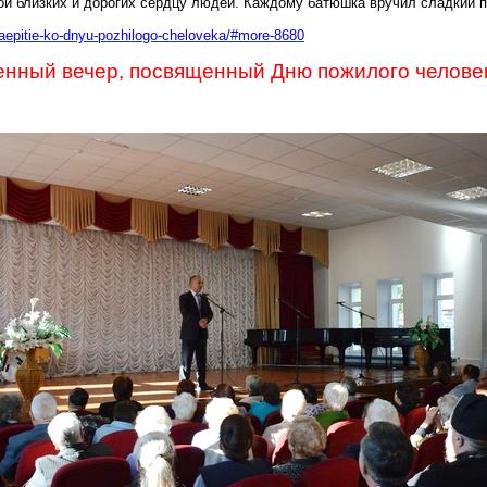
й близких и дорогих сердцу людей. Каждому батюшка вручил сладкий п
haepitie-ko-dnyu-pozhilogo-cheloveka/#more-8680
енный вечер, посвященный Дню пожилого челове