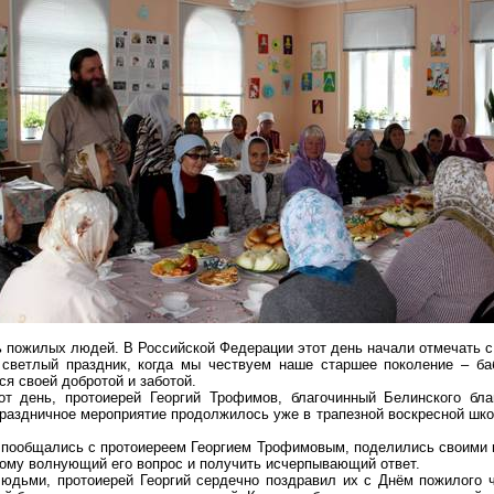
 пожилых людей. В Российской Федерации этот день начали отмечать с 
 светлый праздник, когда мы чествуем наше старшее поколение – б
ся своей добротой и заботой.
тот день, протоиерей Георгий Трофимов, благочинный Белинского бл
 праздничное мероприятие продолжилось уже в трапезной воскресной шк
 пообщались с протоиереем Георгием Трофимовым, поделились своими 
ому волнующий его вопрос и получить исчерпывающий ответ.
дьми, протоиерей Георгий сердечно поздравил их с Днём пожилого ч