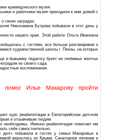
ики краеведческого музея.
ьники и работники музея приходили к ним домой с
 о своих наградах.
алия Николаевна Бутрова побывали в этот день у
нности нашего края. Этой работе Ольга Ивановна
пообщалась с гостями, все больше разговаривая о
имися художественной школы г. Пензы, на которых
нице и бывшему педагогу букет ее любимых желтых
ноградом из своего сада.
 радостные воспоминания.
» помог Илье Макарову пройти
шел курс реабилитации в Евпаторийском детском
обрым и отзывчивым людям.
о необходимы. Именно реабилитация помогает им
вать себя самостоятельно.
х дел» побывали в гостях у семьи Макаровых в
 мамой вернулись из Крыма. Санаторное лечение и