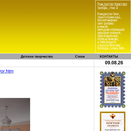
Детское творчество
Стихи
КОНТАКТЫ
09.08.26
vor
.
htm