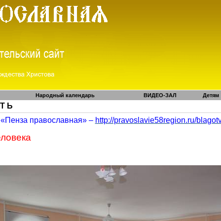
Народный календарь
ВИДЕО-ЗАЛ
Детям
 Т Ь
«Пенза православная» –
http://pravoslavie58region.ru/
blagot
еловека