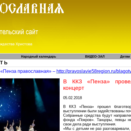
Народный календарь
ВИДЕО-ЗАЛ
Детям
 Т Ь
«Пенза православная» –
http://pravoslavie58region.ru/
blagot
В ККЗ «Пенза» прове
концерт
05.02.2018
В ККЗ «
Пенза
» прошел благотво
выступлении были задействованы поч
Собранные средства будут направле
фонда «Покров». Танцоры, певцы не
свои дела ради выступления.
«Мы с детьми не раз разговаривали, 