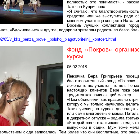
полностью это понимают», - расск
Татьяна Куприянова.
«Я считаю, что благотворительность
средства или же выступить ради сб
мнением участница концерта Наталья
Восемь лучших коллективов город
ька
», «Вдохновение» и другие, подарили зрителям радость во благо бо
02/05/v_kkz
_penza_proveli_bolshoj_blagotvoritelnij_kontcert.html
Фонд «Покров» организ
курсы
06.02.2018
Пензячка
Вера Григорьева посеща
благотворительный фонд «Покров». 
локоны то получаются, то нет. Но мо
настоящих клиентов Вере пока ран
трудится как начинающий мастер.
«Нам объясняли, как правильно стрич
которую мы только научились делать
Таких учениц на
курсах
двенадцать.
или сами многодетные мамы. Натал
в декретном отпуске – родила третью
«Каждый раз я сталкиваюсь тем, что
выпускной в садик. Муж тоже желае
вольствием сюда записалась. Тем более что они бесплатные, это очен