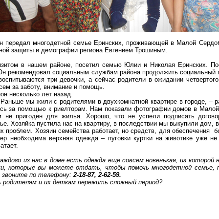
ин передал многодетной семье
Еринских
, проживающей в Малой
Сердо
ной защиты и демографии региона Евгением Трошиным.
визитом в нашем районе, посетил семью Юлии и Николая
Еринских
. П
 Он рекомендовал социальным службам района продолжить социальный п
воспитываются три девочки, а сейчас родители в ожидании четвертого
ем за заботу, внимание и помощь.
он несколько лет назад.
 Раньше мы жили с родителями в двухкомнатной квартире в городе, – 
лись за помощью к
риелторам
. Нам показали фотографии домов в Мало
м не пригоден для жилья. Хорошо, что не успели подписать догово
е. Хозяйка пустила нас на квартиру, в последствии мы выкупили дом, 
 проблем. Хозяин семейства работает, но средств, для обеспечения б
р необходима верхняя одежда – пуговки куртки на животике уже не 
атает.
каждого из нас в доме есть одежда еще совсем новенькая, из которо
ещи, которые вы можете отдать, чтобы помочь многодетной семье, 
ли звоните по телефону:
2-18-87, 2-62-59.
ь родителям и их деткам пережить сложный период?