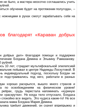
я не было, а мастера неохотно соглашались учить
рублей.
литься обучение будет на
протяжении
полугода», –
с ножницами в руках смогут зарабатывать себе на
дов благодарят «Караван добрых
н добрых дел» благодаря помощи и поддержке
 лечение Богдана Демина и
Эльвину
Рамазанову
.
0 рублей.
ось 10 лет, страдает
мультифокальной
эпилепсией
 мальчик побывал в центре Надежды Лоскутовой. В
нь индивидуальный подход, поскольку Богдан не
се подстраивались под него, работали в разных
.
ан хорошо раскрылся, вышло много страхов и
ота
по освобождениям на физическом
уровне
!
а
ребрах
, грудь перестала напоминать «куриную
ли «раскрутки». Но когда тело отпускало,
Богдаха
спокойно все видеть. Это чудеса какие-то! Но все
казала мама Богдана Мария Демина.
ьчика требует движений, он скачет вприпрыжку и