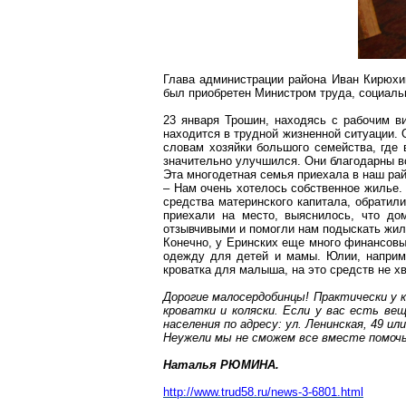
Глава администрации района Иван Кирюх
был приобретен Министром труда, социаль
23 января
Трошин
, находясь с рабочим 
находится в трудной жизненной ситуации.
словам хозяйки большого семейства, где 
значительно улучшился. Они благодарны вс
Эта многодетная семья приехала в наш рай
– Нам очень хотелось собственное жилье.
средства материнского капитала, обрати
приехали на место, выяснилось, что до
отзывчивыми и помогли нам подыскать жиль
Конечно, у
Еринских
еще много финансовых
одежду для детей и мамы. Юлии, наприме
кроватка для малыша, на это средств не хв
Дорогие
малосердобинцы
! Практически у 
кроватки и коляски. Если у вас есть в
населения по адресу: ул. Ленинская, 49 и
Неужели мы не сможем все вместе помоч
Наталья РЮМИНА.
http://www.trud58.ru/news-3-6801.html