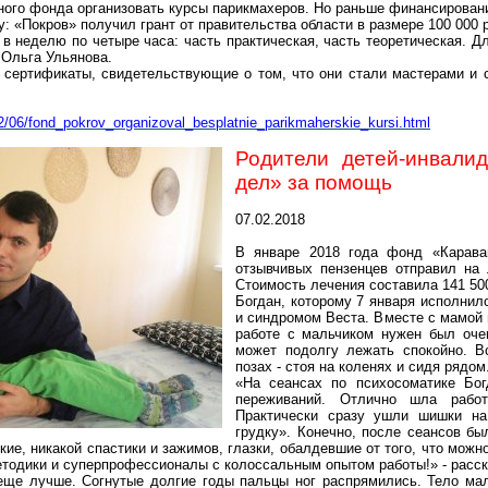
ного фонда организовать курсы парикмахеров. Но раньше финансировани
у: «Покров» получил грант от правительства области в размере 100 000 
в неделю по четыре часа: часть практическая, часть теоретическая. Д
Ольга Ульянова.
 сертификаты, свидетельствующие о том, что они стали мастерами и 
2/06/fond_pokrov_organizoval_besplatnie_parikmaherskie_kursi.html
Родители детей-инвали
дел» за помощь
07.02.2018
В январе 2018 года фонд «Карава
отзывчивых пензенцев отправил на
Стоимость лечения составила 141 50
Богдан
, которому 7 января исполнил
и синдромом Веста. Вместе с мамой
работе с мальчиком нужен был оче
может подолгу лежать спокойно. В
позах - стоя на коленях и сидя рядом
«На
сеансах
по
психосоматике
Богд
переживаний. Отлично шла
раб
Практически сразу ушли шишки н
грудку». Конечно, после сеансов бы
гкие, никакой
спастики
и зажимов, глазки, обалдевшие
от того, что
можно 
етодики и
суперпрофессионалы
с колоссальным опытом работы!» - расс
ще лучше. Согнутые долгие годы пальцы ног распрямились. Тело мал