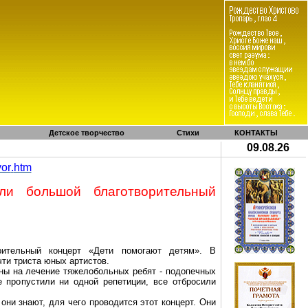
Детское творчество
Стихи
КОНТАКТЫ
09.08.26
vor
.
htm
ли большой благотворительный
рительный концерт «Дети помогают детям». В
ти триста юных артистов.
ны на лечение тяжелобольных ребят - подопечных
 пропустили ни одной репетиции, все отбросили
они знают, для чего проводится этот концерт. Они