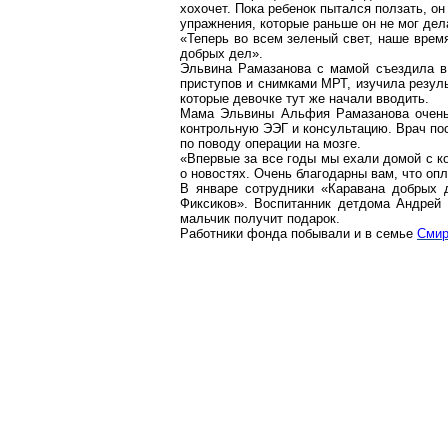
хохочет. Пока ребенок пытался ползать, о
упражнения, которые раньше он не мог дел
«Теперь во всем зеленый свет, наше время
добрых дел».
Эльвина
Рамазанова
с мамой съездила 
приступов и снимками МРТ, изучила резуль
которые девочке тут же начали вводить.
Мама
Эльвины
Альфия
Рамазанова
очень
контрольн
ую ЭЭ
Г и консультацию. Врач п
по поводу операции на мозге.
«Впервые за все годы мы ехали домой с ко
о новостях. Очень
благодарны
вам, что опл
В январе сотрудники «Каравана добрых 
Фиксиков
». Воспитанник детдома Андрей
мальчик получит подарок.
Работники фонда побывали и в семье
Смир