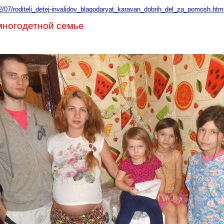
2/07/roditeli_detej-invalidov_blagodaryat_karavan_dobrih_del_za_pomosh.htm
ногодетной семье