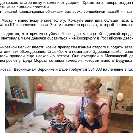
н до красноты стер щеку и колени от усердия. Кроме того, теперь Богд
ать из-за сильной
спастики
.
 пришло! Крепко-крепко обнимаем вас всех, волшебники наши!!!!» - та
в
Моску
к
известному
эпилептологу
. Консультация шла больше часа. 
таты КТ и анализов крови. Затем отменила препарат, который не помога
 надеется, что приступы уйдут. Через два месяца ей с дочкой пред
осоветовала маме девочки обратиться к нейрохирургу в Российскую детс
нкретной целью: ввести новые препараты взамен старого и подать заяв
атили нам обследование. Спасибо, что помогаете! Здоровья вам!» - за
дел» провели еще несколько встреч. Они съездили в
Мокшанский
де
 попросил у Деда Мороза сотовый телефон, который вместо Дедушки
новых
. Двойняшкам Веронике и Варе требуется 334 800 на лечение в Ка