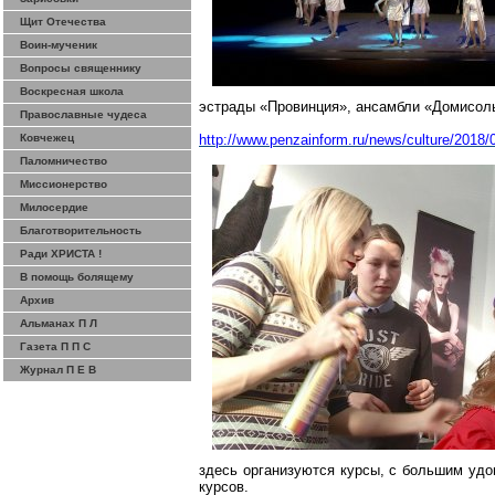
Щит Отечества
Воин-мученик
Вопросы священнику
Воскресная школа
эстрады «Провинция», ансамбли «
Домисол
Православные чудеса
Ковчежец
http://www.penzainform.ru/news/culture/2018/
Паломничество
Миссионерство
Милосердие
Благотворительность
Ради ХРИСТА !
В помощь болящему
Архив
Альманах П Л
Газета П П С
Журнал П Е В
здесь организуются курсы, с большим удо
курсов.