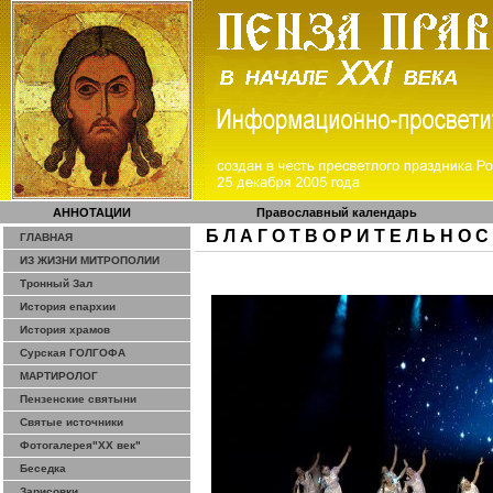
АННОТАЦИИ
Православный календарь
Б Л А Г О Т В О Р И Т Е Л Ь Н О С
ГЛАВНАЯ
ИЗ ЖИЗНИ МИТРОПОЛИИ
Тронный Зал
История епархии
История храмов
Сурская ГОЛГОФА
МАРТИРОЛОГ
Пензенские святыни
Святые источники
Фотогалерея"ХХ век"
Беседка
Зарисовки