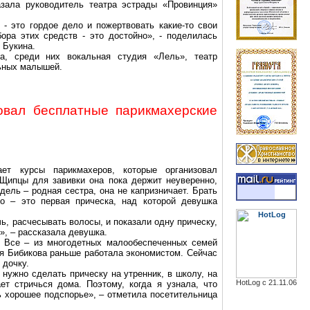
азала руководитель театра эстрады «Провинция»
 - это гордое дело и пожертвовать какие-то свои
ора этих средств - это достойно», - поделилась
 Букина.
а, среди них вокальная студия «Лель», театр
льных малышей.
овал бесплатные парикмахерские
ет курсы парикмахеров, которые организовал
Щипцы для завивки она пока держит неуверенно,
дель – родная сестра, она не капризничает. Брать
о – это первая прическа, над которой девушка
ь, расчесывать волосы, и показали одну прическу,
», – рассказала девушка.
 Все – из многодетных малообеспеченных семей
ья
Бибикова
раньше работала экономистом. Сейчас
 дочку.
 нужно сделать прическу на утренник, в школу, на
HotLog с 21.11.06
т стричься дома. Поэтому, когда я узнала, что
ь хорошее подспорье», – отметила посетительница