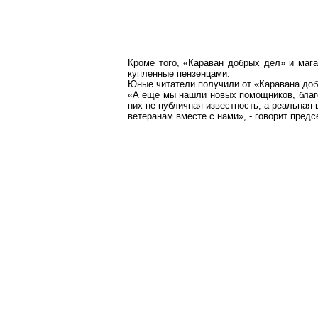
Кроме того, «Караван добрых дел» и маг
купленные
пензенцами
.
Юные читатели получили от «Каравана доб
«А еще мы нашли новых помощников, благо
них не публичная известность, а реальная
ветеранам вместе с нами», - говорит пред