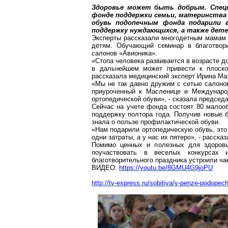
Здоровье может быть добрым. Специ
фонде поддержки семьи, материнства
обувь подопечным фонда подарили в
поддержку нуждающихся, а также дете
Эксперты рассказали многодетным мамам о
детям. Обучающий семинар в благотвори
салонов «
Авионика
».
«Стопа человека развивается в возрасте д
в дальнейшем может привести к плоско
рассказала медицинский эксперт Ирина
Ма
«Мы не так давно дружим с сетью салоно
приуроченный к Масленице и Междунаро
ортопедической обуви», - сказала председ
Сейчас на учете фонда состоят 80 мало
поддержку полтора года. Получив новые б
знала о пользе профилактической обуви.
«Нам подарили ортопедическую обувь, это 
одни затраты, а у нас их пятеро», - расска
Помимо ценных и полезных для здоров
поучаствовать в веселых конкурсах 
благотворительного праздника устроили ч
ВИДЕО:
https://youtu.be/8GMU4G9joPU
http://tv-express.ru/sobitiya/v-penze-podopech