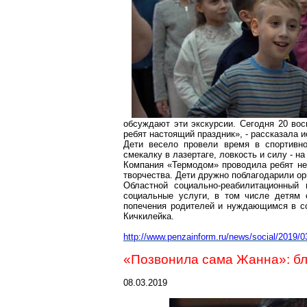
обсуждают эти экскурсии. Сегодня 20 вос
ребят настоящий праздник», - рассказала
Дети весело провели время в спортивно
смекалку в
лазертаге
, ловкость и силу - н
Компания «
Термодом
» проводила ребят не
творчества. Дети дружно поблагодарили ор
Областной социально-реабилитационный
социальные услуги, в том числе детям 
попечения родителей и нуждающимся в со
Кичкилейка
.
http://www.penzainform.ru/news/social/2019/03
«Позвонила сама Жанна»: б
08.03.2019