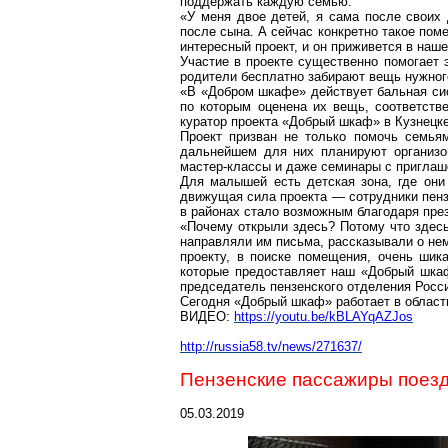
поддержать каждую семью.
«У меня двое детей, я сама после своих 
после сына. А сейчас конкретно такое пом
интересный проект, и он приживется в на
Участие в проекте существенно помогает 
родители бесплатно забирают вещь нужног
«В «Добром шкафе» действует бальная сис
по которым оценена их вещь, соответств
куратор проекта «Добрый шкаф» в Кузнецк
Проект призван не только
помочь
семьям,
дальнейшем для них планируют организо
мастер-классы и даже семинары с приглаш
Для малышей есть детская зона, где они
движущая сила проекта — сотрудники пенз
в районах стало возможным благодаря през
«Почему открыли здесь? Потому что здесь
направляли им письма, рассказывали о нем
проекту, в поиске помещения, очень шик
которые предоставляет наш «Добрый шкаф
председатель пензенского отделения Росс
Сегодня «Добрый шкаф» работает в област
ВИДЕО:
https://youtu.be/kBLAYqAZJos
http://russia58.tv/news/271637/
Пензенские пассажиры поезд
05.03.2019