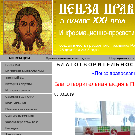
АННОТАЦИИ
Православный календарь
Народный кал
Б Л А Г О Т В О Р И Т Е Л Ь Н О С
ГЛАВНАЯ
ИЗ ЖИЗНИ МИТРОПОЛИИ
«Пенза православ
Тронный Зал
Благотворительная акция в 
История епархии
История храмов
03.03.2019
Сурская ГОЛГОФА
МАРТИРОЛОГ
Пензенские святыни
Святые источники
Фотогалерея"ХХ век"
Беседка
Зарисовки