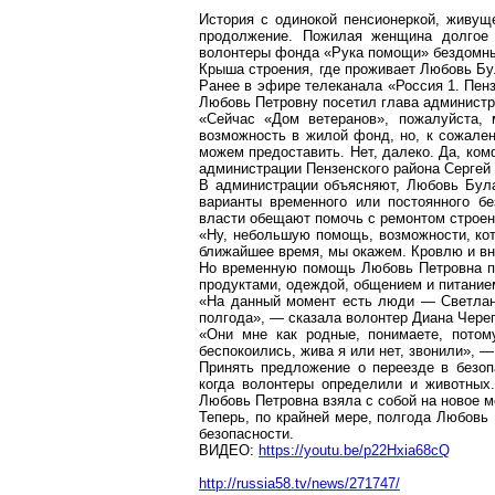
История с одинокой пенсионеркой, живущ
продолжение. Пожилая женщина долгое
волонтеры фонда «Рука помощи» бездомны
Крыша строения, где проживает Любовь Бу
Ранее в эфире телеканала «Россия 1. Пен
Любовь Петровну посетил глава администр
«Сейчас «Дом ветеранов», пожалуйста,
возможность в жилой фонд, но, к сожален
можем предоставить. Нет, далеко. Да, ко
администрации Пензенского района Сергей 
В администрации объясняют, Любовь Була
варианты временного или постоянного бе
власти обещают помочь с ремонтом строен
«Ну, небольшую помощь, возможности, кот
ближайшее время, мы окажем. Кровлю и вн
Но временную помощь Любовь Петровна при
продуктами, одеждой, общением и питанием
«На данный момент есть люди — Светлана
полгода», — сказала волонтер Диана Чере
«Они мне как родные, понимаете, потом
беспокоились, жива я или нет, звонили»,
Принять предложение о переезде в безо
когда волонтеры определили и животны
Любовь Петровна взяла с собой на новое м
Теперь, по крайней мере, полгода Любовь 
безопасности.
ВИДЕО:
https://youtu.be/p22Hxia68cQ
http://russia58.tv/news/271747/