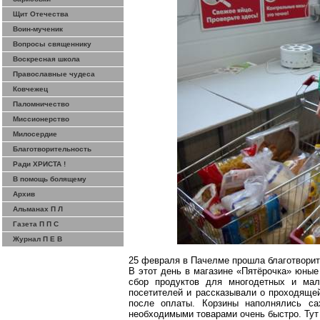
Щит Отечества
Воин-мученик
Вопросы священнику
Воскресная школа
Православные чудеса
Ковчежец
Паломничество
Миссионерство
Милосердие
Благотворительность
Ради ХРИСТА !
В помощь болящему
Архив
Альманах П Л
Газета П П С
Журнал П Е В
25 февраля в Пачелме прошла благотворит
В этот день в магазине «Пятёрочка» юные
сбор продуктов для многодетных и мал
посетителей и рассказывали о проходящей
после оплаты. Корзины наполнялись са
необходимыми товарами очень быстро. Тут