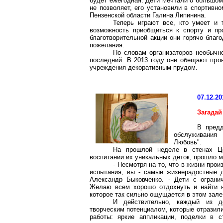
будет ежегодная. Дети мечтали о большом 
не позволяет, его установили в спортивн
Пензенской области Галина
Липинина
.
Теперь играют все, кто умеет и 
возможность приобщиться к спорту и про
благотворительной акции они горячо благ
пожелания.
По словам организаторов необыч
последний. В 2013 году они обещают пров
учреждения декоративным прудом.
07.12.20
Загадай
В предд
обслуживания
Любовь".
На прошлой неделе в стенах Це
воспитании их уникальных деток, прошло м
- Несмотря на то, что в жизни пр
испытания, вы - самые жизнерадостные 
Александр
Быковченко
. - Дети с ограни
Желаю всем хорошо отдохнуть и найти н
которое так сильно ощущается в этом зале
И действительно, каждый из д
творческим потенциалом, которые отразил
работы: яркие аппликации, поделки в