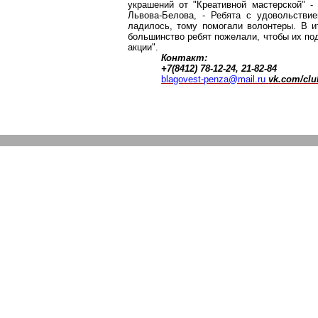
украшений от "
Креативной
мастерской" - 
Львова-Белова, - Ребята с удовольстви
ладилось, тому помогали волонтеры. В и
большинство ребят пожелали, чтобы их по
акции".
Контакт
:
+7(8412) 78-12-24, 21-82-84
blagovest-penza@mail.ru
vk.com/clu