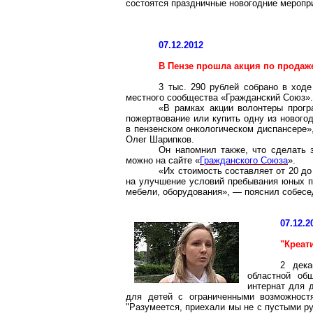
состоятся праздничные новогодние меропри
07.12.2012
В Пензе прошла акция по продаж
3 тыс. 290 рублей собрано в ходе
местного сообщества «Гражданский Союз».
«В рамках акции волонтеры прог
пожертвование или купить одну из нового
в пензенском онкологическом диспансере
Олег
Шарипков
.
Он напомнил также, что сделать з
можно на сайте «
Гражданского Союза
».
«Их стоимость составляет от 20 д
на улучшение условий пребывания юных па
мебели, оборудования», — пояснил собесед
07.12.2
"
Креат
2 дека
областной об
интернат для 
для детей с ограниченными возможност
"Разумеется, приехали мы не с пустыми р