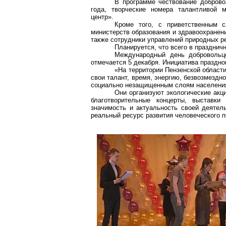
В программе чествование доброво
года, творческие номера талантливой м
центр».
Кроме того, с приветственным с
министерств образования и здравоохранени
также сотрудники управлений природных ре
Планируется, что всего в празднич
Международный день добровольце
отмечается 5 декабря. Инициатива праздн
«На территории Пензенской област
свои талант, время, энергию, безвозмездн
социально незащищенным слоям населения
Они организуют экологические акц
благотворительные концерты, выставк
значимость и актуальность своей деятел
реальный ресурс развития человеческого п