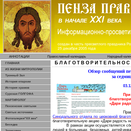
АННОТАЦИИ
Православный календарь
Народный кале
Б Л А Г О Т В О Р И Т Е Л Ь Н О С
ГЛАВНАЯ
ИЗ ЖИЗНИ МИТРОПОЛИИ
Обзор сообщений п
Тронный Зал
за седми
История епархии
03.1
История храмов
Сурская ГОЛГОФА
Пр
благотвор
МАРТИРОЛОГ
«Дари радо
Пензенские святыни
Пра
Святые источники
Синодального отдела по церковной благо
Фотогалерея"ХХ век"
благотворительную акцию «Дари радость н
Беседка
В рамках акции осуществляется сб
людей в больницах, бездомных, детей-инва
Зарисовки