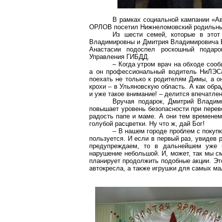
В рамках социальной кампании «
А
ОРЛОВ посетил
Нижнеломовский
родильны
Из шести семей, которые в это
Владимировны и Дмитрия Владимирович
Анастасии подоспел роскошный подар
Управления ГИБДД.
– Когда утром врач на обходе соо
а он профессиональный водитель
НиЛЭС
поехать не только к родителям Димы, а о
крохи – в Ульяновскую область. А как обр
и уже такое внимание! – делится впечатл
Вручая подарок, Дмитрий Владим
повышает уровень безопасности при перев
радость папе и маме. А они тем временем
голубой расцветки. Ну что ж, дай Бог!
– В нашем городе проблем с покуп
пользуется. И если в первый раз, увидев
предупреждаем, то в дальнейшем уже 
нарушение небольшой. И, может, так мы с
пл
анирует продолжить подобные акции. Эт
автокресла
, а также игрушки для самых ма