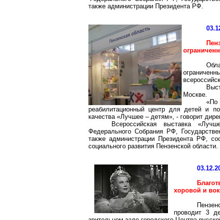
также администрации Президента РФ.
03.1
Пе
ограниченн
Обл
ограничен
всероссийск
Выс
Москве.
«По
реабилитационный центр для детей и по
качества «Лучшее – детям», - говорит дир
Всероссийская выставка «Лучш
Федерального Собрания РФ, Государстве
также администрации Президента РФ, со
социального развития Пензенской области.
03.12.2
Благо
хоровой и во
Пензе
проводит 3 д
зрительном зале городского Центра русско