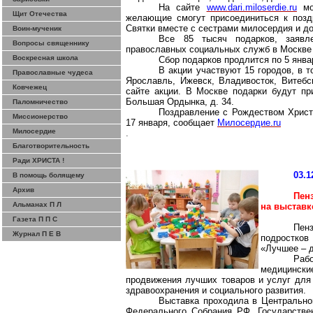
На сайте
www.dari.miloserdie.ru
мож
Щит Отечества
желающие смогут присоединиться к позд
Святки вместе с сестрами милосердия и 
Воин-мученик
Все 85 тысяч подарков, заяв
Вопросы священнику
православных социальных служб в Москве 
Воскресная школа
Сбор подарков продлится по 5 янва
В акции участвуют 15 городов, в т
Православные чудеса
Ярославль, Ижевск, Владивосток, Витебс
Ковчежец
сайте акции. В Москве подарки будут п
Большая Ордынка, д. 34.
Паломничество
Поздравление с Рождеством Христ
Миссионерство
17 января, сообщает
Милосердие.
ru
Милосердие
.
Благотворительность
Ради ХРИСТА !
03.1
В помощь болящему
Архив
Пен
Альманах П Л
на выставк
Газета П П С
Пен
Журнал П Е В
подростков
«Лучшее – 
Раб
медицинск
продвижения лучших товаров и услуг для
здравоохранения и социального развития.
Выставка проходила в Центрально
Федерального Собрания РФ, Государстве