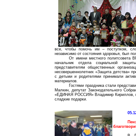
все, чтобы помочь им – поступком, сл
независимо от состояния здоровья, был п
От имени местного политсовета
начальник отдела социальной защи
представителям общественных организац
несовершеннолетних «Защита детства» про
с детьми и родителями принимали активн
материалов.
Гостями праздника стали представи
Малкин, депутат Законодательного Собран
«ЕДИНАЯ РОССИЯ» Владимир Кириллов, ко
сладкие подарки.
05.1
Пе
благотвор
В П