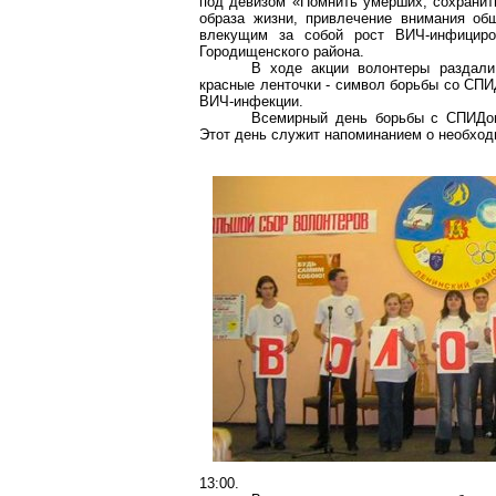
под девизом «Помнить
умерших
, сохрани
образа жизни, привлечение внимания об
влекущим за собой рост ВИЧ-инфицир
Городищенского
района.
В ходе акции волонтеры раздали
красные ленточки - символ борьбы со
СПИ
ВИЧ-инфекции.
Всемирный день борьбы с
СПИДо
Этот день служит напоминанием о необход
13:00.