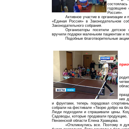
состоялас
годовщине 
Россия».
Активное участие в организации и
«Единая Россия» в Законодательном соб
Законодательного собрания.
Организаторы посетили детское 
вручили подарки маленьким пациентам и п
Подобные благотворительные акции
прио
роди
четве
облас
праз
них 
и фруктами, теперь порадовал спортивн
собрали на фестивале «Творю добро на бл
Люди подходили и спрашивали цены. Когд
Садоводы, которые продавали продукцию, 
Пензенской области Елена Храмцова.
«Откликнулись все. Поэтому я дум