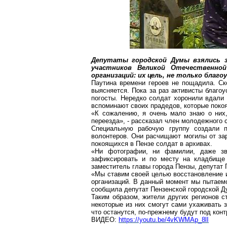
Депутаты городской Думы взялись з
участников Великой Отечественно
организаций: их цель, не только благ
Паутина времени героев не пощадила.
Ск
выясняется.
Пока за раз активисты благо
погосты. Нередко солдат хоронили вдали 
вспоминают своих прадедов, которые покоя
«К сожалению, я очень мало знаю о них,
переезда», - рассказал член молодежного
Специальную рабочую группу создали 
волонтеров. Они расчищают могилы от за
покоящихся в Пензе солдат в архивах.
«Ни фотографии, ни фамилии, даже зв
зафиксировать и по месту на кладбище п
заместитель главы города Пензы, депутат 
«Мы ставим своей целью восстановление и
организаций. В данный момент мы пытаемс
сообщила депутат Пензенской городской 
Таким образом, жители других регионов с
некоторые из них смогут сами ухаживать з
что останутся, по-прежнему будут под ко
ВИДЕО:
https://youtu.be/4vKWMAp_8lI