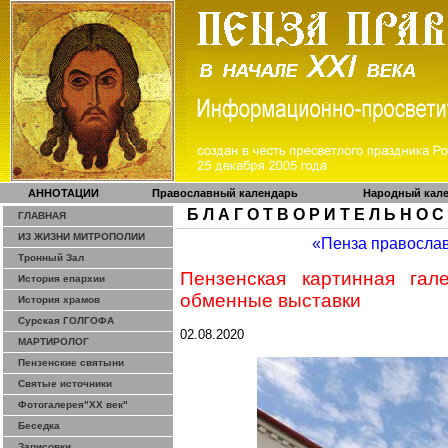
АННОТАЦИИ
Православный календарь
Народный кал
Б Л А Г О Т В О Р И Т Е Л Ь Н О С
ГЛАВНАЯ
ИЗ ЖИЗНИ МИТРОПОЛИИ
«Пенза правосла
Тронный Зал
Пензенская картинная гал
История епархии
обменные выставки
История храмов
Сурская ГОЛГОФА
02.08.2020
МАРТИРОЛОГ
Пензенские святыни
Святые источники
Фотогалерея"ХХ век"
Беседка
Зарисовки