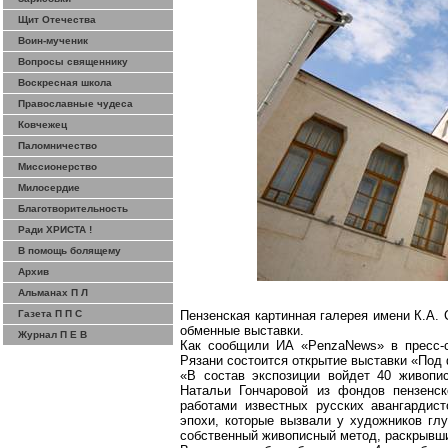
Щит Отечества
Воин-мученик
Вопросы священнику
Воскресная школа
Православные чудеса
Ковчежец
Паломничество
Миссионерство
Милосердие
Благотворительность
Ради ХРИСТА !
В помощь болящему
Архив
Альманах П Л
Газета П П С
Пензенская картинная галерея имени К.А.
обменные выставки.
Журнал П Е В
Как сообщили ИА «
PenzaNews
» в пресс-
Рязани состоится открытие выставки «Под 
«В состав экспозиции войдет 40 живопи
Натальи Гончаровой из фондов пензенск
работами известных русских авангардис
эпохи, которые вызвали у художников гл
собственный живописный метод, раскрывш