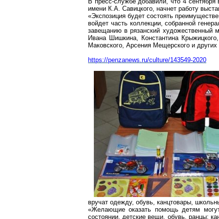
В пресс-службе добавили, что 4 сентября
имени К.А. Савицкого, начнет работу выст
«Экспозиция будет состоять преимуществен
войдет часть коллекции, собранной генер
завещанию в рязанский художественный м
Ивана Шишкина, Константина
Крыжицкого
Маковского, Арсения Мещерского и других
https://penzanews.ru/culture/143549-2020
вручат одежду, обувь, канцтовары, школь
«Желающие оказать помощь детям могут
состоянии, детские вещи, обувь, ранцы; ка