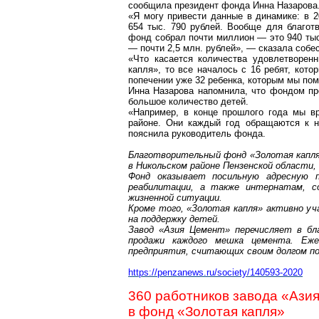
сообщила президент фонда Инна Назарова
«Я могу привести данные в динамике: в 2
654 тыс. 790 рублей. Вообще для благот
фонд собрал почти миллион — это 940 тыс.
— почти 2,5 млн. рублей», — сказала собе
«Что касается количества удовлетворен
капля», то все началось с 16 ребят, кот
попечении уже 32 ребенка, которым мы пом
Инна Назарова напомнила, что фондом пр
большое количество детей.
«Например, в конце прошлого года мы в
районе. Они каждый год обращаются к н
пояснила руководитель фонда.
Благотворительный фонд «Золотая капля
в Никольском районе Пензенской области, 
Фонд оказывает посильную адресную 
реабилитации, а также интернатам, с
жизненной ситуации.
Кроме того, «Золотая капля» активно уч
на поддержку детей.
Завод «Азия Цемент» перечисляет в б
продажи каждого мешка цемента. Еже
предприятия, считающих своим долгом п
https://penzanews.ru/society/140593-2020
360 работников завода «Ази
в фонд «Золотая капля»