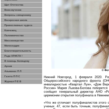
Щит Отечества
Воин-мученик
Вопросы священнику
Воскресная школа
Православные чудеса
Ковчежец
Паломничество
Миссионерство
Милосердие
Благотворительность
Ради ХРИСТА !
В помощь болящему
Архив
© Фот
Альманах П Л
Газета П П С
Нижний Новгород, 1 февраля 2020.
Pe
Общероссийского народного фронта (
ОН
Журнал П Е В
инвалидностью «
Квартал Луи
», «
Дом Вер
России
» Мария Львова-Белова поборется 
сообщил генеральный директор АНО «Р
церемонии открытия полуфинала в Нижнем 
«Что же отличает полуфиналистов этого с
ученых. 47, если быть точным, полуфинал