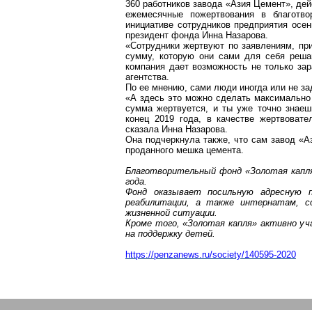
360 работников завода «Азия Цемент», де
ежемесячные пожертвования в благотв
инициативе сотрудников предприятия осе
президент фонда Инна Назарова.
«Сотрудники жертвуют по заявлениям, при
сумму, которую они сами для себя реша
компания дает возможность не только зар
агентства.
По ее мнению, сами люди иногда или не за
«А здесь это можно сделать максимально 
сумма жертвуется, и ты уже точно знае
конец
2019 года, в качестве жертвовате
сказала Инна Назарова.
Она подчеркнула также, что сам завод «А
проданного мешка цемента.
Благотворительный фонд «Золотая капля
года.
Фонд оказывает посильную адресную 
реабилитации, а также интернатам, с
жизненной ситуации.
Кроме того, «Золотая капля» активно уч
на поддержку детей.
https://penzanews.ru/society/140595-2020