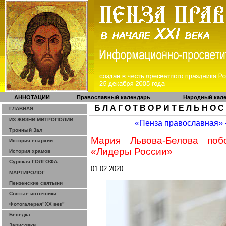
АННОТАЦИИ
Православный календарь
Народный кал
Б Л А Г О Т В О Р И Т Е Л Ь Н О С
ГЛАВНАЯ
ИЗ ЖИЗНИ МИТРОПОЛИИ
«Пенза православная»
Тронный Зал
Мария Львова-Белова поб
История епархии
«Лидеры России»
История храмов
Сурская ГОЛГОФА
01.02.2020
МАРТИРОЛОГ
Пензенские святыни
Святые источники
Фотогалерея"ХХ век"
Беседка
Зарисовки