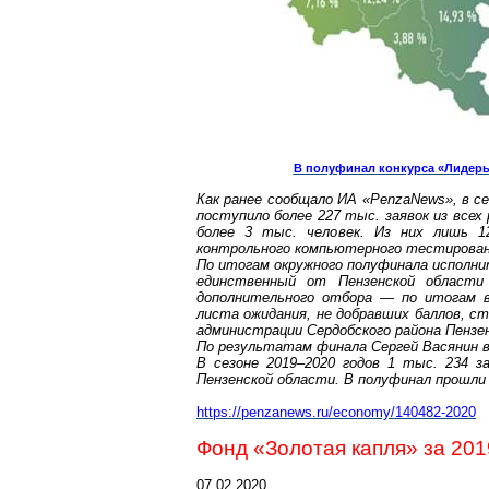
В полуфинал конкурса «Лидеры
Как ранее сообщало ИА «
PenzaNews
», в с
поступило
более 227 тыс. заявок
из всех
более 3 тыс. человек. Из них лишь
1
контрольного компьютерного тестирован
По итогам окружного полуфинала исполн
единственный от Пензенской облас
дополнительного отбора — по итогам в
листа ожидания, не добравших баллов,
ст
администрации
Сердобского
района Пензе
По результатам финала
Сергей Васянин 
В сезоне 2019–2020 годов 1 тыс. 234 з
Пензенской области. В полуфинал прошл
ht
tps://penzanews.ru/economy/140482-2020
Фонд «Золотая капля» за 2019
07.02.2020