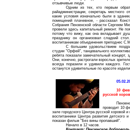
отзывчивые люди.
Одним из тех, кто первым обра
райадминистрации, секретарь местного о
какие условия изначально были в здании
помещений плачевное, - рассказал Конст
Собрания Пензенской области Сергеем Ми
провели здесь капитальный ремонт. Не пом
потому что вижу, как она вкладывает душ
празднику он организовал сладкий стол
воспитанникам объединения преподнес С.
С большим удовольствием поздра
студии "Орфей", танцевального коллектив
ребята показали замечательный концерт, з
Они, конечно, растрогали взрослых зрител
всегда поразили и удивили каждого. Го
останутся удивительные по красоте издели
05.02.2
10 фев
русской хоро
Пензе
проводит 10 ф
зале городского Центра русской хоровой и 
воспитанники Центра развития детского 
показан фильм "Без вины пропавший".
Начало в 12 часов.
Контакт: Пензенское доброволь