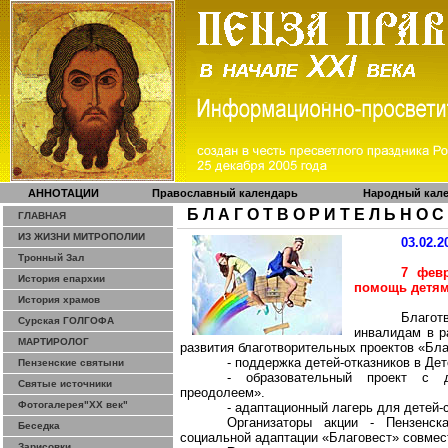
АННОТАЦИИ
Православный календарь
Народный кал
Б Л А Г О Т В О Р И Т Е Л Ь Н О С
ГЛАВНАЯ
ИЗ ЖИЗНИ МИТРОПОЛИИ
03.02.2
Тронный Зал
7 февр
История епархии
помощь детям
История храмов
Благо
Сурская ГОЛГОФА
инвалидам в р
МАРТИРОЛОГ
развития благотворительных проектов «Благ
- поддержка детей-отказников в Де
Пензенские святыни
- образовательный проект с д
Святые источники
преодолеем».
Фотогалерея"ХХ век"
- адаптационный лагерь для детей-
Организаторы акции - Пензенск
Беседка
социальной адаптации «Благовест» совмест
Зарисовки