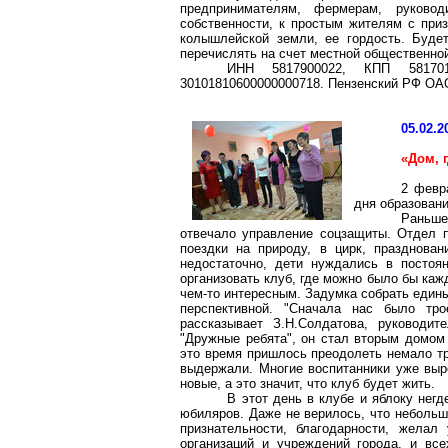
предпринимателям, фермерам, руковод
собственности, к простым жителям с приз
колышлейской земли, ее гордость. Буде
перечислять на счет местной общественно
ИНН 5817900022, КПП 581701
30101810600000000718. Пензенский РФ ОАО
05.02.2
«Дом,
2 февр
дня образовани
Раньше
отвечало управление соцзащиты. Отдел п
поездки на природу, в цирк, празднова
недостаточно, дети нуждались в постоя
организовать клуб, где можно было бы каж
чем-то интересным. Задумка собрать едины
перспективной. "Сначала нас было тр
рассказывает З.Н.Солдатова, руководи
"Дружные ребята", он стал вторым домом 
это время пришлось преодолеть немало тр
выдержали. Многие воспитанники уже выро
новые, а это значит, что клуб будет жить.
В этот день в клубе и яблоку нег
юбиляров. Даже не верилось, что небольша
признательности, благодарности, желал
организаций и учреждений города, и вс