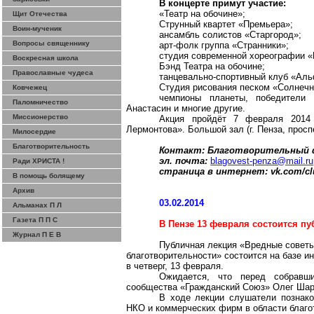
В концерте примут участие:
«Театр на обочине»;
Щит Отечества
Струнный квартет «Премьера»;
Воин-мученик
ансамбль солистов «Старгород»;
Вопросы священнику
арт-фолк группа «Странники»;
студия современной хореографии «
Воскресная школа
Бэнд Театра на обочине;
Православные чудеса
танцевально-спортивный клуб «Аль
Студия рисования песком «Солнеч
Ковчежец
чемпионы планеты, победители
Паломничество
Анастасин и многие другие.
Миссионерство
Акция пройдёт 7 февраля 2014
Лермонтова». Большой зал (г. Пенза, просп
Милосердие
Благотворительность
Контакт: Благотворительный фон
эл. почта:
blagovest-penza@mail.ru
Ради ХРИСТА !
страница в интернет: vk.com/cl
В помощь болящему
Архив
03.02.2014
Альманах П Л
Газета П П С
В Пензе 13 февраля состоится пу
Журнал П Е В
Публичная лекция «Вредные советы
благотворительности» состоится на базе и
в четверг, 13 февраля.
Ожидается, что перед собравш
сообщества «Гражданский Союз» Олег Шари
В ходе лекции слушатели познак
НКО и коммерческих фирм в области благо