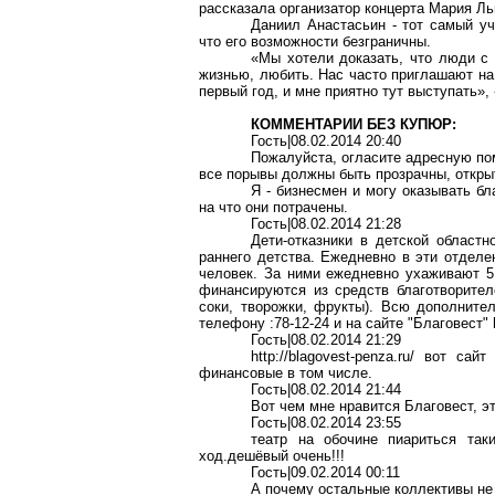
рассказала организатор концерта Мария Ль
Даниил Анастасьин - тот самый уч
что его возможности безграничны.
«Мы хотели доказать, что люди с
жизнью, любить. Нас часто приглашают на 
первый год, и мне приятно тут выступать»,
КОММЕНТАРИИ БЕЗ КУПЮР:
Гость|08.02.2014 20:40
Пожалуйста, огласите адресную по
все порывы должны быть прозрачны, открыт
Я - бизнесмен и могу оказывать бл
на что они потрачены.
Гость|08.02.2014 21:28
Дети-отказники в детской областн
раннего детства. Ежедневно в эти отделе
человек. За ними ежедневно ухаживают 5 
финансируются из средств благотворител
соки, творожки, фрукты). Всю дополнит
телефону :78-12-24 и на сайте "Благовест" ht
Гость|08.02.2014 21:29
http://blagovest-penza.ru/ вот с
финансовые в том числе.
Гость|08.02.2014 21:44
Вот чем мне нравится Благовест, эт
Гость|08.02.2014 23:55
театр на обочине пиариться та
ход.дешёвый очень!!!
Гость|09.02.2014 00:11
А почему остальные коллективы не