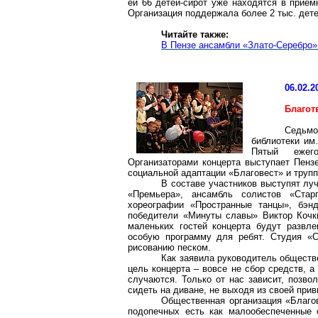
ей 66 детей-сирот уже находятся в прием
Организация поддержала более 2 тыс. дете
Читайте также:
В Пензе ансамбли «Злато-Серебро»
06.02.2
Благот
Седьмо
библиотеки им.
Пятый ежего
Организаторами концерта выступает Пенз
социальной адаптации «Благовест» и трупп
В составе участников выступят луч
«Премьера», ансамбль солистов «Старг
хореографии «Пространные танцы», бэнд
победители «Минуты славы» Виктор Кочк
маленьких гостей концерта будут развле
особую программу для ребят. Студия «
рисованию песком.
Как заявила руководитель обществ
цель концерта – вовсе не сбор средств, 
случаются. Только от нас зависит, позв
сидеть на диване, не выходя из своей при
Общественная организация «Благов
подопечных есть как малообеспеченные с