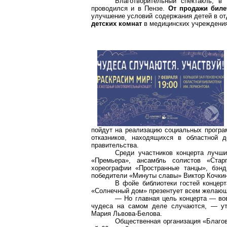
Благотворительный спектакль
, в 
проводился и в Пензе.
От продажи бил
улучшение условий содержания детей в о
детских
комнат
в медицинских учреждения
пойдут на реализацию социальных програм
отказников, находящихся в областной д
правительства.
Среди участников концерта лучши
«Премьера», ансамбль солистов «Старг
хореографии «Пространные танцы», бэнд
победители «Минуты славы» Виктор Кочкин
В фойе библиотеки гостей концерт
«Солнечный дом» презентует всем желающ
— Но главная цель концерта — вов
чудеса на самом деле случаются, — уто
Мария Львова-Белова.
Общественная организация «Благов