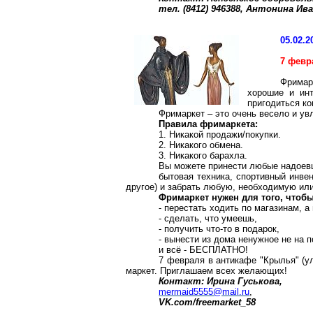
тел. (8412) 946388, Антонина И
05.02.2
7 февр
Фримар
хорошие и ин
пригодиться ко
Фримаркет – это очень весело и ув
Правила фримаркета:
1. Никакой продажи/покупки.
2. Никакого обмена.
3. Никакого барахла.
Вы можете принести любые надоевш
бытовая техника, спортивный инве
другое) и забрать любую, необходимую и
Фримаркет нужен для того, чтобы
- перестать ходить по магазинам, а
- сделать, что умеешь,
- получить что-то в подарок,
- вынести из дома ненужное не на п
и всё - БЕСПЛАТНО!
7 февраля в антикафе "Крылья" (ул
маркет. Приглашаем всех желающих!
Контакт: Ирина Гуськова,
mermaid5555@mail.ru
,
VK.com/freemarket_58