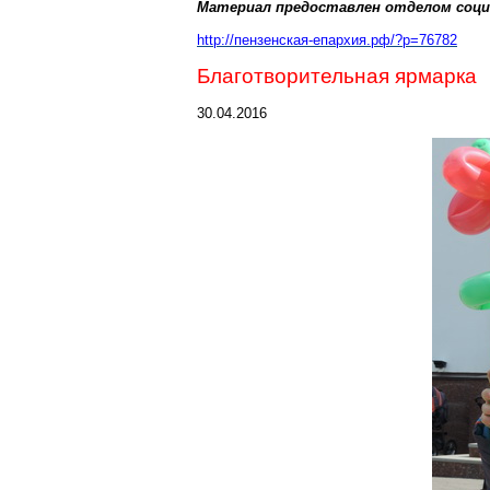
Материал предоставлен отделом социа
http://пензенская-епархия.рф/?p=76782
Благотворительная ярмарка
30.04.2016