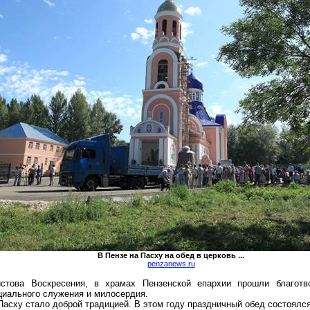
В Пензе на Пасху на обед в церковь ...
penzanews.ru
стова Воскресения, в храмах Пензенской епархии прошли благотв
циального служения и милосердия.
асху стало доброй традицией. В этом году праздничный обед состоялся