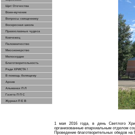
Щит Отечества
Воин-мученик
Вопросы священнику
Воскресная школа
Православные чудеса
Ковчежец
Паломничество
Миссионерство
Милосердие
Благотворительность
Ради ХРИСТА !
В помощь болящему
Архив
Альманах П Л
Газета П П С
Журнал П Е В
1 мая 2016 года, в день Светлого Хри
организованные епархиальным отделом со
Проведение благотворительных обедов на П