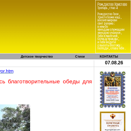
Детское творчество
Стихи
КОНТАКТЫ
07.08.26
vor
.
htm
сь благотворительные обеды для