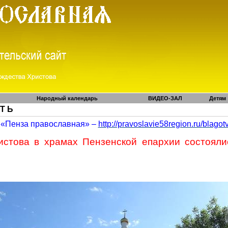
Народный календарь
ВИДЕО-ЗАЛ
Детям
 Т Ь
«Пенза православная» –
http://pravoslavie58region.ru/
blagot
истова в храмах Пензенской епархии состояли