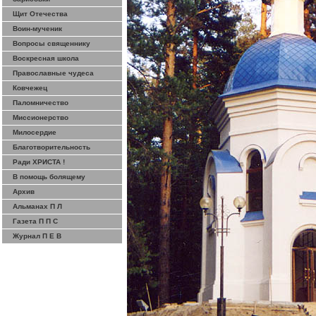
Щит Отечества
Воин-мученик
Вопросы священнику
Воскресная школа
Православные чудеса
Ковчежец
Паломничество
Миссионерство
Милосердие
Благотворительность
Ради ХРИСТА !
В помощь болящему
Архив
Альманах П Л
Газета П П С
Журнал П Е В