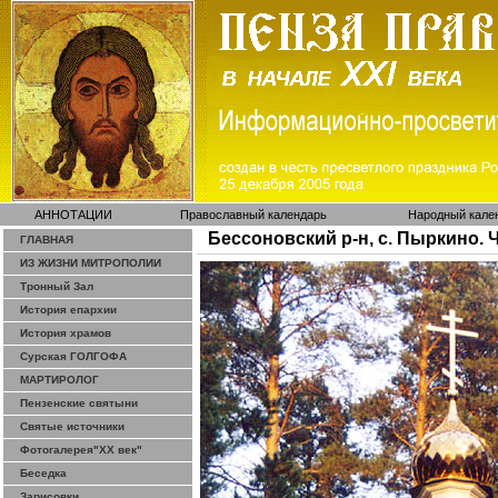
АННОТАЦИИ
Православный календарь
Народный кале
Бессоновский р-н, с. Пыркино. 
ГЛАВНАЯ
ИЗ ЖИЗНИ МИТРОПОЛИИ
Тронный Зал
История епархии
История храмов
Сурская ГОЛГОФА
МАРТИРОЛОГ
Пензенские святыни
Святые источники
Фотогалерея"ХХ век"
Беседка
Зарисовки