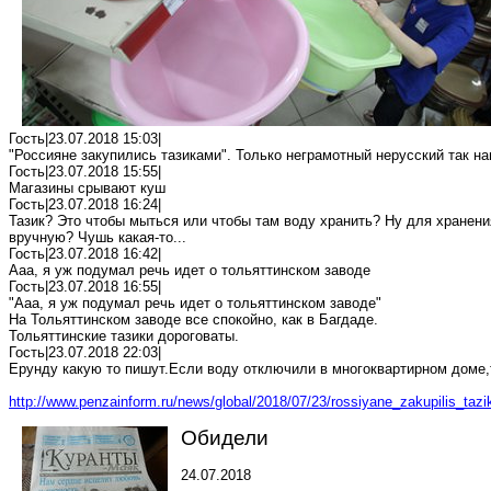
Гость|23.07.2018 15:03|
"Россияне
закупились
тазиками". Только неграмотный нерусский так н
Гость|23.07.2018 15:55|
Магазины срывают куш
Гость|23.07.2018 16:24|
Тазик? Это чтобы мыться или чтобы там воду хранить?
Ну
для хранения
вручную? Чушь какая-то...
Гость|23.07.2018 16:42|
Ааа
, я уж подумал речь идет о тольяттинском заводе
Гость|23.07.2018 16:55|
"
Ааа
, я уж подумал речь идет о тольяттинском заводе"
На Тольяттинском
заводе
все спокойно, как в Багдаде.
Тольяттинские тазики дороговаты.
Гость|23.07.2018 22:03|
Ерунду какую то
пишут
.Е
сли
воду отключили в многоквартирном
доме,
http://www.penzainform.ru/news/global/2018/07/23/rossiyane_zakupilis_tazi
Обидели
24.07.2018