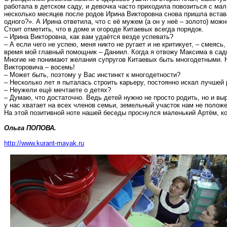
работала в детском саду, и девочка часто приходила повозиться с 
несколько
месяцев
после родов Ирина Викторовна снова пришла встава
одного?». А Ирина ответила, что с её мужем (а он у неё – золото) мож
Стоит отметить, что в доме и огороде Китаевых всегда порядок.
– Ирина Викторовна, как вам удаётся везде успевать?
– А если чего не успею, меня никто не ругает и не критикует, – смея
время мой главный помощник – Даниил. Когда я отвожу Максима в сад
Многие не понимают желания супругов Китаевых быть многодетными. Н
Викторовича – восемь!
– Может быть, поэтому у Вас инстинкт к многодетности?
– Несколько лет я пыталась строить карьеру, постоянно искал лучшей 
– Неужели ещё мечтаете о детях?
– Думаю, что достаточно. Ведь детей нужно не просто родить, но и вы
у нас хватает на всех членов семьи, земельный участок нам не положе
На этой позитивной ноте нашей беседы проснулся маленький Артём, к
Ольга ПОПОВА.
http://www.kurant-mayak.ru