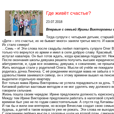
Где живёт счастье?
23.07.2018
Впервые с семьей Ирины Викторовны 
Тогда супруги с четырьмя детьми, старшей
«Дети – это счастье, их не бывает много» заняли третье место. И как
Их стало семеро!
…Семь – я! Эти слова после свадьбы любил повторять супруге Олег В
только что вернулся из армии и имел в селе добрую славу. Красивый,
испугал кавалера. Он был готов ждать, когда красавица подрастёт. Н
После окончания школы девушка решила получить высшее юридическое
абитуриентов, и, сдав все экзамены, девушка, к сожалению, не прошл
Жить молодые стали у родителей Олега. Мысли об учёбе не покидали Ир
родилась дочка Леночка. С её рождением молодая мама не забыла о то
удовольствием занимался свёкор, он к этому времени вышел на пенси
выделили отдельную квартиру.
Вот только мама Ирины Викторовны не успела порадоваться за дочь. 
Китаевой работал вахтовым методом и не мог уделять ему должного в
говорили сельчане.
Жизнь пошла своим чередом: Ирине предложили должность юрисконсуль
Между тем Ирине Викторовне предложили работать в налоговой службе
времени был уже не по годам самостоятельным. А спустя год Китаевы
И так бы и жили они впятером, но вскоре Вячеслав создал свою семью
будешь, а детей в таком возрасте уже не рожать. Эти слова не выходи
С рождением ребёнка мысли о здоровье ушли на второй план, самочув