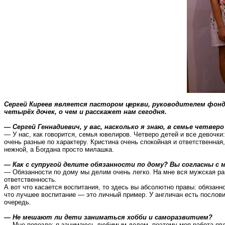
Сергей Киреев является пастором церкви, руководителем фонд
четырёх дочек, о чем и расскажет нам сегодня.
— Сергей Геннадиевич, у вас, насколько я знаю, в семье четверо
— У нас, как говорится, семья ювелиров. Четверо детей и все девочки
очень разные по характеру. Кристина очень спокойная и ответственная
нежной, а Богдана просто милашка.
— Как с супругой делите обязанности по дому? Вы согласны с
— Обязанности по дому мы делим очень легко. На мне вся мужская ра
ответственность.
А вот что касается воспитания, то здесь вы абсолютно правы: обязанно
что лучшее воспитание — это личный пример. У англичан есть пословиц
очередь.
— Не мешают ли дети заниматься хобби и саморазвитием?
— Мне повезло: я занимаюсь любимым делом, поэтому моя работа явля