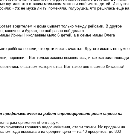
мые шутили, что с таким малышом можно и ещё иметь детей. И
спустя
осила: «Уж не мужа ли ты поменяла, голубушка, что решилась ещё на
работает водителем и дома бывает только между рейсами. В другое
ет, конечно, и бурчит, но всё равно всё делает.
е мамы Ирины Николаевны было 6 детей, а в семье мамы Олега
го ребёнка поняли, что дети и есть счастье. Другого искать не нужно.
руши, черешни... Вот только законы поменялись, и так как жилплощади
светились счастьем материнства. Вот такое оно в семье Китаевых!
ля профилактических работ спровоцировало ро
ст спр
оса на
ся в распоряжении «
Ленты
.р
у
».
отключением горячего водоснабжения, стали тазики. Их продажи на
чалом года выросла и их средняя цена — на 40 процентов, до 800