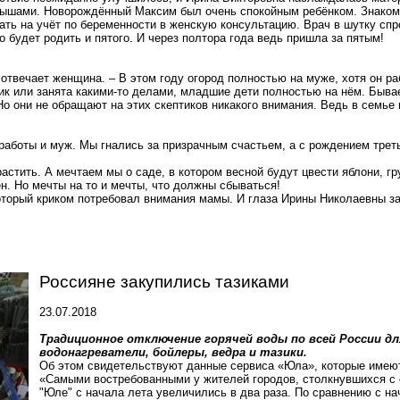
малышами. Новорождённый Максим был очень спокойным ребёнком. Знако
ть на учёт по беременности в женскую консультацию. Врач в шутку спр
но будет родить и пятого. И через полтора года ведь пришла за пятым!
сь, отвечает женщина. – В этом году огород полностью на муже, хотя он 
ик или занята какими-то делами, младшие дети полностью на
нём
. Быва
о они не обращают на этих скептиков никакого внимания. Ведь в семь
работы и муж. Мы гнались за призрачным счастьем, а с рождением третье
растить. А мечтаем мы о саде, в котором весной будут цвести яблони, г
н. Но мечты на то и мечты, что должны сбываться!
оторый криком потребовал внимания мамы. И глаза Ирины Николаевны за
Россияне
закупились
тазиками
23.07.2018
Традиционное отключение горячей воды по всей России д
водонагреватели, бойлеры, ведра и тазики.
Об этом свидетельствуют данные сервиса «Юла», которые имеют
«Самыми востребованными у жителей городов, столкнувшихся с 
"Юле" с начала лета увеличились в два раза. По сравнению с на