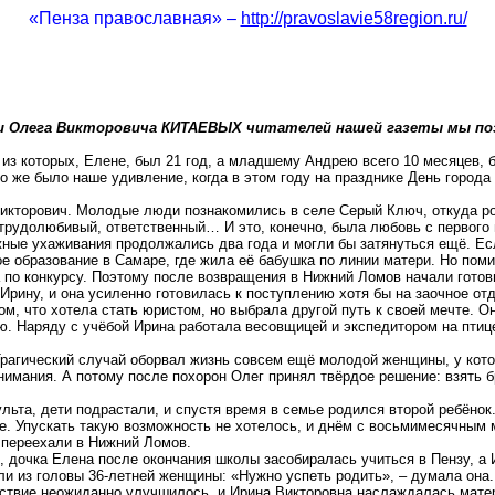
«Пенза православная» –
http://pravoslavie58region.ru/
и Олега Викторовича КИТАЕВЫХ читателей нашей газеты мы поз
 из которых, Елене, был 21 год, а младшему Андрею всего 10 месяцев, 
ово же было наше удивление, когда в этом году на празднике День горо
икторович. Молодые люди познакомились в селе Серый Ключ, откуда ро
 трудолюбивый, ответственный
… И
это, конечно, была любовь с первого 
ежные ухаживания продолжались два года и могли бы затянуться ещё. Ес
 образование в Самаре, где жила её бабушка по линии матери. Но пом
а по конкурсу. Поэтому после возвращения в
Нижний
Ломов начали готови
ину, и она усиленно готовилась к поступлению хотя бы на заочное отде
м, что хотела стать юристом, но выбрала другой путь к своей мечте. О
ю. Наряду с учёбой Ирина работала весовщицей и экспедитором на птиц
Трагический случай оборвал жизнь совсем ещё молодой женщины, у кото
нимания. А потому после похорон Олег принял твёрдое решение: взять 
та, дети подрастали, и спустя время в семье родился второй ребёнок.
. Упускать такую возможность не хотелось, и днём с восьмимесячным м
 переехали в
Нижний
Ломов.
, дочка Елена после окончания школы засобиралась учиться в Пензу, а 
ли из головы 36-летней женщины: «Нужно успеть родить», – думала она.
ствие неожиданно улучшилось, и Ирина Викторовна наслаждалась матери