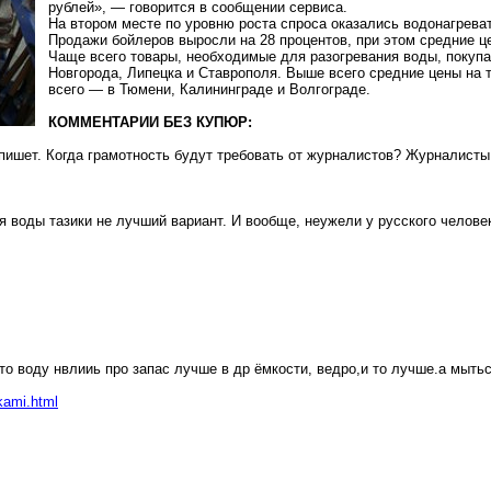
рублей», — говорится в сообщении сервиса.
На
втором
месте по уровню роста спроса оказались водонагреват
Продажи бойлеров выросли на 28 процентов, при этом средние ц
Чаще всего товары, необходимые для разогревания воды, покупа
Новгорода, Липецка и Ставрополя. Выше всего средние цены на т
всего — в Тюмени, Калининграде и Волгограде.
КОММЕНТАРИИ БЕЗ КУПЮР:
апишет. Когда грамотность будут требовать от журналистов? Журналист
 воды тазики не лучший вариант. И вообще, неужели у русского человек
то
воду
нвлииь
про запас лучше в
др
ёмкости,
ведро,и
то
лучше.а
мыться
kami.html