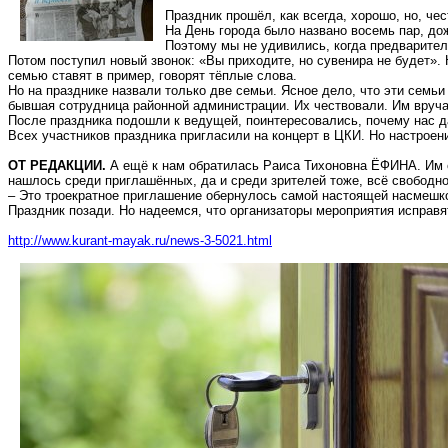
Праздник прошёл, как всегда, хорошо, но, чес
На День города было названо восемь пар, до
Поэтому мы не удивились, когда предварител
Потом поступил новый звонок: «Вы приходите, но сувенира не будет». 
семью ставят в пример, говорят тёплые слова.
Но на
празднике
назвали только две семьи. Ясное дело, что эти семь
бывшая сотрудница районной администрации. Их чествовали. Им вручал
После праздника подошли
к
ведущей, поинтересовались, почему нас да
Всех участников праздника пригласили на концерт в ЦКИ. Но настроен
ОТ РЕДАКЦИИ.
А ещё к нам обратилась Раиса Тихоновна ЁФИНА. Им с
нашлось среди приглашённых, да и среди зрителей тоже, всё свободно
– Это троекратное приглашение обернулось самой настоящей насмешко
Праздник позади. Но надеемся, что организаторы мероприятия исправя
http://www.kurant-mayak.ru/news-3-5021.html