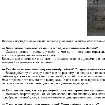
Любим
и посидеть вечером на веранде у мангала, а зимой обязатель
— Что самое сложное, на ваш взгляд, в воспитании детей?
— Самое сложное — увидеть и принять, что дети — это наше отражение.
воспитать детей, не воспитывая себя.
Вообще, все сложности с детьми — это сложности не с детьми, а с нам
которые Бог доверил в наши семьи.
— Как дети взаимодействуют между собой? Старшие помогаю
— Взаимодействуют между собой они по-разному, но всегда с любовью.
ребенок должен научиться не только любить и заботиться, но и защища
Нам старшие дети помогают с младшими. У нас очень насыщенный графи
мы все вместе составляем одно целое и делаем одно дело.
— Если не секрет, как вы распорядились материнским капитал
— Никакого секрета здесь нет. Использовали по его главному назнач
приобрели частный дом, в котором живем и одновременно расстраивае
— У вас есть домашние животные? Дети заботятся о них?