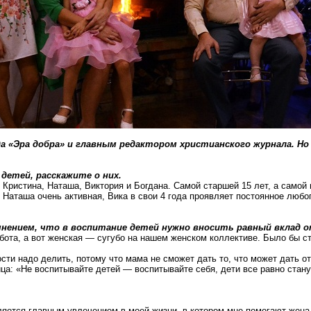
а «Эра добра» и главным редактором христианского журнала. Но
 детей, расскажите о них.
: Кристина, Наташа, Виктория и Богдана. Самой старшей 15 лет, а самой 
, Наташа очень активная, Вика в
свои
4 года проявляет постоянное любоп
 мнением, что в воспитание детей нужно вносить равный вклад 
бота, а вот женская — сугубо на нашем женском коллективе. Было бы с
сти надо делить, потому что мама не сможет дать то, что может дать от
а: «Не воспитывайте детей — воспитывайте себя, дети все равно станут
ется главным увлечением в моей жизни, в котором мне помогают жена 