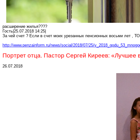
расширение жилья????
Гость|25.07.2018 14:25|
За чей счет
?
Если в счет моих урезанных пенсионных восьми лет
,
ТО
http://www.penzainform.ru/news/social/2018/07/25/v_2018_godu_53_mnogo
Портрет отца. Пастор Сергей Киреев: «Лучшее 
26.07.2018