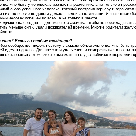
ие должно быть у человека в разных направлениях, а не только в профес
бокий
образ успешного человека, который построил карьеру и заработал 
 них, но все же не деньги делают людей счастливыми. Я знаю много бо
ный человек успешен во всем, а не только в работе.
бходимого на сегодня — для меня это аксиома, чтобы не перекладывать 
тить меньше сил», удали пожирателей времени. Многие родители жалуют
айдется.
в кино? Есть ли особые традиции?
любое сообщество людей, поэтому в семьях обязательно должны быть т
й идем в церковь. Для нас это и увлечение, и саморазвитие, и воспитан
менно стараемся летом вместе выезжать на отдых поближе к морю или го