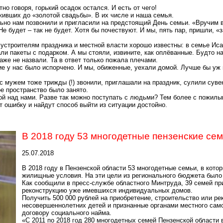
тно говоря, горький осадок остался. И есть от чего!
живших до «золотой свадьбы». В их числе и наша семья.
ьно нам позвонили и пригласили на предстоящий День семьи. «Вручим 
Не будет – так не будет. Хотя бы
почествуют
. И мы, пять пар, пришли, «
и устроителям праздника и местной власти хорошо известны: в семье И
и пакеты с подарком. А мы стояли, извините, как оплёванные. Будто на
же не назвали. Та в ответ только пожала плечами.
ие у нас было испорчено. И мы, обиженные, уехали домой. Лучше бы уж
 мужем тоже трижды (!) звонили, приглашали на праздник, сулили сув
е пространство было занято.
й над нами. Разве так можно поступать с людьми? Тем более с
пожилы
т ошибку и найдут способ выйти из ситуации достойно.
В 2018 году 53 многодетные пензенские сем
25.07.2018
В 2018 году в Пензенской области 53 многодетные семьи, в кот
жилищные условия. На эти цели из регионального бюджета было 
Как сообщили в пресс-службе областного Минтруда, 39 семей пр
реконструкцию уже имевшихся индивидуальных домов.
Получить 500 000 рублей на приобретение, строительство или р
несовершеннолетних детей и признанные органами местного
сам
договору социального найма.
«С 2011 по 2018 год 280 многодетных семей Пензенской област