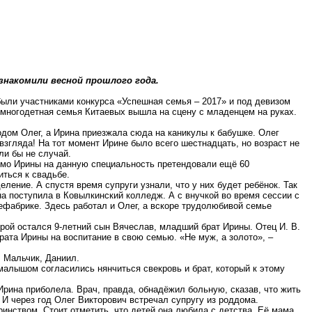
накомили весной прошлого года.
были участниками конкурса «Успешная семья – 2017» и под девизом
да многодетная семья Китаевых вышла на сцену с младенцем на руках.
дом Олег, а Ирина приезжала сюда на каникулы к бабушке. Олег
взгляда! На тот момент Ирине было всего шестнадцать, но возраст не
ли бы не случай.
имо Ирины на данную специальность претендовали ещё 60
ться к свадьбе.
ление. А спустя время супруги узнали, что у них будет ребёнок. Так
на поступила в
Ковылкинский
колледж. А с внучкой во время сессии с
ефабрике. Здесь работал и Олег, а вскоре трудолюбивой семье
рой остался 9-летний сын Вячеслав, младший брат Ирины. Отец И. В.
брата Ирины на воспитание в
свою
семью. «Не муж, а золото», –
 Мальчик, Даниил.
алышом согласились нянчиться свекровь и брат, который к этому
Ирина приболела.
Врач, правда, обнадёжил больную, сказав, что жить
 И через год Олег Викторович встречал супругу из роддома.
нством. Стоит отметить, что детей она любила с детства. Её мама