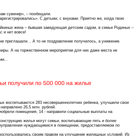
вам сувенир», – пообещали.
зарегистрировались». С детьми, с внуками. Приятно же, когда
твою
сайкиных жена – бывшая заведующая детским садом, в семье Родиных –
с и нет вовсе!
 не приглашали
… А
то не поздравление получилось, а унижение.
ениры.
А на торжественном мероприятии для них даже места не
ми
...
ьи получили по 500 000 на жилье
орых воспитываются 283 несовершеннолетних ребенка, улучшили свои
направлено 26,5 млн. рублей.
иобрели помещения, 14 - направили социальные выплаты на
еконструкцию жилья могут семьи, воспитывающие пять и более
оуправления
нуждающимися в помещении, предоставляемом по
и воспользовались своим правом на улучшение жилищных условий. Из