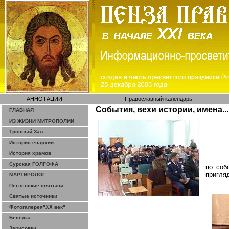
АННОТАЦИИ
Православный календарь
События, вехи истории, имена...
ГЛАВНАЯ
ИЗ ЖИЗНИ МИТРОПОЛИИ
Тронный Зал
История епархии
История храмов
Сурская ГОЛГОФА
по соб
пригляд
МАРТИРОЛОГ
Пензенские святыни
Святые источники
Фотогалерея"ХХ век"
Беседка
Зарисовки