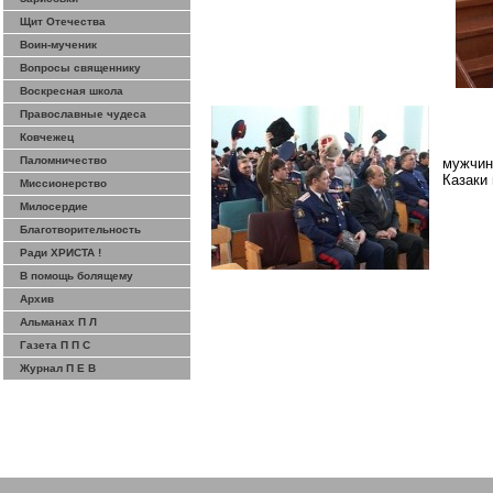
Щит Отечества
Воин-мученик
Вопросы священнику
Воскресная школа
Православные чудеса
Ковчежец
Паломничество
мужчин
Казаки
Миссионерство
Милосердие
Благотворительность
Ради ХРИСТА !
В помощь болящему
Архив
Альманах П Л
Газета П П С
Журнал П Е В