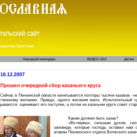
Народный календарь
ВИДЕО-ЗАЛ
Детям
16.12.2007
Прошел очередной сбор казачьего круга
Сейчас в Пензенской области начитывается полторы тысячи казаков - н
ственному желанию. Правда, одного желания мало. Испытательный ср
ываются, оценивают его поступки, а потом на казачьем круге совет ста
Каким должен быть казак?
«Во-первых, сильным духом, си
заповеди, которые господь оставил нам 
атаман Пензенского отдела Волжского казач