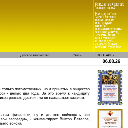
Детское творчество
Стихи
КОНТАКТЫ
06.08.26
е только потомственных, но и принятых в общество
ок - целых два года. За это время к кандидату
риков решает,
достоин ли он называться
казаком.
льным физически, ну и должен соблюдать все
свои заповеди», - комментирует Виктор Баталов,
ьего войска.