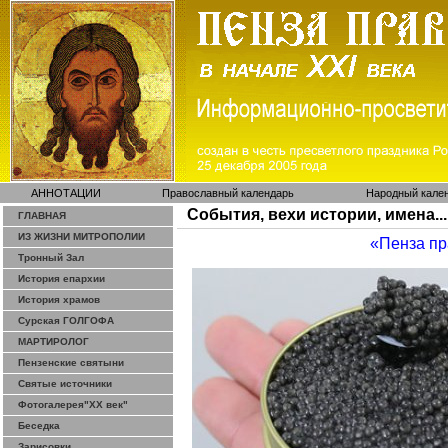
АННОТАЦИИ
Православный календарь
Народный кале
События, вехи истории, имена...
ГЛАВНАЯ
ИЗ ЖИЗНИ МИТРОПОЛИИ
«Пенза п
Тронный Зал
История епархии
История храмов
Сурская ГОЛГОФА
МАРТИРОЛОГ
Пензенские святыни
Святые источники
Фотогалерея"ХХ век"
Беседка
Зарисовки