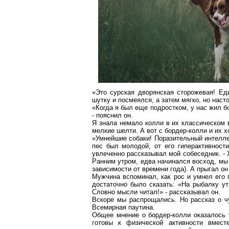
«Это
сурская
дворянская
сторожевая! Еди
шутку и посмеялся, а затем мягко, но наст
«Когда я был еще подростком, у нас жил
б
- пояснил он.
Я знала немало колли в их классическом в
мелкие
шелти
. А вот с
бордер-колли
и их х
«Умнейшие собаки! Поразительный интеллек
пес был молодой,
от
его
гиперактивности
увлеченно рассказывал мой собеседник. - 
Ранним утром, едва начинался восход, мы в
зависимости от времени года). А прыгал он
Мужчина вспоминал, как рос и умнел его 
достаточно было сказать: «На рыбалку ут
Словно мысли читал!» - рассказывал он.
Вскоре мы распрощались. Но рассказ о
ч
Всемирная паутина.
Общее мнение о
бордер-колли
оказалось 
готовы к физической активности вмес