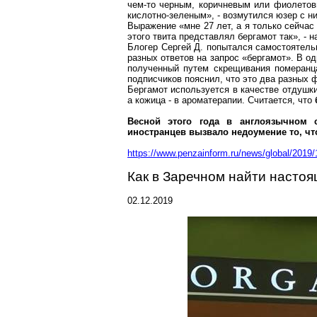
чем-то черным, коричневым или фиолетов
кислотно-зеленым», - возмутился
юзер
с
н
Выражение «мне 27 лет, а я только сейчас 
этого
твита
представлял бергамот так», - н
Блогер
Сергей Д. попытался самостоятел
разных ответов на запрос «бергамот». В одн
полученный путем скрещивания померанца
подписчиков пояснил, что это два разных 
Бергамот используется в качестве отдушк
а кожица - в
ароматерапии
. Считается, что
Весной этого года в англоязычном 
иностранцев вызвало недоумение то, что
https://www.penzainform.ru/news/global/2019
Как в Заречном найти насто
02.12.2019