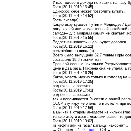
У вас годового дохода не хватит, на пару 
Гость|30.11.2019 13:45|
Единорос
себе может позволить купить.
Гость|30.11.2019 14:52|
Гость писал(
a
):
Какую икру кушают Путин и Медведев? Дайт
лягушачьей или искусственной китайской
о
самодежцу
с боярами самим не хватает ик
Гость|30.11.2019 15:55|
Радостная новость - царь будет доволен.
Гость|30.11.2019 16:12|
penzainform.ru
писал(
a
):
Всего было выпущено 32,7 тонны икры осе
составило 19,3 тысячи тонн.
Прошлой осенью начальник
Росрыболовст
цене в два раза.
Нихрена
она не упала, а т
Гость|30.11.2019 16:25|
Какое, упасть можно только в гололёд на 
Гость|30.11.2019 17:25|
рад очень за
россию
Гость|30.11.2019 17:41|
рад очень за
россию
так и вспоминается (в связи с вашей репл
СССР эту икру не очень то и хотели, при в
Гость|30.11.2019 17:56|
а мы как в старом анекдоте из кильки гла
только икру и
жрать
ложками.разве
что деп
Гость|30.11.2019 19:02|
из нефти или из газа? китайцы накормят...
←
Ctrl
пред.
1
2
след.
Ctrl
→