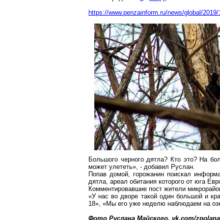
https://www.penzainform.ru/news/global/2019/1
Большого черного дятла? Кто это? На бо
может улететь», - добавил Руслан.
Попав домой, горожанин поискал информа
дятла, ареал обитания которого от юга Евр
Комментировавшие пост жители микрорайона
«У нас во дворе такой один большой и кр
18», «Мы его уже неделю наблюдаем на оз
Фото Руслана Майского, vk.com/zpolana