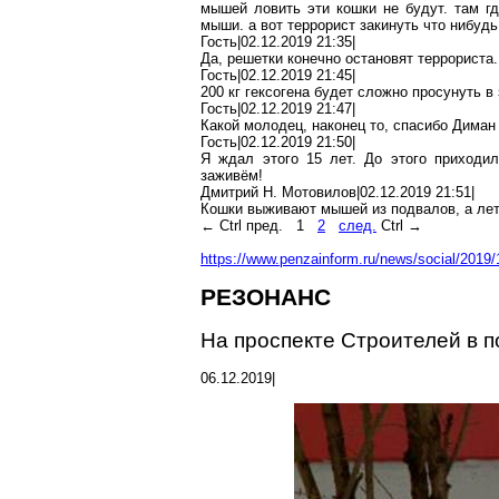
мышей ловить эти кошки не будут. там г
мыши. а вот террорист
закинуть
что
нибудь
Гость|02.12.2019 21:35|
Да,
решетки
конечно остановят террориста
Гость|02.12.2019 21:45|
200 кг
гексогена
будет сложно просунуть в 
Гость|02.12.2019 21:47|
Какой молодец,
наконец
то, спасибо
Диман
Гость|02.12.2019 21:50|
Я ждал этого 15 лет. До этого приходи
заживём!
Дмитрий Н. Мотовилов|02.12.2019 21:51|
Кошки выживают мышей из подвалов, а лет
←
Ctrl
пред.
1
2
след.
Ctrl
→
https://www.penzainform.ru/news/social/2019
РЕЗОНАНС
На проспекте Строителей в 
06.12.2019|