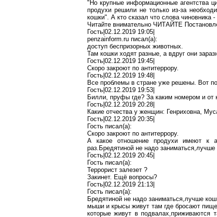
"Но крупные информационные агентства ци
продухи решили не только из-за необход
кошки". А кто
сказал
что слова чиновника -
Читайте внимательно ЧИТАЙТЕ Постановле
Гость|02.12.2019 19:05|
penzainform.ru
писал(
a
):
доступ беспризорных животных.
Там кошки ходят разные, а вдруг они зара
Гость|02.12.2019 19:45|
Скоро закроют по антитеррору.
Гость|02.12.2019 19:48|
Все проблемы в стране уже решены. Вот 
Гость|02.12.2019 19:53|
Билли,
пруфы
где? За каким
номером
и от
Гость|02.12.2019 20:28|
Какие отчества у женщин: Генриховна,
Мус
Гость|02.12.2019 20:35|
Гость писал(
a
):
Скоро закроют по антитеррору.
А какое отношение продухи имеют к
раз
.Б
редятиной
не надо
заниматься,лучше
Гость|02.12.2019 20:45|
Гость писал(
a
):
Террорист залезет
?
Закинет. Ещё вопросы?
Гость|02.12.2019 21:13|
Гость писал(
a
):
Бредятиной не надо
заниматься
,л
учше
кошк
мыши и крысы живут там где бросают пищев
которые живут в
подвалах
,п
риживаются
т