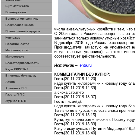
Щит Отечества
Воин-мученик
Вопросы священнику
Воскресная школа
числа
аквакультурных
хозяйств и тем, что 
Православные чудеса
С 2005 года в России запрещен вылов о
Ковчежец
заниматься только
аквакультурные
хозяйст
В декабре 2018 года
Россельхознадзор
не 
Паломничество
Производители зачастую не упоминают н
Миссионерство
искусственных условиях), а также испо
соответствует действительности.
Милосердие
Благотворительность
Источник
–
lenta.ru
Ради ХРИСТА !
КОММЕНТАРИИ БЕЗ КУПЮР:
В помощь болящему
Гость|30.11.2019 12:20|
Архив
надо купить
килограмчик
к новому году бла
Гость|30.11.2019 12:39|
Альманах П Л
а скока стоит-то
Газета П П С
Гость|30.11.2019 13:07|
Журнал П Е В
Гость писал(
a
):
надо купить
килограмчик
к новому году бла
Ты явно не в курсе, что есть знаки препин
Гость|30.11.2019 13:15|
Купи, купи килограмм икорки к Новому год
Гость|30.11.2019 13:33|
Какую икру кушают Путин и Медведев? Дайт
Гость|30.11.2019 13:40|