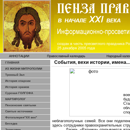
АННОТАЦИИ
Православный календарь
Народный кале
События, вехи истории, имена...
ГЛАВНАЯ
ИЗ ЖИЗНИ МИТРОПОЛИИ
Тронный Зал
История епархии
История храмов
Сурская ГОЛГОФА
вое
бу
МАРТИРОЛОГ
Ста
Пензенские святыни
об
Святые источники
спо
Фотогалерея"ХХ век"
неблагополучных семей. Все они поделен
Беседка
здесь сотрудники правоохранительных стру
Лагерь «Ратники» открывается вто
Зарисовки