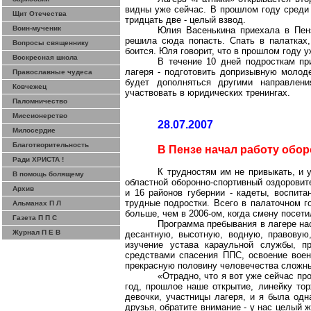
видны уже сейчас. В прошлом году среди 
Щит Отечества
тридцать две - целый взвод.
Воин-мученик
Юлия Васенькина приехала в Пенз
решила сюда попасть. Спать в палатках
Вопросы священнику
боится. Юля говорит, что в прошлом году 
Воскресная школа
В течение 10 дней подросткам пр
лагеря - подготовить допризывную молоде
Православные чудеса
будет дополняться другими направлени
Ковчежец
участвовать в юридических тренингах.
Паломничество
Миссионерство
28.07.2007
Милосердие
Благотворительность
В Пензе начал работу обо
Ради ХРИСТА !
К трудностям им не привыкать, и 
В помощь болящему
областной оборонно-спортивный
оздоровите
Архив
и 16 районов губернии - кадеты, воспита
трудные подростки. Всего в палаточном г
Альманах П Л
больше, чем в 2006-ом, когда смену посети
Газета П П С
Программа пребывания в лагере на
Журнал П Е В
десантную, высотную, водную, правовую
изучение устава караульной службы, пр
средствами спасения ППС, освоение воен
прекрасную половину человечества сложны
«Отрадно, что я вот уже сейчас п
год, прошлое наше открытие, линейку тор
девочки, участницы лагеря, и я была одн
друзья, обратите внимание - у нас целый ж