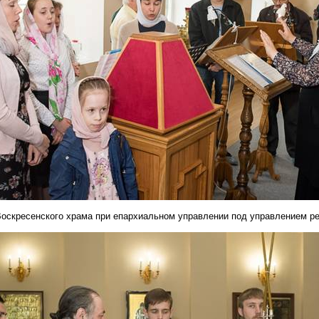
оскресенского храма при епархиальном управлении под управлением р