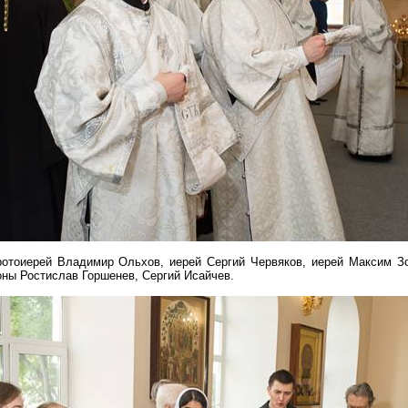
ротоиерей Владимир
Ольхов
, иерей Сергий Червяков, иерей Максим З
коны Ростислав
Горшенев
, Сергий
Исайчев
.