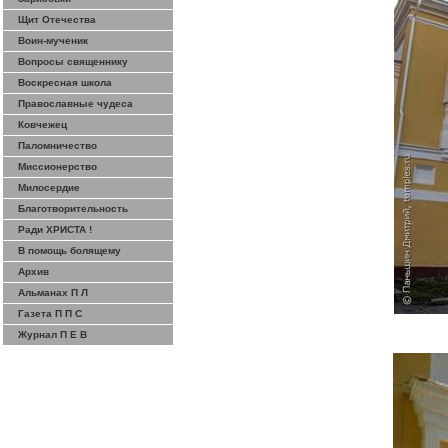
Щит Отечества
Воин-мученик
Вопросы священнику
Воскресная школа
Православные чудеса
Ковчежец
Паломничество
Миссионерство
Милосердие
Благотворительность
Ради ХРИСТА !
В помощь болящему
Архив
Альманах П Л
Газета П П С
Журнал П Е В