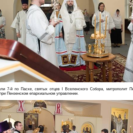
ели 7-й по Пасхе, святых
отцев
I Вселенского Собора, митрополит П
при Пензенском епархиальном управлении.