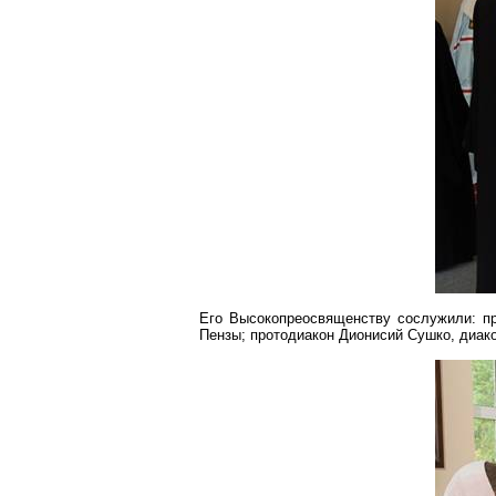
Его Высокопреосвященству сослужили: п
Пензы; протодиакон Дионисий Сушко, диа