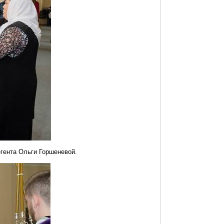
егента Ольги
Горшеневой
.