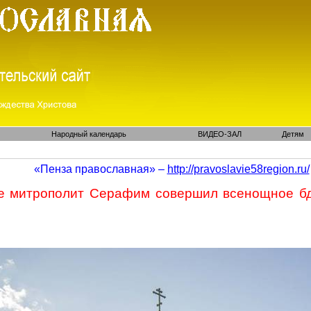
Народный календарь
ВИДЕО-ЗАЛ
Детям
«Пенза православная» –
http://pravoslavie58region.ru/
хе митрополит Серафим совершил всенощное бд