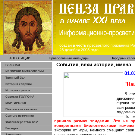
АННОТАЦИИ
Православный календарь
Народный кале
События, вехи истории, имена...
ГЛАВНАЯ
ИЗ ЖИЗНИ МИТРОПОЛИИ
01.0
Тронный Зал
"На
История епархии
История храмов
В са
Сурская ГОЛГОФА
движения
сценки з
МАРТИРОЛОГ
выигрыша
Пензенские святыни
лудоманов
Святые источники
По м
приняла размах эпидемии. Это не пр
Фотогалерея"ХХ век"
конкретными биологическими измене
Беседка
эйфорию от игры, немного смещают свои
навязчивое влечение к игре.
Зарисовки