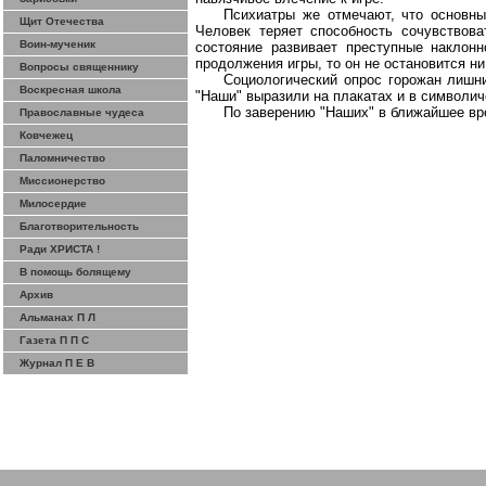
Психиатры же отмечают, что основны
Щит Отечества
Человек теряет способность сочувствова
Воин-мученик
состояние развивает преступные наклон
продолжения игры, то он не остановится ни
Вопросы священнику
Социологический опрос горожан лишни
Воскресная школа
"Наши" выразили на плакатах и в символич
По заверению "Наших" в ближайшее вр
Православные чудеса
Ковчежец
Паломничество
Миссионерство
Милосердие
Благотворительность
Ради ХРИСТА !
В помощь болящему
Архив
Альманах П Л
Газета П П С
Журнал П Е В