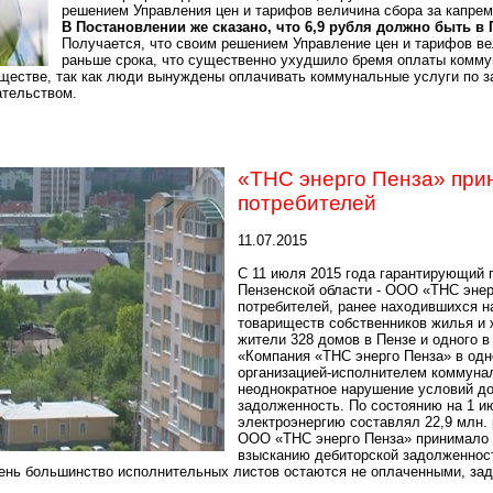
решением Управления цен и тарифов величина сбора за капремо
В Постановлении же сказано, что 6,9 рубля должно быть в П
Получается, что своим решением Управление цен и тарифов вел
раньше срока, что существенно ухудшило бремя оплаты коммун
ществе, так как люди вынуждены оплачивать коммунальные услуги по 
тельством.
«ТНС энерго Пенза» при
потребителей
11.07.2015
С 11 июля 2015 года гарантирующий 
Пензенской области - ООО «ТНС эне
потребителей, ранее находившихся 
товариществ собственников жилья и
жители 328 домов в
Пензе
и одного в
«Компания «ТНС энерго
Пенза
» в од
организацией-исполнителем коммунал
неоднократное нарушение условий до
задолженность. По состоянию на 1 и
электроэнергию составлял 22,9 млн. 
ООО «ТНС энерго
Пенза
» принимало
взысканию дебиторской задолженност
день большинство исполнительных листов остаются не оплаченными, зад