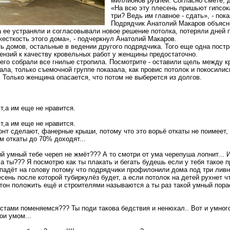
миллионов рублей. Согласно смете, 
«На всю эту плесень пришьют гипсока
три? Ведь им главное - сдать», - пок
Подрядчик Анатолий Макаров объясни
ее устраняли и согласовывали новое решение потолка, потеряли дней п
есткость этого дома», - подчеркнул Анатолий Макаров.
ь домов, остальные в ведении другого подрядчика. Того еще одна пост
ензий к качеству кровельных работ у женщины предостаточно.
го собрали все гнилые стропила. Посмотрите - оставили щель между кр
ла, только съемочной группе показала, как провис потолок и покосились
г. Только женщина опасается, что потом не выберется из долгов.
,а им еще не нравится.
,а им еще не нравится.
нт сделают, фанерные крыши, потому что это ворьё откаты не поимеет, 
м откаты до 70% доходят...
й умный тебе череп не жмёт??? А то смотри от ума черепуша лопнит... 
 а ты??? Я посмотрю как ты плакать и бегать будешь если у тебя такое 
 упадёт на голову потому что подрядчики профилонили дома под три лив
сень после которой тубиркулёз будет, а если потолок на детей рухнет ч
тон положить ещё и строителями называются а ты раз такой умный пора
тами поменяемся??? Ты поди такова бедствия и ненюхал.. Вот и умного 
ои умом...