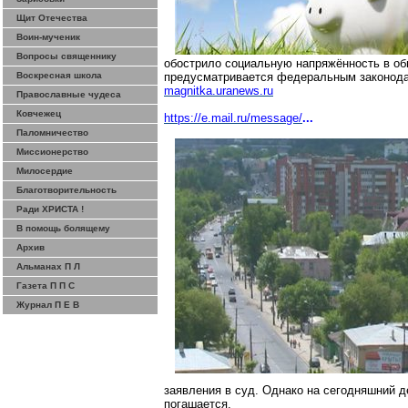
Щит Отечества
Воин-мученик
Вопросы священнику
обострило социальную напряжённость в об
Воскресная школа
предусматривается федеральным законода
magnitka.uranews.ru
Православные чудеса
Ковчежец
https://e.mail.ru/message/
...
Паломничество
Миссионерство
Милосердие
Благотворительность
Ради ХРИСТА !
В помощь болящему
Архив
Альманах П Л
Газета П П С
Журнал П Е В
заявления в суд. Однако на сегодняшний 
погашается.