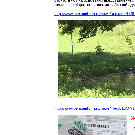
отсутствуют на основании представленных
года», - сообщается в письме районной ад
http://www.penzainform.ru/news/social/2015/
http://www
.penzainform.ru/news/life/2015/07/
Ж
12