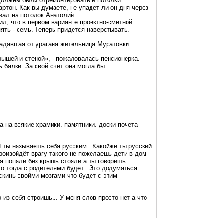
должны были отремонтировать и потолки.
ртон. Как вы думаете, не упадет ли он дня через
азал на потолок Анатолий.
л, что в первом варианте проектно-сметной
ять - семь. Теперь придется наверстывать.
радавшая от урагана жительница Муратовки
ышей и стеной», - пожаловалась пенсионерка.
 балки. За свой счет она могла бы
а на всякие храмики, памятники, доски почета
И ты называешь себя русским.. Какойже ты русский
произойдёт врагу такого не пожелаешь дети в дом
ня попали без крышь стояли а ты говоришь
то тогда с родителями будет.. Это додуматься
скинь свойми мозгами что будет с этим
из себя строишь... У меня слов просто нет а что