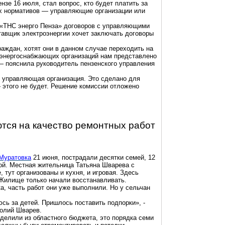
нзе 16 июля, стал вопрос, кто будет платить за
х нормативов — управляющие организации или
 «ТНС энерго Пенза» договоров с управляющими
тавщик электроэнергии хочет заключать договоры
раждан, хотят они в данном случае переходить на
ы энергоснабжающих организаций нам представлено
— пояснила руководитель пензенского управления
 управляющая организация. Это сделано для
этого не будет. Решение комиссии отложено
тся на качество ремонтных работ
Муратовка
21 июня, пострадали десятки семей, 12
вой. Местная жительница Татьяна Шварева с
 тут организованы и кухня, и игровая. Здесь
 Жилище только начали восстанавливать.
а, часть работ они уже выполнили. Но у сельчан
сь за детей. Пришлось поставить подпорки», -
олий Шварев.
елили из областного бюджета, это порядка семи