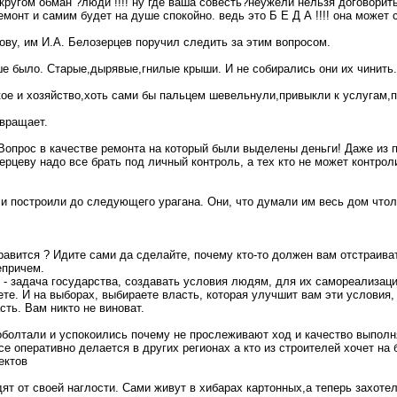
 кругом обман ?люди !!!! ну где ваша совесть?неужели нельзя договорит
монт и самим будет на душе спокойно. ведь это Б Е Д А !!!! она может
ову, им И.А. Белозерцев поручил следить за этим вопросом.
е было. Старые,дырявые,гнилые крыши. И не собирались они их чинить. 
кое и хозяйство,хоть сами бы пальцем шевельнули,привыкли к услугам,п
звращает.
Вопрос в качестве ремонта на который были выделены деньги! Даже из
ерцеву надо все брать под личный контроль, а тех кто не может контрол
 и построили до следующего урагана. Они, что думали им весь дом чтоль
равится ? Идите сами да сделайте, почему кто-то должен вам отстраива
епричем.
 - задача государства, создавать условия людям, для их самореализации
те. И на выборах, выбираете власть, которая улучшит вам эти условия
ть. Вам никто не виноват.
поболтали и успокоились почему не прослеживают ход и качество выполн
се оперативно делается в других регионах а кто из строителей хочет на
ектов
ят от своей наглости. Сами живут в хибарах картонных,а теперь захотел