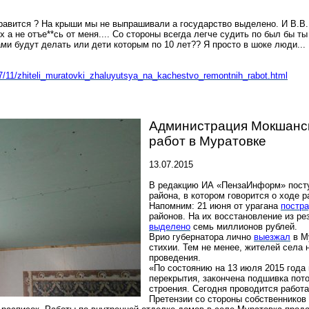
нравится ? На крыши мы не выпрашивали а государство выделено. И В.В
 а не отъе**сь от меня.... Со стороны всегда легче судить по был бы ты
ми будут делать или дети которым по 10 лет?? Я просто в шоке люди...
07/11/zhiteli_muratovki_zhaluyutsya_na_kachestvo_remontnih_rabot.html
Администрация Мокшанск
работ в Муратовке
13.07.2015
В редакцию ИА «ПензаИнформ» посту
района, в котором говорится о ходе р
Напомним: 21 июня от урагана
постр
районов. На их восстановление из р
выделено
семь миллионов рублей.
Врио губернатора лично
выезжал
в М
стихии. Тем не менее, жителей села 
проведения.
«По состоянию на 13 июля 2015 года
перекрытия, закончена подшивка пот
строения. Сегодня проводится
работа
Претензии со стороны собственнико