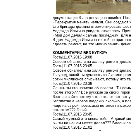
документации была допущена ошибка. Пока 
«Перекрытия менять нельзя. Они создают ж
Его бригады должны отремонтировать шест
Надежда Илькина увидеть отчаялась. Прет
«Мой дом делали самым последним. Для не
В дом Надежда Илькина гостей не приглаша
сделать
ремонт
, на это можно занять дене
КОММЕНТАРИИ БЕЗ КУПЮР:
Гость|11.07.2015 19:08
Совсем обнаглели,на халяву ремонт делают
Гость|11.07.2015 20:05
Совсем обнаглели,на халяву ремонт делают
Ты урод, какой ты думаешь за 7 лямов ремо
сотни миллионов списывают, потому что та
Гость|11.07.2015 20:39
Слышь ты кто написал обнаглели.. Ты самы
после этого??? Все русские за своих горой
бояться зайти потому что потолок вот вот
бесплатно а нервов людских сколько, а пле
надо на сырой провисший потолок гипсокор
поталком??? Гений
Гость|11.07.2015 20:45
Самый мумный это снова тебе.. А давай мес
бы ты на нашем месте делал??? Блесни св
Гость|11.07.2015 21:02