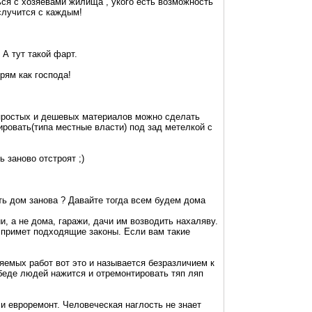
ься с хозяевами жилища , укого есть возможность
 случится с каждым!
А тут такой фарт.
рям как господа!
 простых и дешевых материалов можно сделать
ировать(типа местные власти) под зад метелкой с
 заново отстроят ;)
ть дом занова ? Давайте тогда всем будем дома
, а не дома, гаражи, дачи им возводить нахаляву.
, примет подходящие законы. Если вам такие
яемых работ вот это и называется безразличием к
 беде людей нажится и отремонтировать тяп ляп
и евроремонт. Человеческая наглость не знает