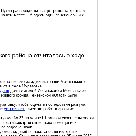
. Путин распорядился нащет ремонта крышь и
 нашем месте... А здесь один пенсионеры и с
ого района отчиталась о ходе
пило письмо из администрации Мокшанского
абот в селе Муратовка.
адали
дома жителей Иссинского и Мокшанского
езервного фонда Пензенской области было
уратовку, чтобы оценить последствия разгула
не
устраивает
качество работ и сроки их
 в доме № 37 на улице Школьной укреплены балки
олков гипсокартоном во всех помещениях
по заделке швов.
в домовладений по восстановлению крыши