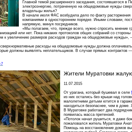
Главной темой расширенного заседания, состоявшегося в Пе
электроэнергию, потраченную на общедомовые нужды свер
владельцы жилья?
В начале июля ФАС возбудила дело по факту расторжения
компаниями в одностороннем порядке. Иными словами, пос
напрямую, минуя посредников.
«Мы полагаем, что, прежде всего, нужно спросить мнение г
низацией или нет. Пока никаких протоколов общих собраний со сторон
шем к увеличению размеров расходов граждан на общедомовые нужды», 
 сверхнормативные расходы на общедомовые нужды должна оплачивать
орые должны выявлять неплательщиков. В случае прямых контрактов — 
=7
Жители Муратовки жалую
11.07.2015
От урагана, который бушевал в селе
из них остались без крыши над голо
малолетними детьми ютится в гараже,
находиться безопаснее, чем в доме.
В Муратовке работают два подрядчик
появилась масса претензий.
«Потолок начал рушиться, я даже бою
пожаловался житель Муратовки Анат
Помощь на восстановление домов выд