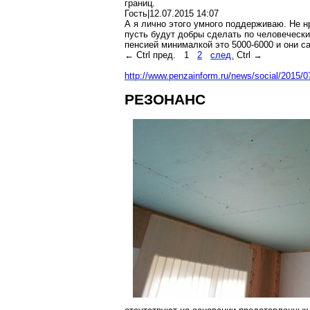
границ.
Гость|12.07.2015 14:07
А я лично этого умного поддерживаю. Не 
пусть будут добры сделать по человеческих
пенсией минималкой это 5000-6000 и они са
← Ctrl пред.
1
2
след.
Ctrl →
http://www.penzainform.ru/news/social/2015/
РЕЗОНАНС