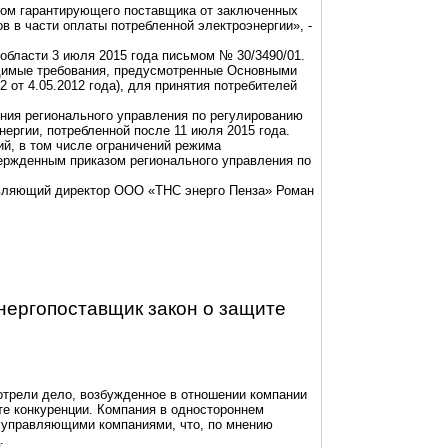
азом гарантирующего поставщика от заключенных
в в части оплаты потребленной электроэнергии», -
области 3 июля 2015 года письмом № 30/3490/01.
димые требования, предусмотренные Основными
от 4.05.2012 года), для принятия потребителей
ения регионального управления по регулированию
ергии, потребленной после 11 июля 2015 года.
й, в том числе ограничений режима
вержденным приказом регионального управления по
равляющий директор ООО «ТНС энерго
Пенза
»
Роман
нергопоставщик закон о защите
трели дело, возбужденное в отношении компании
те конкуренции. Компания в одностороннем
с управляющими компаниями, что, по мнению
.