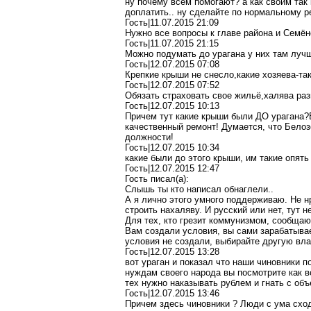
ну почему всем помогают? а как своим так
доплатить.. ну сделайте по нормальному ре
Гость|11.07.2015 21:09
Нужно все вопросы к главе района и Семён
Гость|11.07.2015 21:15
Можно подумать до урагана у них там лучш
Гость|12.07.2015 07:08
Крепкие крыши не снесло,какие хозяева-та
Гость|12.07.2015 07:52
Обязать страховать свое жильё,халява ра
Гость|12.07.2015 10:13
Причем тут какие крыши были ДО урагана?
качественный ремонт! Думается, что Белоз
должности!
Гость|12.07.2015 10:34
какие были до этого крыши, им такие опять
Гость|12.07.2015 12:47
Гость писал(a):
Слышь ты кто написал обнаглели..
А я лично этого умного поддерживаю. Не н
строить нахаляву. И русский или нет, тут н
Для тех, кто грезит коммунизмом, сообщаю
Вам создали условия, вы сами зарабатывае
условия не создали, выбирайте другую влас
Гость|12.07.2015 13:28
вот ураган и показал что наши чиновники 
нуждам своего народа вы посмотрите как в
тех нужно наказывать рублем и гнать с объ
Гость|12.07.2015 13:46
Причем здесь чиновники ? Люди с ума сход