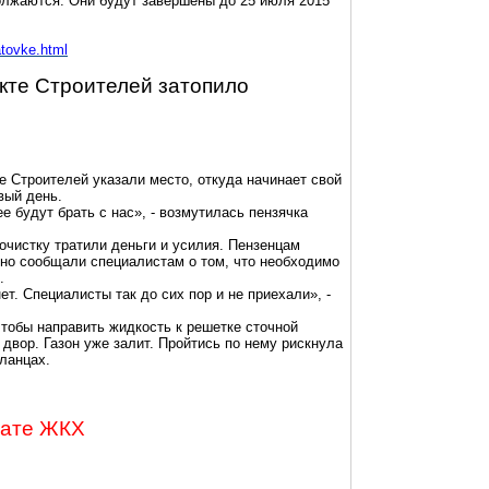
олжаются. Они будут завершены до 25 июля 2015
tovke.html
екте Строителей затопило
 Строителей указали место, откуда начинает свой
вый день.
ее будут брать с нас», - возмутилась пензячка
 очистку тратили деньги и усилия. Пензенцам
тно сообщали специалистам о том, что необходимо
.
нет. Специалисты так до сих пор и не приехали», -
чтобы направить жидкость к решетке сточной
 двор. Газон уже залит. Пройтись по нему рискнула
ланцах.
лате ЖКХ