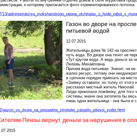
 расписок. Работы по внутренней отделке домов в селе Муратовка прод
министрации, к которому прилагается фото отремонтированного потолка.
07/13/administratciya_mokshansk
ogo_rajona_otchitalas_o_hode_rabot_v_mura
Газон во дворе на просп
питьевой водой
12.07.2015
Жительницы дома № 142 на проспекте
путь вода. Во дворе она течет не пер
«Тут кругом вода. А ведь деньги за н
Любовь Михайловна.
Причем вода питьевая. Значит, на ее
жалко ресурс, потому они неоднокра
в срочном порядке приехать на место
«Заявку оставили, но толку от этого 
рассказал местный житель Николай.
Люди прокопали ложбинку, для того 
системы, иначе она затопила бы весь
лишь одна жительница - она была в с
12/gazon_vo_dvore_na_prospekte_stroitelej_zatopilo_pitevoj_vodoj.html
ителям Пензы вернут деньги за нарушения в оп
.07.2015