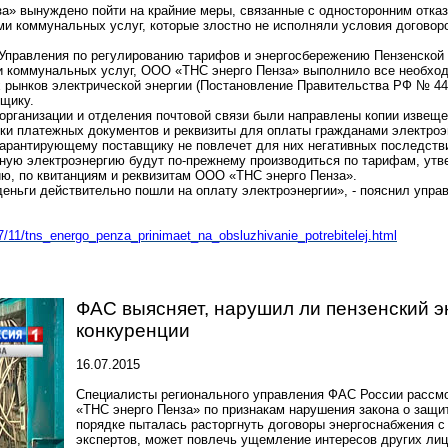
за
» вынуждено пойти на крайние меры, связанные с односторонним отк
и коммунальных услуг, которые злостно не исполняли условия договоро
Управления по регулированию тарифов и энергосбережению Пензенской 
ми коммунальных услуг, ООО «ТНС энерго
Пенза
» выполнило все необхо
рынков электрической энергии (Постановление Правительства РФ № 442 
щику.
 организации и отделения почтовой связи были направлены копии извещ
ки платежных документов и реквизиты для оплаты гражданами электроэн
гарантирующему поставщику не повлечет для них негативных последстви
нную электроэнергию будут по-прежнему производиться по тарифам, ут
ию, по квитанциям и реквизитам ООО «ТНС энерго
Пенза
».
 деньги действительно пошли на оплату электроэнергии», - пояснил уп
07/11/tns_energo_penza_prinimaet_na_obsl
uzhivanie_potrebitelej.html
ФАС выясняет, нарушил ли пензенский э
конкуренции
16.07.2015
Специалисты регионального управления ФАС России рассмо
«ТНС энерго Пенза» по признакам нарушения закона о защи
порядке пыталась расторгнуть договоры энергоснабжения 
экспертов, может повлечь ущемление интересов других лиц