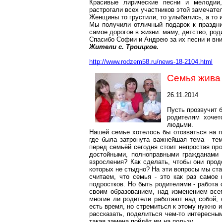
Красивые лирические песни и мелодии
растрогали всех участников этой замечате
Женщины то грустили, то улыбались, а то и
Мы получили отличный подарок к праздни
самое дорогое в жизни: маму, детство, род
Спасибо Софии и Андрею за их песни и вни
Жители с. Троицкое.
http://www.rodzem58.ru/news-18-2104.html
Семья жив
26.11.2014
Пусть прозвучит 
родителям хочет
людьми.
Нашей семье хотелось бы отозваться на пу
где была затронута важнейшая тема - те
перед семьёй сегодня стоит непростая пр
достойными, полноправными гражданами с
взросления? Как сделать, чтобы они про
которых не стыдно? На эти вопросы мы ст
считаем, что семья - это как раз самое
подростков. Но быть родителями - работа
своим образованием, над изменением все
многие ли родители работают над собой, 
есть время, но стремиться к этому нужно 
рассказать, поделиться чем-то интересным
такая замена пойдёт им на пользу.