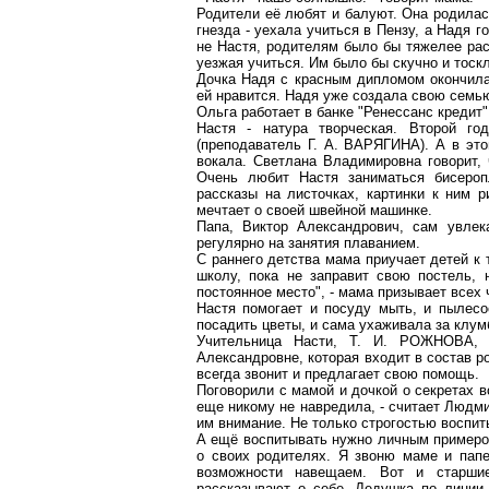
Родители её любят и балуют. Она родилас
гнезда - уехала учиться в Пензу, а Надя 
не Настя, родителям было бы тяжелее ра
уезжая учиться. Им было бы скучно и тоск
Дочка Надя с красным дипломом окончила 
ей нравится. Надя уже создала свою семью
Ольга работает в банке "Ренессанс кредит
Настя - натура творческая. Второй го
(преподаватель Г. А. ВАРЯГИНА). А в эт
вокала. Светлана Владимировна говорит, 
Очень любит Настя заниматься бисероп
рассказы на листочках, картинки к ним р
мечтает о своей швейной машинке.
Папа, Виктор Александрович, сам увлек
регулярно на занятия плаванием.
С раннего детства мама приучает детей к 
школу, пока не заправит свою постель,
постоянное место", - мама призывает всех
Настя помогает и посуду мыть, и пылесо
посадить цветы, и сама ухаживала за клум
Учительница Насти, Т. И. РОЖНОВА, 
Александровне, которая входит в состав р
всегда звонит и предлагает свою помощь.
Поговорили с мамой и дочкой о секретах во
еще никому не навредила, - считает Людми
им внимание. Не только строгостью воспит
А ещё воспитывать нужно личным примером
о своих родителях. Я звоню маме и папе
возможности навещаем. Вот и старши
рассказывают о себе. Дедушка по линии