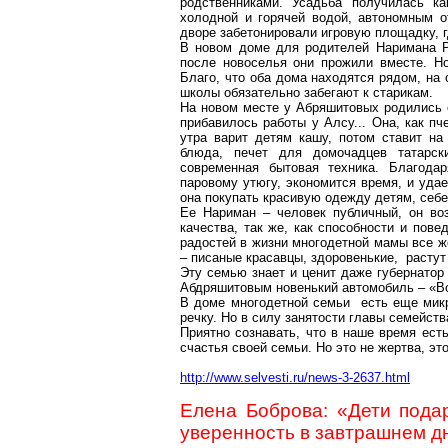
родственниками. Усадьба получилась к
холодной и горячей водой, автономным о
дворе забетонировали игровую площадку, г
В новом доме для родителей Наримана Р
после новоселья они прожили вместе. Но
Благо, что оба дома находятся рядом, на 
школы обязательно забегают к старикам.
На новом месте у Абряшитовых родились 
прибавилось работы у Алсу... Она, как пч
утра варит детям кашу, потом ставит на
блюда, печет для домочадцев татарски
современная бытовая техника. Благодар
паровому утюгу, экономится время, и удае
она покупать красивую одежду детям, себе
Ее Нариман – человек публичный, он во
качества, так же, как способности и пове
радостей в жизни многодетной мамы все ж
– писаные красавцы, здоровенькие, раст
Эту семью знает и ценит даже губернатор
Абдряшитовым новенький автомобиль – «В
В доме многодетной семьи есть еще микр
речку. Но в силу занятости главы семейств
Приятно сознавать, что в наше время есть
счастья своей семьи. Но это не жертва, э
http://www.selvesti.ru/news-3-2637.html
Елена Боброва: «Дети подар
уверенность в завтрашнем д