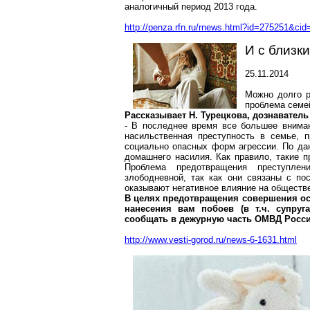
аналогичный период 2013 года.
http://penza.rfn.ru/rnews.html?id=275251&cid
И с близк
25.11.2014
Можно долго р
проблема семей
Рассказывает Н. Турецкова, дознавател
- В последнее время все большее вниман
насильственная преступность в семье, 
социально опасных форм агрессии. По да
домашнего насилия. Как правило, такие п
Проблема предотвращения преступлен
злободневной, так как они связаны с по
оказывают негативное влияние на обществ
В целях предотвращения совершения ос
нанесения вам побоев (в т.ч. супруг
сообщать в дежурную часть ОМВД России
http://www.vesti-gorod.ru/news-6-1631.html