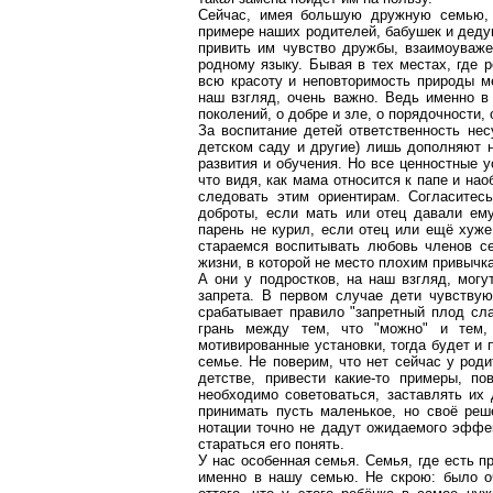
Сейчас, имея большую дружную семью, 
примере наших родителей, бабушек и дед
привить им чувство дружбы, взаимоуваже
родному языку. Бывая в тех местах, где 
всю красоту и неповторимость природы ме
наш взгляд, очень важно. Ведь именно в
поколений, о добре и зле, о порядочности,
За воспитание детей ответственность нес
детском саду и другие) лишь дополняют 
развития и обучения. Но все ценностные у
что видя, как мама относится к папе и нао
следовать этим ориентирам. Согласитесь
доброты, если мать или отец давали ему
парень не курил, если отец или ещё хуж
стараемся воспитывать любовь членов се
жизни, в которой не место плохим привычк
А они у подростков, на наш взгляд, могу
запрета. В первом случае дети чувствую
срабатывает правило "запретный плод сл
грань между тем, что "можно" и тем,
мотивированные установки, тогда будет и 
семье. Не поверим, что нет сейчас у роди
детстве, привести какие-то примеры, по
необходимо советоваться, заставлять их
принимать пусть маленькое, но своё реш
нотации точно не дадут ожидаемого эффек
стараться его понять.
У нас особенная семья. Семья, где есть п
именно в нашу семью. Не скрою: было о