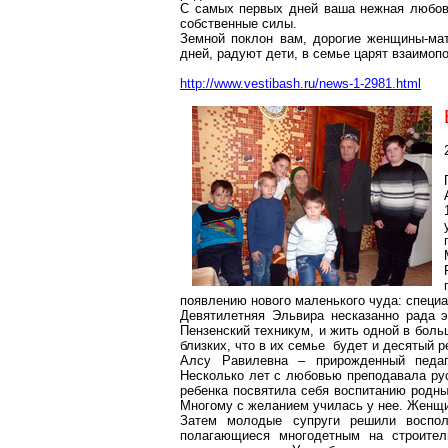
С самых первых дней ваша нежная любовь
собственные силы.
Земной поклон вам, дорогие женщины-мат
дней, радуют дети, в семье царят взаимоп
http://www.vestibash.ru/news-1-2981.html
появлению нового маленького чуда: специа
Девятилетняя Эльвира несказанно рада 
Пензенский техникум, и жить одной в боль
близких, что в их семье будет и десятый ре
Алсу Равилевна – прирожденный педаг
Несколько лет с любовью преподавала рус
ребенка посвятила себя воспитанию родны
Многому с желанием училась у нее. Женщ
Затем молодые супруги решили восполь
полагающиеся многодетным на строител