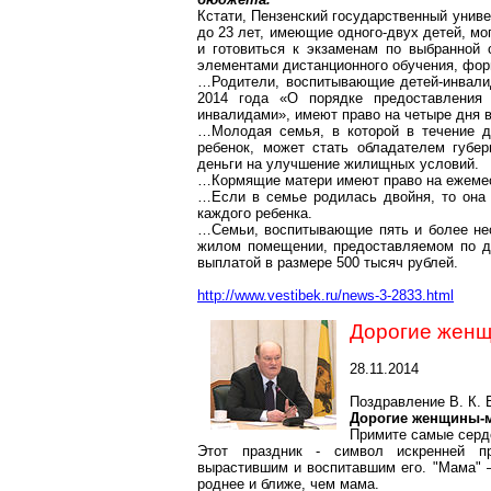
Кстати, Пензенский государственный унив
до 23 лет, имеющие одного-двух детей, мо
и готовиться к экзаменам по выбранной с
элементами дистанционного обучения, фор
…Родители, воспитывающие детей-инвалид
2014 года «О порядке предоставления
инвалидами», имеют право на четыре дня 
…Молодая семья, в которой в течение д
ребенок, может стать обладателем губер
деньги на улучшение жилищных условий.
…Кормящие матери имеют право на ежемеся
…Если в семье родилась двойня, то она 
каждого ребенка.
…Семьи, воспитывающие пять и более не
жилом помещении, предоставляемом по до
выплатой в размере 500 тысяч рублей.
http://www.vestibek.ru/news-3-2833.html
Дорогие женщ
28.11.2014
Поздравление В. К. 
Дорогие женщины-м
Примите самые серд
Этот праздник - символ искренней п
вырастившим и воспитавшим его. "Мама" –
роднее и ближе, чем мама.