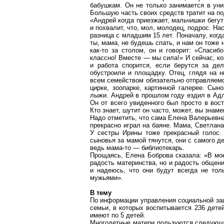
бабушкам. Он не только занимается в уни
Большую часть своих средств тратит на по
«Андрей когда приезжает, мальчишки бегут
и похвалит, что, мол, молодец, подрос. На
разница с младшим 15 лет. Поначалу, когд
ты, мама, не будешь спать, и нам он тоже 
как-то за столом, он и говорит: «Спасиб
классно! Вместе — мы сила!» И сейчас, ко
и работа спорится, если берутся за де
обустроили и площадку. Отец, глядя на н
всем семейством обязательно отправляемс
цирке, зоопарке, картинной галерее. Сы
лыжи. Андрей в прошлом году ездил в Адл
Он от всего увиденного был просто в вост
Кто знает, шутит он часто, может, вы знам
Надо отметить, что сама Елена Валерьевн
прекрасно играл на баяне. Мама, Светлана
У сестры Ирины тоже прекрасный голос. 
сыновья за мамой тянутся, они с самого д
ведь мама-то — библиотекарь.
Прощаясь, Елена Боброва сказала: «В мое
радость материнства, но и радость общени
и надеюсь, что они будут всегда не то
мужьями».
В тему
По информации управления социальной за
семьи, в которых воспитывается 236 детей
имеют по 5 детей.
Многодетные матери пользуются следующ