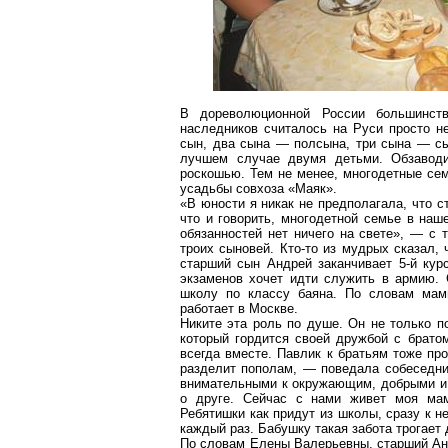
В дореволюционной России большинст
наследников считалось на Руси просто н
сын, два сына — полсына, три сына — сы
лучшем случае двумя детьми. Обзаводи
роскошью. Тем не менее, многодетные сем
усадьбы совхоза «Маяк».
«В юности я никак не предполагала, что с
что и говорить, многодетной семье в наш
обязанностей нет ничего на свете», — с
троих сыновей. Кто-то из мудрых сказал, 
старший сын Андрей заканчивает 5-й кур
экзаменов хочет идти служить в армию. 
школу по классу баяна. По словам мам
работает в Москве.
Никите эта роль по душе. Он не только 
который гордится своей дружбой с брато
всегда вместе. Павлик к братьям тоже п
разделит пополам, — поведала собеседни
внимательными к окружающим, добрыми и 
о друге. Сейчас с нами живет моя мам
Ребятишки как придут из школы, сразу к не
каждый раз. Бабушку такая забота трогает 
По словам Елены Валерьевны, старший Анд