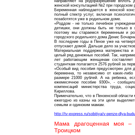
направляют на родоразрешение вплоть д
женской консультацией №2 при городском 
Беременная наблюдается в женской конс
полный спектр услуг, включая психологи
позаботятся уже в родильном доме.
«Роддом - не только лечебное учреждение
детишки, они должны быть не только в 
поэтому мы стараемся беременным и рож
городского родильного дома Денис Бочарн
В последние годы в Пензе уже на четвер
отпускают домой. Дальше дело за участко
Материальная поддержка материнства и 
целый ряд денежных пособий. Так, наприме
лет работающим женщинам составляет 
студенткам полагается 2576 рублей за перв
«Особый вид пособия предусмотрен для д
беременна, то независимо от каких-либо
размере 21000 рублей. А на ребенка, ес
ежемесячное пособие 9300», - сообщила
компенсаций министерства труда, соц
Кириллова.
Примечательно, что в Пензенской области
ежегодно из казны на эти цели выделяе
семьям и одиноким мамам.
http://tv-express.ru/sobitiya/v-penze-dlya-
Мама драгоценная моя – 
Троицком