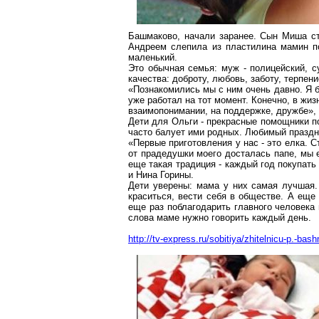
Башмаково, начали заранее. Сын Миша ст
Андреем слепила из пластилина мамин п
маленький.
Это обычная семья: муж - полицейский, с
качества: доброту, любовь, заботу, терпе
«Познакомились мы с ним очень давно. Я б
уже работал на тот момент. Конечно, в жизн
взаимопонимании, на поддержке, дружбе»,
Дети для Ольги - прекрасные помощники по 
часто балует ими родных. Любимый праздни
«Первые приготовления у нас - это елка. С
от прадедушки моего досталась папе, мы е
еще такая традиция - каждый год покупать
и Нина Горины.
Дети уверены: мама у них самая лучшая. 
краситься, вести себя в обществе. А еще
еще раз поблагодарить главного человека
слова маме нужно говорить каждый день.
http://tv-express.ru/sobitiya/zhitelnicu-p.-