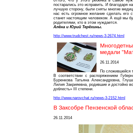
оттого, что у этого ребёнка в самое н
постарались это исправить. И благодаря н
лучшую сторону, были сняты многие медици
нас есть огромное желание сделать его с
станет настоящим человеком. А ещё мы б
родителями, кто в этом нуждается.
Алёна и Юрий Терёхины.
http://www.trudchest.ru/news-3-2674.html
Многодетны
медали "Ма
26.11.2014
По сложившейся т
В соответствии с распоряжением Губер
Буренкова Татьяна Александровна, Глуш
Лилия Закрияевна, родившие и достойно в
доблесть» III степени.
http://www.narovchat.ru/news-3-2152.html
В Заксобре Пензенской обла
26.11.2014