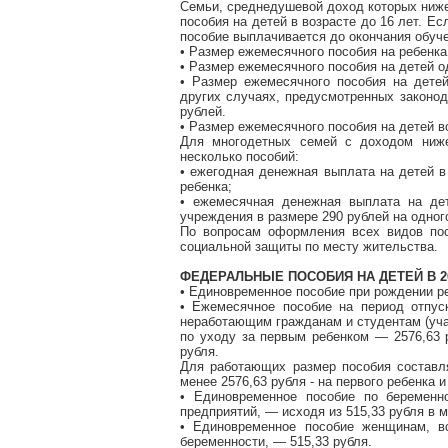
Семьи, среднедушевой доход которых ниже
пособия на детей в возрасте до 16 лет. Е
пособие выплачивается до окончания обуче
• Размер ежемесячного пособия на ребенка
• Размер ежемесячного пособия на детей о
• Размер ежемесячного пособия на детей
других случаях, предусмотренных законо
рублей.
• Размер ежемесячного пособия на детей 
Для многодетных семей с доходом ниже
несколько пособий:
• ежегодная денежная выплата на детей в 
ребенка;
• ежемесячная денежная выплата на дет
учреждения в размере 290 рублей на одног
По вопросам оформления всех видов по
социальной защиты по месту жительства.
ФЕДЕРАЛЬНЫЕ ПОСОБИЯ НА ДЕТЕЙ В 2
• Единовременное пособие при рождении ре
• Ежемесячное пособие на период отпус
неработающим гражданам и студентам (уч
по уходу за первым ребенком — 2576,63 
рубля.
Для работающих размер пособия составля
менее 2576,63 рубля - на первого ребенка и
• Единовременное пособие по беременн
предприятий, — исходя из 515,33 рубля в м
• Единовременное пособие женщинам, в
беременности, — 515,33 рубля.