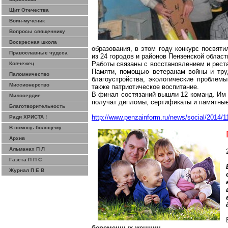
Щит Отечества
Воин-мученик
Вопросы священнику
Воскресная школа
образования, в этом году конкурс посвят
Православные чудеса
из 24 городов и районов Пензенской облас
Работы связаны с восстановлением и реста
Ковчежец
Памяти, помощью ветеранам войны и труд
Паломничество
благоустройства, экологические проблемы
Миссионерство
также патриотическое воспитание.
В финал состязаний вышли 12 команд. Им 
Милосердие
получат дипломы, сертификаты и памятные
Благотворительность
http://www.penzainform.ru/news/social/2014/1
Ради ХРИСТА !
В помощь болящему
Архив
Альманах П Л
Газета П П С
Журнал П Е В
беременных женщин
.