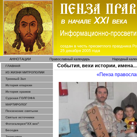
АННОТАЦИИ
Православный календарь
Народный кале
События, вехи истории, имена...
ГЛАВНАЯ
ИЗ ЖИЗНИ МИТРОПОЛИИ
«Пенза правосла
Тронный Зал
История епархии
История храмов
Сурская ГОЛГОФА
МАРТИРОЛОГ
Пензенские святыни
Святые источники
Фотогалерея"ХХ век"
Беседка
Зарисовки