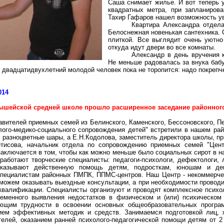
Саша снимает жилье. И вот теперь 
квадратных
метра, при запланиров
Тахир
Гафаров нашел возможность ув
Квартира Александра отдела
Белоснежная новенькая сантехника. 
плиткой. Все выглядит очень уютно
откуда идут двери во все комнаты.
Александр в день вручения 
Не меньше радовалась за внука баб
 двадцатидвухлетний молодой человек пока не торопится: надо покрепче 
014
ышейской
средней школе прошло расширенное заседание районног
авителей приемных семей из Белинского, Каменского,
Бессоновского
, П
лого-медико-социального
сопровождения детей" встретили в нашем рай
 разноцветные шары, а Е.Н.Кодолова, заместитель директора школы, пр
етисова, начальник отдела по сопровождению приемных семей "Це
заключается в том, чтобы как можно меньше было социальных сирот в н
работают творческие специалисты: педагоги-психологи, дефектологи, 
азывают действенную помощь детям, подросткам, юношам и деву
 специалистам районных ПМПК,
ППМС-центров
. Наш Центр - некоммерч
ожем оказывать выездные консультации, а при необходимости проводит
квалификации. Специалисты организуют и проводят комплексное
психо
еменного выявления недостатков в физическом и (или) психическом 
щим трудности в освоении основных общеобразовательных программ
нием эффективных методик и средств. Занимаемся подготовкой лиц,
телей, оказанием ранней психолого-педагогической помощи детям от 