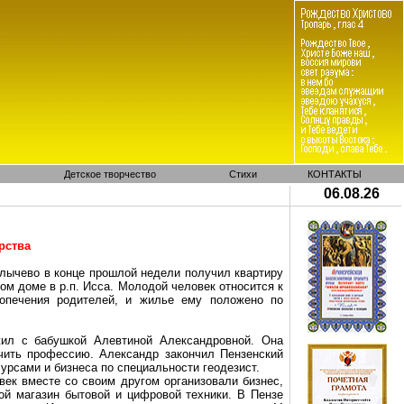
Детское творчество
Стихи
КОНТАКТЫ
06.08.26
рства
лычево
в
конце прошлой недели получил квартиру
ом доме в р.п.
Исса
. Молодой человек относится к
попечения родителей, и жилье ему положено по
ил с бабушкой Алевтиной Александровной. Она
чить профессию. Александр закончил Пензенский
рсами и бизнеса по специальности геодезист.
ек вместе со своим другом организовали бизнес,
ой магазин бытовой и цифровой техники. В Пензе