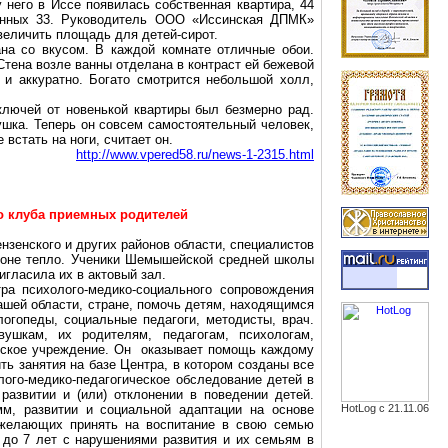
у него в
Иссе
появилась собственная квартира, 44
анных 33. Руководитель ООО «
Иссинская
ДПМК»
еличить площадь для детей-сирот.
на со вкусом. В каждой комнате отличные обои.
Стена возле ванны отделана в контраст ей бежевой
 и аккуратно. Богато смотрится небольшой холл,
ключей от новенькой квартиры был безмерно рад.
ушка. Теперь он совсем самостоятельный человек,
встать на ноги, считает он.
http://www.vpered58.ru/news-1-2315.html
о клуба приемных родителей
ензенского и других районов области, специалистов
оне тепло. Ученики
Шемышейской
средней школы
игласила их в актовый зал.
нтра
психолого-медико-социального
сопровождения
ашей области, стране, помочь детям, находящимся
логопеды, социальные педагоги, методисты, врач.
шкам, их родителям, педагогам, психологам,
еское учреждение. Он оказывает помощь каждому
ь занятия на базе Центра, в котором созданы все
лого-медико-педагогическое
обследование детей в
развитии и (или) отклонении в поведении детей.
, развитии и социальной адаптации на основе
HotLog с 21.11.06
 желающих принять на воспитание в свою семью
2 до 7 лет с нарушениями развития и их семьям в