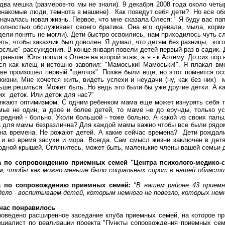
два мешка (размеров-то мы не знали). 9 декабря 2008 года около четы
знакомые люди, темнота в машине). Как поведут себя дети? Но все обо
началась новая жизнь. Первое, что мне сказала Олеся: " Я буду вас пап
полностью обслуживает своего братика. Она его одевала, мыла, корм
ели понять не могли). Дети быстро освоились, нам приходилось чуть с
ть, чтобы заказчик был доволен. Я думал, что детям без разницы, кого з
зрослые" рассуждения. В конце января повели детей первый раз в садик.
раньше. Юля пошла к Олесе на второй этаж, а я - к Артему. До сих пор 
ся как клещ и истошно завопил: "
Мамоськи
!
Мамоськи
!". Я плакал вм
лове произошёл первый "щелчок". Позже были еще, но этот помнится ос
изни. Мне хочется жить, видеть успехи и неудачи (ну, как без них)
ньше решиться. Может быть. Но ведь это были бы уже другие детки. А ка
их деток. Или деток для нас?"
яжают оптимизмом. С одним ребенком мама еще может изнурять себя тос
мье не один, а двое и более детей, то маме не до ерунды, только у
средний - больно. Уколи большой - тоже больно. А какой из своих пал
а для мамы безразлична? Для каждой мамы важно чтобы все были рядом.
 на времена. Не рожают детей. А какие сейчас времена? Дети рождали
 и во время засухи и мора. Всегда. Сам смысл жизни заключен в детя
одной крышей. Оглянитесь, может быть, маленькие члены вашей семьи 
ла по сопровождению приемных семей "Центра
психолого-медико-
м, чтобы как можно меньше было социальных сирот в нашей области
на по сопровождению приемных семей:
"В нашем районе 43 прием
 дело - воспитываем детей, которым немного не повезло, которых нем
нас понравилось
оведено расширенное заседание клуба приемных семей, на которое при
ециалист по реализации проекта "Пункты сопровождения приемных се