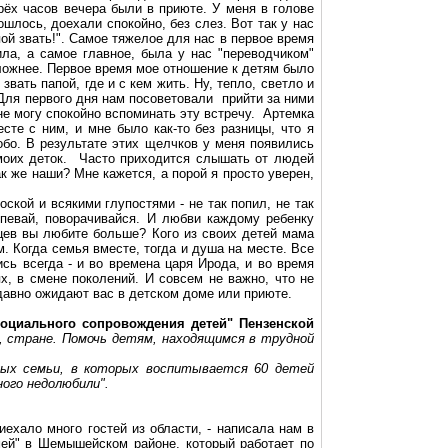
рёх часов вечера были в приюте. У меня в голове
шлось, доехали спокойно, без слез. Вот так у нас
ой звать!". Самое тяжелое для нас в первое время
ила, а самое главное, была у нас "переводчиком"
ложнее. Первое время мое отношение к детям было
вать папой, где и с кем жить. Ну, тепло, светло и
 Для первого дня нам посоветовали прийти за ними
не могу спокойно вспоминать эту встречу. Артемка
есте с ним, и мне было как-то без разницы, что я
обо. В результате этих щелчков у меня появились
 моих деток. Часто приходится слышать от людей
к же наши? Мне кажется, а порой я просто уверен,
кой и всякими глупостями - не так попил, не так
спевай, поворачивайся. И любви каждому ребенку
ьцев вы любите больше? Кого из своих детей мама
 Когда семья вместе, тогда и душа на месте. Все
сь всегда - и во времена царя Ирода, и во время
х, в смене поколений. И совсем не важно, что не
давно ожидают вас в детском доме или приюте.
социального
сопровождения детей" Пензенской
, стране. Помочь детям, находящимся в трудной
ных семьи, в которых воспитывается 60 детей
ного
недолюбили
".
ехало много гостей из области, - написала нам в
мей" в
Шемышейском
районе, который работает по