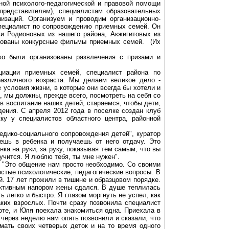
ной психолого-педагогической и правовой помощи
представителям), специалистам образовательных
низаций. Организуем и проводим организационно-
специалист по сопровождению приемных семей. Он
ьи Родионовых из нашего района,
Акжигитовых
из
рированы конкурсные фильмы приемных семей. (Их
ько были организованы развлечения с призами и
циации приемных семей, специалист района по
азличного возраста. Мы делаем великое дело -
 условия жизни, в которые они всегда бы хотели и
, мы должны, прежде всего, посмотреть на себя со
в воспитание наших детей, стараемся, чтобы дети,
ения. С апреля 2012 года в поселке создан клуб
 у специалистов областного центра, районной
едико-социального
сопровождения детей", куратор
аешь в ребенка и получаешь от него отдачу. Это
нка на руки, за руку, показывая тем самым, что вы
учится. Я люблю тебя, ты мне нужен".
 "Это общение нам просто необходимо. Со своими
остые психологические, педагогические вопросы. В
. 17 лет прожили в тишине и образцовом порядке.
 активным напором жены сдался. В душе теплилась
 легко и быстро. Я глазом моргнуть не успел, как
ких взрослых. Почти сразу
позвонила
специалист
боте, и Юля поехала знакомиться одна. Приехала в
м через неделю нам опять позвонили и сказали, что
ать своих четверых деток и на то время одного