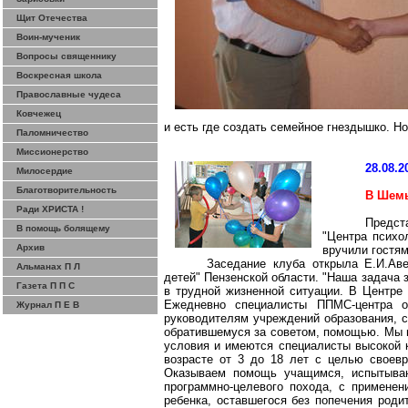
Щит Отечества
Воин-мученик
Вопросы священнику
Воскресная школа
Православные чудеса
Ковчежец
и есть где создать семейное гнездышко. Но
Паломничество
Миссионерство
28.08.2
Милосердие
Благотворительность
В
Шем
Ради ХРИСТА !
Предст
В помощь болящему
"Центра
психо
Архив
вручили гостям
Заседание клуба открыла Е.И.Ав
Альманах П Л
детей" Пензенской области. "Наша задача 
Газета П П С
в трудной жизненной ситуации. В Центре 
Ежедневно специалисты
ППМС-центра
ок
Журнал П Е В
руководителям учреждений образования,
обратившемуся за советом, помощью. Мы м
условия и имеются специалисты высокой 
возрасте от 3 до 18 лет с целью своевр
Оказываем помощь учащимся, испытываю
программно-целевого похода, с примене
ребенка, оставшегося без попечения роди