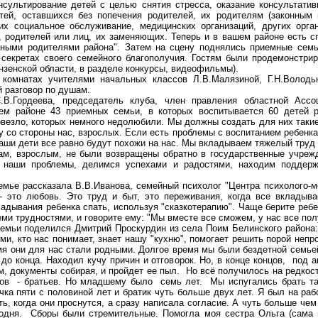
нсультирование детей с целью снятия стресса, оказание консультатив
тей, оставшихся без попечения родителей, их родителям (законным 
их социальное обслуживание, медицинских организаций, других орга
, родителей или лиц, их заменяющих. Теперь и в вашем районе есть 
ными родителями района". Затем на сцену поднялись приемные сем
о секретах своего семейного благополучия. Гостям были продемонст
нзенской области, в разделе конкурсы, видеофильмы).
 комнатах учителями начальных классов
Л.В.Малязиной
, Г.Н.Волод
 разговор по душам.
В.Гордеева, председатель клуба, член правления областной Ассо
м районе 43 приемных семьи, в которых воспитывается 60 детей р
овезло, которых немного
недолюбили
. Мы должны создать для них такие
у со стороны нас, взрослых. Если есть проблемы с воспитанием ребенка
наши дети все равно будут похожи на нас. Мы вкладываем тяжелый труд 
м, взрослым, не были возвращены обратно в государственные учрежд
наши проблемы, делимся успехами и радостями, находим поддержку
емье рассказала В.В.Иванова, семейный психолог "Центра
психолого-м
- это любовь. Это труд и быт, это переживания, когда все вкладыв
адывания ребенка спать, используя "
сказкотерапию
". Чаще берите ребе
еми трудностями, и говорите ему: "Мы вместе все сможем, у нас все пол
семьи
поделился Дмитрий
Проскурдин
из села Поим
Белинского района:
ми, кто нас понимает, знает нашу "кухню", помогает решить порой непр
мя они для нас стали родными. Долгое время мы были бездетной семьей
 до конца. Находил кучу причин и отговорок. Но, в конце концов, под
ам,
документы
собирая, и пройдет ее пыл. Но всё получилось на редкость
ков - братьев. Но младшему было семь лет. Мы испугались брать та
ичка пяти с половиной лет и братик чуть больше двух лет. Я был на ра
ть, когда они проснутся, а сразу написала согласие. А чуть больше че
одня. Сборы были стремительные. Помогла моя сестра Ольга (сама м