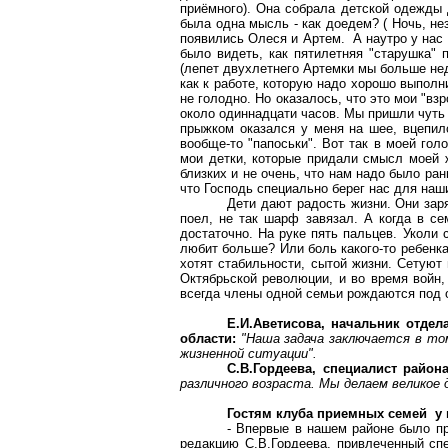
приёмного). Она собрала детской одежды 
была одна мысль - как доедем? ( Ночь, не
появились Олеся и Артем. А наутро у нас 
было видеть, как пятилетняя "старушка" 
(лепет двухлетнего Артемки мы больше нед
как к работе, которую надо хорошо выполни
не голодно. Но оказалось, что это мои "в
около одиннадцати часов. Мы пришли чуть 
прыжком оказался у меня на шее, вцепил
вообще-то "
папоськи
". Вот так в моей го
мои детки, которые придали смысл моей ж
близких и не очень, что нам надо было ра
что Господь специально берег нас для наш
Дети дают радость жизни. Они зар
поел, не так шарф завязал. А когда в се
достаточно. На руке пять пальцев. Уколи 
любит больше? Или боль какого-то ребенк
хотят стабильности, сытой жизни. Сетуют
Октябрьской революции, и во время войн,
всегда члены одной семьи рождаются под 
Е.И.Аветисова, начальник отде
области:
"Наша задача заключается в то
жизненной ситуации".
С.В.Гордеева, специалист райо
различного возраста. Мы делаем великое
Гостям клуба приемных семей у 
- Впервые в нашем районе было пр
редакцию С.В.Гордеева, привлеченный сп