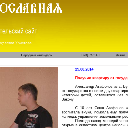
Народный календарь
ВИДЕО-ЗАЛ
Детям
25.08.2014
Получил квартиру от госуда
Александр Агафонов
из
с.
Бу
от государства в новом двухквартирн
категории детей, оставшихся без 
Закону.
С 10 лет Саша Агафонов ж
воспитала внука, помогла ему полу
колледж управления земельными ресу
Полгода назад молодой челов
открыв в областном центре небольш