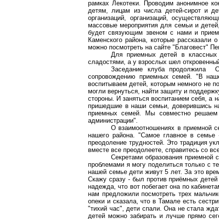
рамках
Лекотеки
. Проводим анонимное ко
детям, лицам из числа детей-сирот и де
организаций, организаций, осуществляющ
массовые мероприятия для семьи и детей
будет связующим звеном с нами и прием
Каменского района, которые рассказали 
можно посмотреть на сайте "Благовест" Пе
Для приемных детей в классных
сладостями, а у взрослых шел откровенный
Заседание клуба продолжила С.
сопровождению приемных семей. "В наше
воспитываем детей, которым немного не п
могли вернуться, найти защиту и поддержк
стороны. И заняться воспитанием себя, а 
пришедшие в наши семьи, доверившись на
приемных семей. Мы совместно решаем 
администрации".
О взаимоотношениях в приемной с
нашего района. "Самое главное в семье 
преодоление трудностей. Это традиция укл
вместе все преодолеете, справитесь со вс
Секретами образования приемной 
проблемами я могу поделиться только с те
нашей семье дети живут 5 лет. За это вре
Скажу сразу - был против приёмных детей
надежда, что вот побегает она по кабинет
нам предложили посмотреть трех мальчи
опеки и сказала, что в Тамале есть сестр
"тихий час", дети спали. Она не стала жда
детей можно забирать и лучше прямо сег