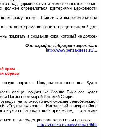
ентов над церковностью и молитвенностью пения.
х должен определяться критериями церковности
 церковному пению. В связи с этим рекомендовал
 от каждого храма направить представителей для
жны помогать в создании хора, который не должен
Фотография: http://penzaeparhia.ru
http://www.penza-press.ru/
...
ый храм
ой церкви
 новую церковь. Предположительно она будет
честь священномученика Иоанна Рижского будет
ркви Пензы протоиерей Виталий Спирин.
возведут на юго-восточной окраине левобережной
ей «Спутника» храм — Никольский в микрорайоне
изко и уже не вмещает всех прихожан», — отметили
е место, где будет расположена новая церковь.
http://vpenze.ru/news/view/74688