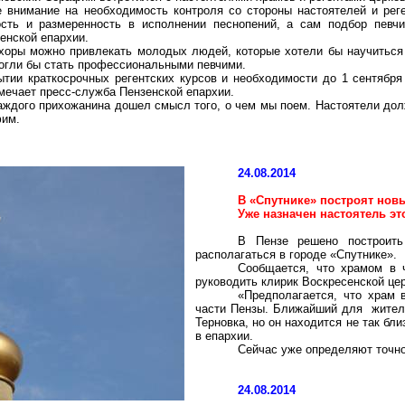
е внимание на необходимость контроля со стороны настоятелей и рег
сть и размеренность в исполнении песнопений, а сам подбор певчи
енской епархии.
хоры можно привлекать молодых людей, которые хотели бы научиться
могли бы стать профессиональными певчими.
тии краткосрочных регентских курсов и необходимости до 1 сентября
мечает пресс-служба Пензенской епархии.
аждого прихожанина дошел смысл того, о чем мы поем. Настоятели дол
фим.
24.08.2014
В «Спутнике» построят нов
Уже назначен настоятель эт
В Пензе решено построить
располагаться в городе «Спутнике».
Сообщается, что храмом в 
руководить клирик Воскресенской це
«Предполагается, что храм 
части Пензы. Ближайший для жител
Терновка, но он находится не так бл
в епархии.
Сейчас уже определяют точно
24.08.2014