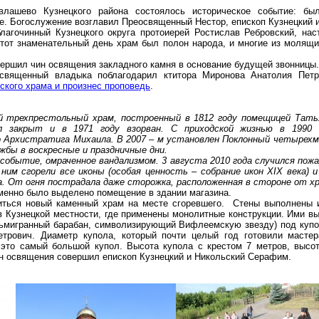
влашево Кузнецкого района состоялось историческое событие: бы
. Богослужение возглавил Преосвященный Нестор, епископ Кузнецкий и
лагочинный Кузнецкого округа протоиерей Ростислав Ребровский, на
этот знаменательный день храм был полон народа, и многие из молящ
вершил чин освящения закладного камня в основание будущей звонницы
освященный владыка поблагодарил ктитора Миронова Анатолия Пет
ского храма и произнес проповедь
.
ый трехпрестольный храм, построенный в 1812 году помещицей Тать
 закрыт и в 1971 году взорван. С приходской жизнью в 1990 го
о Архистратига Михаила. В 2007 – м установлен Поклонный четырех
жбы в воскресные и праздничные дни.
событие, омраченное вандализмом. 3 августа 2010 года случился пож
 ним сгорели все иконы (особая ценность – собрание икон XIX века) 
а. От огня пострадала даже сторожка, расположенная в стороне от х
менно было выделено помещение в здании магазина.
оиться новый каменный храм на месте сгоревшего. Стены выполнены 
в Кузнецкой местности, где применены монолитные конструкции. Ими в
восьмигранный барабан, символизирующий Вифлеемскую звезду) под ку
трович. Диаметр купола, который почти целый год готовили масте
 это самый большой купол. Высота купола с крестом
7 метров
, высо
ин освящения совершил епископ Кузнецкий и Никольский Серафим.