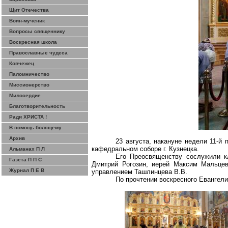
Щит Отечества
Воин-мученик
Вопросы священнику
Воскресная школа
Православные чудеса
Ковчежец
Паломничество
Миссионерство
Милосердие
Благотворительность
Ради ХРИСТА !
В помощь болящему
Архив
23 августа, накануне недели 11-й
кафедральном соборе г. Кузнецка.
Альманах П Л
Его Преосвященству сослужили кл
Газета П П С
Дмитрий Рогозин, иерей Максим Мальцев
Журнал П Е В
управлением Ташлинцева В.В.
По прочтении воскресного Евангел