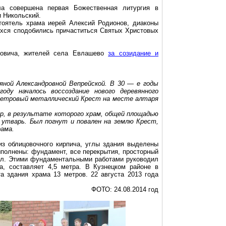
ла совершена первая Божественная литургия в
 Никольский.
стоятель храма иерей Алексий Родионов, диаконы
ихся сподобились причаститься Святых Христовых
.
ровича, жителей села Евлашево
за созидание и
яной Александровной Вепрейской. В 30 — е годы
ду началось воссоздание нового деревянного
метровый металлический Крест на месте алтаря
ар, в результате которого храм, общей площадью
и утварь. Был погнут и повален на землю Крест,
рама.
из облицовочного кирпича, углы здания выделены
ыполнены: фундамент, все перекрытия, просторный
пол. Этими фундаментальными работами руководил
ра, составляет
4,5 метра
. В Кузнецком районе в
та здания храма
13 метров
. 22 августа 2013 года
ФОТО: 24.08.2014 год