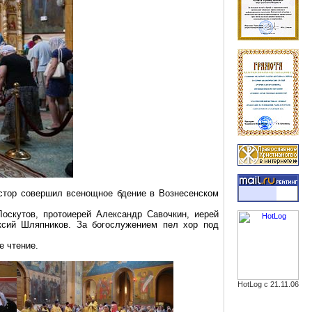
естор совершил всенощное бдение в Вознесенском
оскутов, протоиерей Александр Савочкин, иерей
ксий Шляпников. За богослужением пел хор под
е чтение.
HotLog с 21.11.06