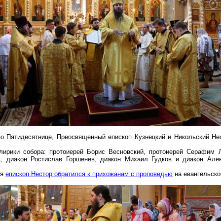
 по Пятидесятнице, Преосвященный епископ Кузнецкий и Никольский Н
ирики собора: протоиерей Борис Весновский, протоиерей Серафим Л
, диакон Ростислав Горшенев, диакон Михаил Гудков и диакон Але
ия
епископ Нестор обратился к прихожанам с проповедью
на евангельско