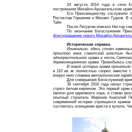
24 августа 2014 года в селе Е
построенном Михайло-Архангельском храме
Его Преосвященству сослужили: б
Ростислав Горшенев и Михаил Гудков. В 
Тайн.
После Литургии епископ Нестор со
По окончании Богослужения Пре
благоукрашение нового Михайло-Архангель
Историческая справка.
Изначально, здесь стоял каменн
прошлого века советской властью был
однопрестольного храма в честь Святог
дореволюционного храма. Проводились слу
В новой истории храма произошло 
в
110 кв. м
. полностью сгорел, вместе с
вокруг него сломана металлическая оград
Для совершения Богослужений вре
30 сентября 2010 года начал стр
строго белым кирпичом. Это первый храм 
балкон для церковного хора, и стакан (
опытный строитель Миронов Анатолий Пе
современной истории строящихся храмов
состоялось освящение креста и купола. Ч