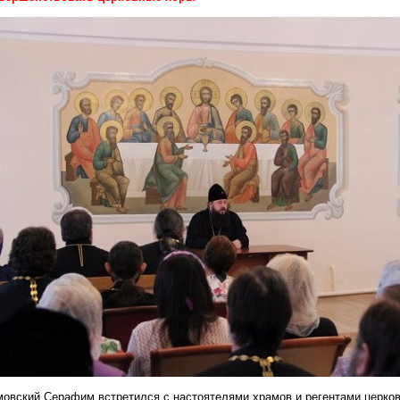
овский Серафим встретился с настоятелями храмов и регентами церков