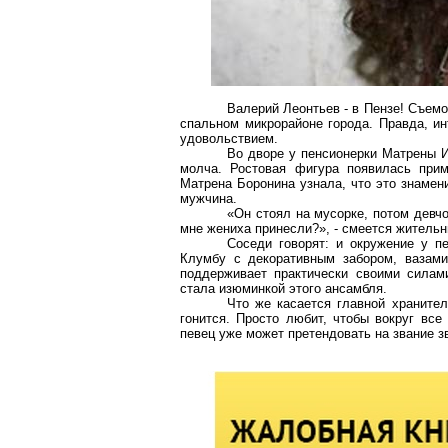
Валерий Леонтьев - в Пензе! Съемо
спальном микрорайоне города. Правда, ин
удовольствием.
Во дворе у пенсионерки Матрены И
молча. Ростовая фигура появилась прим
Матрена
Боронина
узнала, что это знамени
мужчина.
«Он стоял на
мусорке
, потом девч
мне жениха принесли?», - смеется житель
Соседи говорят: и окружение у п
Клумбу с декоративным забором, вазами
поддерживает практически своими силам
стала изюминкой этого ансамбля.
Что же касается главной храните
гонится. Просто любит, чтобы вокруг все
певец уже может претендовать на звание з