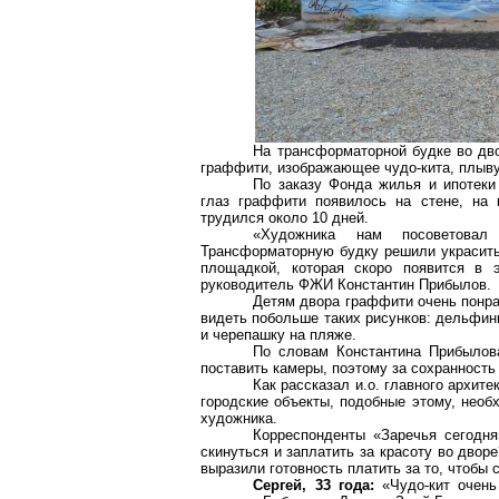
На трансформаторной будке во дв
граффити, изображающее чудо-кита, плыв
По заказу Фонда жилья и ипотеки
глаз граффити появилось на стене, на 
трудился около 10 дней.
«Художника нам посоветовал
Трансформаторную будку решили украсить,
площадкой, которая скоро появится в
руководитель ФЖИ Константин
Прибылов
.
Детям двора граффити очень понра
видеть побольше таких рисунков: дельфины
и черепашку на пляже.
По словам Константина
Прибылов
поставить камеры, поэтому за сохранность
Как рассказал и.о. главного архит
городские объекты, подобные этому, необ
художника.
Корреспонденты «Заречья сегодня
скинуться и заплатить за красоту во двор
выразили готовность платить за то, чтобы
Сергей, 33 года:
«Чудо-кит очень