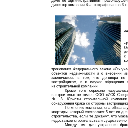
дело об административном правонарушени
директор компании был оштрафован на 3 т
з
«
Ок
д
с
ко
требования Федерального закона «Об уч
объектов недвижимости и о внесении из
заключалось в том, что договора не 
застройщиком, и в случае обращения 
из строительной компании.
Кроме того серьезно нарушалис
в строительстве жилья ООО «ИСК
Спецс
№ 3. Юристы строительной компании 
обнаружения брака со стороны застройщик
По мнению компании, она обязана у
квартиры, который составляет 5 лет со дн
строительства, если те докажут, что ука
недостатков строительства и существенно 
Между тем, для устранения брака