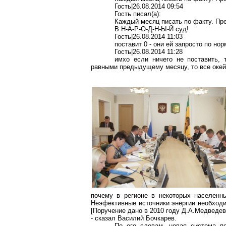
Гость|26.08.2014 09:54
Гость писал(
a
):
Каждый месяц писать по факту. Пре
В Н-А-Р-О-Д-Н-Ы-Й суд!
Гость|26.08.2014 11:03
поставит 0 - они ей запросто по н
Гость|26.08.2014 11:28
имхо
если ничего не поставить, т
равными предыдущему месяцу, то все
окей
почему в регионе в некоторых населенн
Неэфективные
источники энергии необход
[Поручение дано в 2010 году Д.А.Медведе
- сказал Василий Бочкарев.
По его словам, новая система по