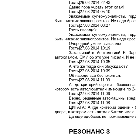
Гость|26.08.2014 22:43
Давно пора убрать этот хлам!
Гость|27.08.2014 05:10
Уважаемые
супержурналисты
, гор
быть никаких законопроектов. Не надо бр
Гость|27.08.2014 08:27
Гость писал(
a
):
Уважаемые
супержурналисты
, гор
быть никаких законопроектов. Не надо бр
Очередной умник выискался!
Гость|27.08.2014 10:19
Заканчивайте болтологию! В За
автохламом
. СМИ об это уже писали. И не
Гость|27.08.2014 10:35
А что же тогда они обсуждают?
Гость|27.08.2014 10:39
Об народе все беспокоятся.
Гость|27.08.2014 11:03
А где критерий оценки - брошенна
котором есть автолюбители имеющие по 2-
Гость|27.08.2014 11:06
Верно, бешенные автомашины вре
Гость|27.08.2014 11:08
ЦИТАТА: А где критерий оценки -
дворе, в котором есть автолюбители имеющ
Да еще вдобавок не проживающие 
РЕЗОНАНС 3