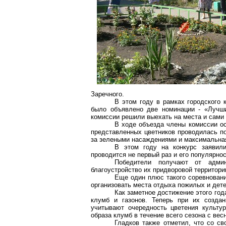
Заречного.
В этом году в рамках городского 
было объявлено две номинации - «Лучши
комиссии решили выехать на места и сами 
В ходе объезда члены комиссии ос
представленных цветников проводилась по
за зелеными насаждениями и максимальная
В этом году на конкурс
заявил
проводится не первый раз и его популярност
Победители получают от админ
благоустройство их
придворовой
территори
Еще один плюс такого соревновани
организовать места отдыха пожилых и дет
Как заметное достижение этого го
клумб и газонов. Теперь при их создан
учитывают очередность цветения культу
образа клумб в течение всего сезона с вес
Гладков также отметил, что со св