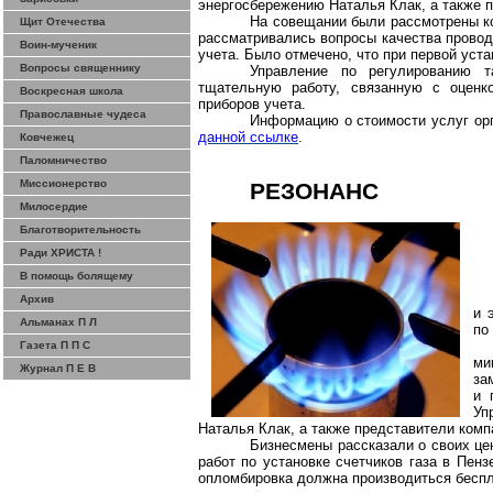
энергосбережению Наталья Клак, а также 
На совещании были рассмотрены ко
Щит Отечества
рассматривались вопросы качества провод
Воин-мученик
учета. Было отмечено, что при первой уст
Вопросы священнику
Управление по регулированию т
тщательную работу, связанную с оценко
Воскресная школа
приборов учета.
Православные чудеса
Информацию о стоимости услуг ор
данной ссылке
.
Ковчежец
Паломничество
Миссионерство
РЕЗОНАНС
Милосердие
Благотворительность
Ради ХРИСТА !
В помощь болящему
Архив
и 
Альманах П Л
по
Газета П П С
ми
Журнал П Е В
з
и 
Уп
Наталья Клак, а также представители ком
Бизнесмены рассказали о своих це
работ по установке счетчиков
газ
а в Пенз
опломбировка должна производиться беспл