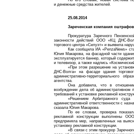
и денежные средства жителей.
25.08.2014
Зареченская компания оштрафова
Прокуратура Заречного Пензенск
законности действий ООО «КЦ
ДНС-Вол
торгового центра «Силуэт» и выявила нару
Как сообщила ИА «
PenzaNews
» ст
Юлия Макарова, на фасадной части здан
эксплуатируется баннер, который содержи
и телевизор, а также надпись «Космически
«При этом разрешение на установ
ДНС-Волга
» на фасаде здания торгово
административно-территориального обр
агентства.
Она добавила, что в отноше
возбуждении дела об административном 
требований к установке рекламной констру
«Решением Арбитражного суда 
административной ответственности с назн
сказала Юлия Макарова.
По ее словам, проверка показал
рекламной конструкции выполнены ООО
предприняла мер, направленных на выя
установку рекламной конструкции.
«В связи с этим прокурор Заречно