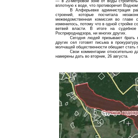
— в 20-метровой зоне от воды строитель
вплотную к воде, что противоречит Водном
В
Алферьевке
администрация рай
строений, которые посчитала
незако
межведомственная комиссия во главе с
изменилось, потому что в одной стройке 
ветвей власти. В итоге на судебно
Росприроднадзора
, ни многих других.
Сегодня людей призывают брать 
других сел готовят письма в прокуратур
молчащей общественности обещает стать 
Свои комментарии относительно д
намерены дать во вторник, 26 августа.