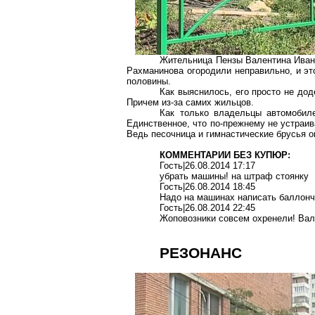
Жительница
Пензы
Валентина Ивано
Рахманинова огородили неправильно, и эт
половины.
Как выяснилось, его просто не до
Причем из-за самих жильцов.
Как только владельцы автомобил
Единственное, что по-прежнему не устраива
Ведь песочница и гимнастические брусья о
КОММЕНТАРИИ БЕЗ КУПЮР:
Гость|26.08.2014 17:17
убрать машины! на штраф стоянку
Гость|26.08.2014 18:45
Надо на машинах написать баллонч
Гость|26.08.2014 22:45
Жоповозники
совсем
охренели
! Вал
РЕЗОНАНС