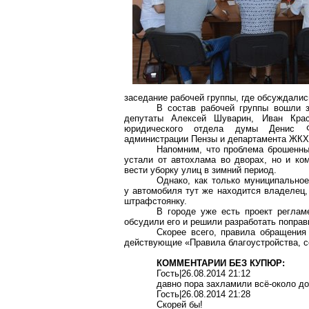
заседание рабочей группы, где обсуждали
В состав рабочей группы вошли
депутаты Алексей
Шуварин
, Иван Кра
юридического отдела думы Денис
администрации
Пензы
и департамента ЖКХ
Напомним, что проблема брошенны
устали от
автохлама
во дворах, но и ко
вести уборку улиц в зимний период.
Однако, как только муниципальное
у
автомобиля
тут же находится владелец, 
штрафстоянку
.
В городе уже есть проект регла
обсудили его и решили разработать поправк
Скорее всего, правила обращения
действующие «Правила благоустройства, с
КОММЕНТАРИИ БЕЗ КУПЮР:
Гость|26.08.2014 21:12
давно пора захламили
всё-около
до
Гость|26.08.2014 21:28
Скорей бы!