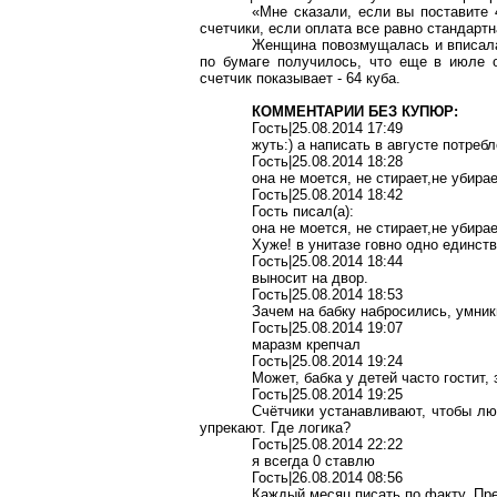
«Мне сказали, если вы поставите
счетчики, если оплата все равно стандарт
Женщина
повозмущалась
и вписала
по бумаге получилось, что еще в июле о
счетчик показывает - 64 куба.
КОММЕНТАРИИ БЕЗ КУПЮР:
Гость|25.08.2014 17:49
жуть:) а написать в августе потреб
Гость|25.08.2014 18:28
она не моется, не
стирает,не
убирает
Гость|25.08.2014 18:42
Гость писал(
a
):
она не моется, не
стирает,не
убирает
Хуже! в унитазе
говно
одно единств
Гость|25.08.2014 18:44
выносит на двор.
Гость|25.08.2014 18:53
Зачем на бабку набросились, умник
Гость|25.08.2014 19:07
маразм крепчал
Гость|25.08.2014 19:24
Может, бабка у детей часто гостит,
Гость|25.08.2014 19:25
Счётчики устанавливают, чтобы лю
упрекают. Где логика?
Гость|25.08.2014 22:22
я всегда 0 ставлю
Гость|26.08.2014 08:56
Каждый месяц писать по факту. Пре