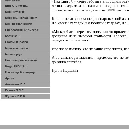
«Над книгой я начал работать в прошлом году,
летию владыки и познакомить широкие сло
Щит Отечества
сейчас хоть и считается, что у нас 80% населе
Воин-мученик
Вопросы священнику
Книга - целая энциклопедия епархиальной жиз
и о крестных ходах, и о юбилейных датах, и о
Воскресная школа
Православные чудеса
«Может быть, через эту книгу кто-то придет в 
доступна из-за высокой стоимости. Хорошо,
Ковчежец
городских библиотек».
Паломничество
Миссионерство
Вполне возможно, что желание исполнится, ведь
Милосердие
А организаторы выставки надеются, что
пенз
Благотворительность
до конца сентября.
Ради ХРИСТА !
Ирина Паршина
В помощь болящему
Архив
Альманах П Л
Газета П П С
Журнал П Е В