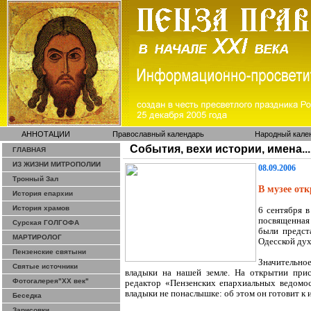
АННОТАЦИИ
Православный календарь
Народный кале
События, вехи истории, имена...
ГЛАВНАЯ
ИЗ ЖИЗНИ МИТРОПОЛИИ
08.09.2006
Тронный Зал
В музее от
История епархии
История храмов
6 сентября в
посвященная 
Сурская ГОЛГОФА
были предст
МАРТИРОЛОГ
Одесской дух
Пензенские святыни
Значительно
Святые источники
владыки на нашей земле. На открытии прис
Фотогалерея"ХХ век"
редактор «Пензенских епархиальных ведомо
владыки не понаслышке: об этом он готовит к 
Беседка
Зарисовки