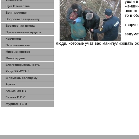
ушли в
женщин
Щит Отечества
похоже
Воин-мученик
то в о
Вопросы священнику
творче
Воскресная школа
Православные чудеса
задума
Ковчежец
люди, которые учат вас манипулировать о
Паломничество
Миссионерство
Милосердие
Благотворительность
Ради ХРИСТА !
В помощь болящему
Архив
Альманах П Л
Газета П П С
Журнал П Е В