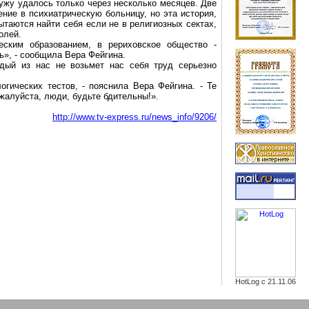
ужу удалось только через несколько месяцев. Две
ние в психиатрическую больницу, но эта история,
таются найти себя если не в религиозных сектах,
олей.
еским образованием, в
рериховское
общество -
ть», - сообщила Вера
Фейгина
.
ждый из нас не возьмет нас себя труд серьезно
логических тестов, - пояснила Вера
Фейгина
. - Те
жалуйста, люди, будьте бдительны!».
http://www.tv-express.ru/news_info/9206/
HotLog с 21.11.06