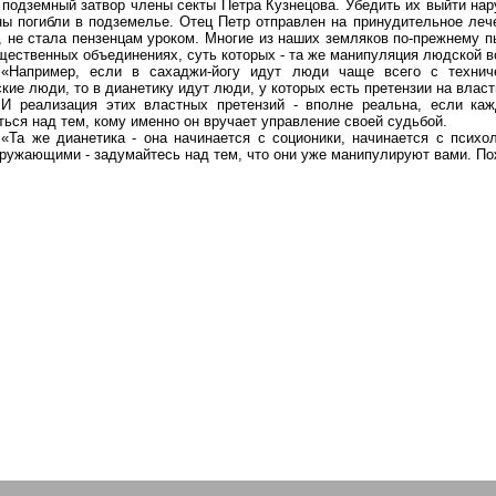
 подземный затвор члены секты Петра Кузнецова. Убедить их выйти нар
ы погибли в подземелье. Отец Петр отправлен на принудительное лече
, не стала
пензенцам
уроком. Многие из наших земляков по-прежнему пы
бщественных объединениях, суть которых - та же манипуляция людской в
«Например, если в
сахаджи-йогу
идут люди чаще всего с технич
ские люди, то в
дианетику
идут люди, у которых есть претензии на влас
И реализация этих властных претензий - вполне реальна, если ка
ться над тем, кому именно он вручает управление своей судьбой.
«Та же
дианетика
- она начинается с
соционики
, начинается с психо
кружающими - задумайтесь над тем, что они уже манипулируют вами. По