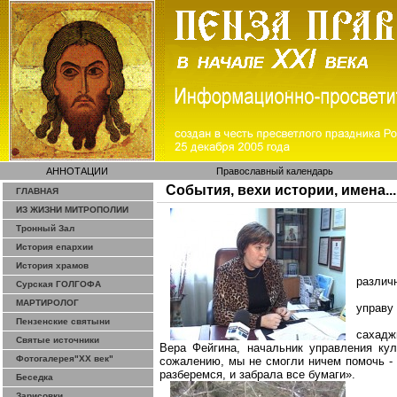
АННОТАЦИИ
Православный календарь
События, вехи истории, имена...
ГЛАВНАЯ
ИЗ ЖИЗНИ МИТРОПОЛИИ
Тронный Зал
История епархии
История храмов
различ
Сурская ГОЛГОФА
МАРТИРОЛОГ
управу
Пензенские святыни
сахадж
Святые источники
Вера
Фейгина
, начальник управления кул
Фотогалерея"ХХ век"
сожалению, мы не смогли ничем помочь - 
разберемся, и забрала все бумаги».
Беседка
Зарисовки