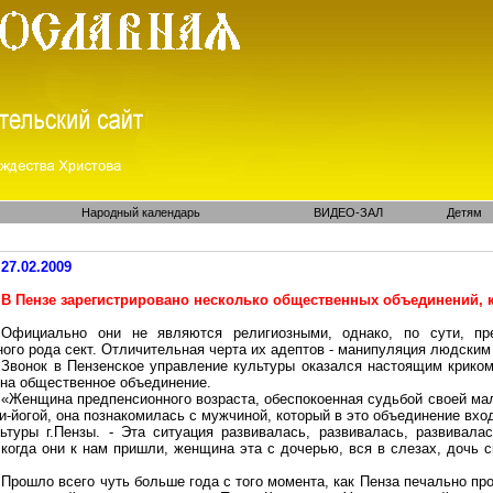
Народный календарь
ВИДЕО-ЗАЛ
Детям
27.02.2009
В Пензе зарегистрировано несколько общественных объединений, 
Официально они не являются религиозными, однако, по сути, пр
ного рода сект. Отличительная черта их адептов - манипуляция людским
Звонок в Пензенское управление культуры оказался настоящим криком
 на общественное объединение.
«Женщина
предпенсионного
возраста, обеспокоенная судьбой своей мал
и-йогой
, она познакомилась с мужчиной, который в это объединение вхо
ьтуры г
.П
ензы. - Эта ситуация развивалась, развивалась, развивал
когда они к нам пришли, женщина эта с дочерью, вся в слезах, дочь с
Прошло всего чуть больше года с того момента, как Пенза печально про