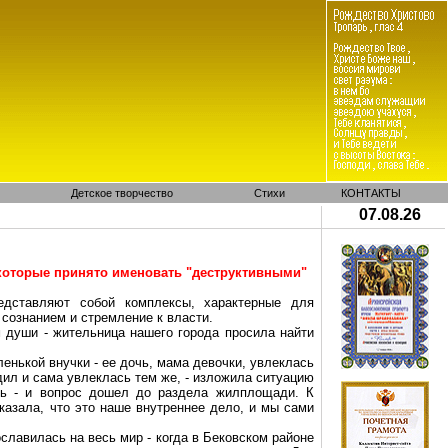
Детское творчество
Стихи
КОНТАКТЫ
07.08.26
которые принято именовать "деструктивными"
едставляют собой комплексы, характерные для
 сознанием и стремление к власти.
 души - жительница нашего города просила найти
енькой внучки - ее дочь, мама девочки, увлеклась
дил и сама увлеклась тем же, - изложила ситуацию
ась - и вопрос дошел до раздела жилплощади. К
казала, что это наше внутреннее дело, и мы сами
славилась на весь мир - когда в
Бековском
районе