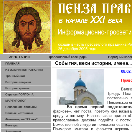
АННОТАЦИИ
Православный календарь
Народный кале
События, вехи истории, имена...
ГЛАВНАЯ
ИЗ ЖИЗНИ МИТРОПОЛИИ
08.02
Тронный Зал
Право
История епархии
История храмов
Вели
Триодь Пост
Сурская ГОЛГОФА
постепенно 
МАРТИРОЛОГ
Пензенской е
Во время первой подготовите
Пензенские святыни
фарисее», нет поста, поэтому она назыв
Святые источники
среду и пятницу. Евангельская притча «
Фотогалерея"ХХ век"
православные должны подойти к посту
Божественной литургии положено евангель
Беседка
Примером мытаря и фарисея церковь в
Зарисовки