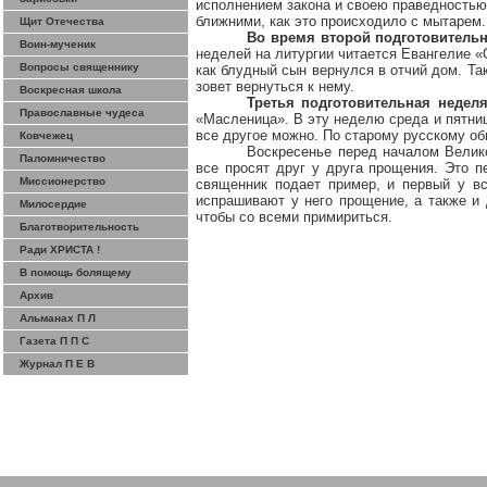
исполнением закона и своею праведностью,
ближними, как это происходило с мытарем.
Щит Отечества
Во время второй подготовитель
Воин-мученик
неделей на литургии читается Евангелие «
Вопросы священнику
как блудный сын вернулся в отчий дом. Так
зовет вернуться к нему.
Воскресная школа
Третья подготовительная недел
Православные чудеса
«Масленица». В эту неделю среда и пятница
все другое можно. По старому русскому об
Ковчежец
Воскресенье перед началом Велико
Паломничество
все просят друг у друга прощения. Это п
Миссионерство
священник подает пример, и первый у вс
испрашивают у него прощение, а также и 
Милосердие
чтобы со всеми примириться.
Благотворительность
Ради ХРИСТА !
В помощь болящему
Архив
Альманах П Л
Газета П П С
Журнал П Е В