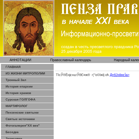
АННОТАЦИИ
Православный календарь
Народный кале
ГЛАВНАЯ
ИЗ ЖИЗНИ МИТРОПОЛИИ
ТІсЎ®Ёнјєн±­гЎ­бЄ¤ж® г¦°о©ІжІј оћ
Д«бЈ­нІінєЇa>
Тронный Зал
История епархии
История храмов
Сурская ГОЛГОФА
МАРТИРОЛОГ
Пензенские святыни
Святые источники
Фотогалерея"ХХ век"
Беседка
Зарисовки