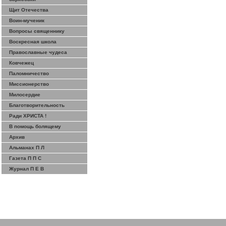
Щит Отечества
Воин-мученик
Вопросы священнику
Воскресная школа
Православные чудеса
Ковчежец
Паломничество
Миссионерство
Милосердие
Благотворительность
Ради ХРИСТА !
В помощь болящему
Архив
Альманах П Л
Газета П П С
Журнал П Е В