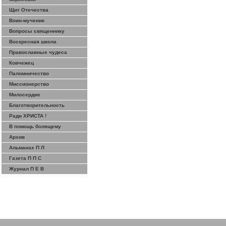
Щит Отечества
Воин-мученик
Вопросы священнику
Воскресная школа
Православные чудеса
Ковчежец
Паломничество
Миссионерство
Милосердие
Благотворительность
Ради ХРИСТА !
В помощь болящему
Архив
Альманах П Л
Газета П П С
Журнал П Е В