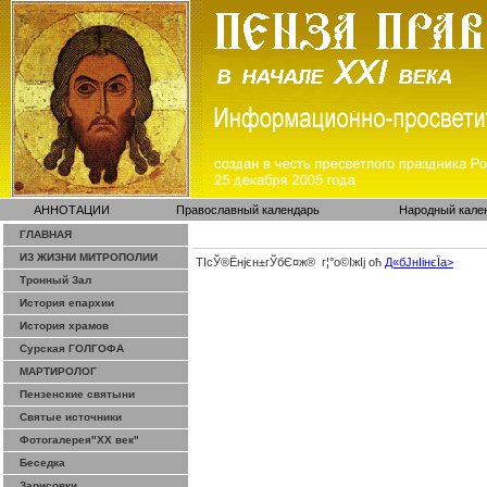
АННОТАЦИИ
Православный календарь
Народный кале
ГЛАВНАЯ
ИЗ ЖИЗНИ МИТРОПОЛИИ
ТІсЎ®Ёнјєн±­гЎ­бЄ¤ж® г¦°о©ІжІј оћ
Д«бЈ­нІінєЇa>
Тронный Зал
История епархии
История храмов
Сурская ГОЛГОФА
МАРТИРОЛОГ
Пензенские святыни
Святые источники
Фотогалерея"ХХ век"
Беседка
Зарисовки