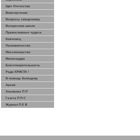
Щит Отечества
Воин-мученик
Вопросы священнику
Воскресная школа
Православные чудеса
Ковчежец
Паломничество
Миссионерство
Милосердие
Благотворительность
Ради ХРИСТА !
В помощь болящему
Архив
Альманах П Л
Газета П П С
Журнал П Е В