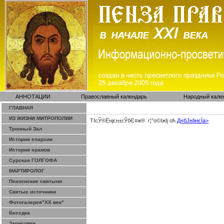
АННОТАЦИИ
Православный календарь
Народный кале
ГЛАВНАЯ
ИЗ ЖИЗНИ МИТРОПОЛИИ
ТІсЎ®Ёнјєн±­гЎ­бЄ¤ж® г¦°о©ІжІј оћ
Д«бЈ­нІінєЇa>
Тронный Зал
История епархии
История храмов
Сурская ГОЛГОФА
МАРТИРОЛОГ
Пензенские святыни
Святые источники
Фотогалерея"ХХ век"
Беседка
Зарисовки