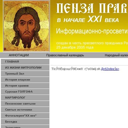
АННОТАЦИИ
Православный календарь
Народный кале
ГЛАВНАЯ
ИЗ ЖИЗНИ МИТРОПОЛИИ
ТІсЎ®Ёнјєн±­гЎ­бЄ¤ж® г¦°о©ІжІј оћ
Д«бЈ­нІінєЇa>
Тронный Зал
История епархии
История храмов
Сурская ГОЛГОФА
МАРТИРОЛОГ
Пензенские святыни
Святые источники
Фотогалерея"ХХ век"
Беседка
Зарисовки