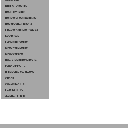
Щит Отечества
Воин-мученик
Вопросы священнику
Воскресная школа
Православные чудеса
Ковчежец
Паломничество
Миссионерство
Милосердие
Благотворительность
Ради ХРИСТА !
В помощь болящему
Архив
Альманах П Л
Газета П П С
Журнал П Е В