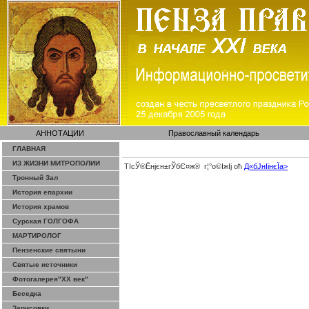
АННОТАЦИИ
Православный календарь
ГЛАВНАЯ
ИЗ ЖИЗНИ МИТРОПОЛИИ
ТІсЎ®Ёнјєн±­гЎ­бЄ¤ж® г¦°о©ІжІј оћ
Д«бЈ­нІінєЇa>
Тронный Зал
История епархии
История храмов
Сурская ГОЛГОФА
МАРТИРОЛОГ
Пензенские святыни
Святые источники
Фотогалерея"ХХ век"
Беседка
Зарисовки