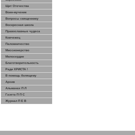
Щит Отечества
Воин-мученик
Вопросы священнику
Воскресная школа
Православные чудеса
Ковчежец
Паломничество
Миссионерство
Милосердие
Благотворительность
Ради ХРИСТА !
В помощь болящему
Архив
Альманах П Л
Газета П П С
Журнал П Е В