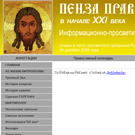
АННОТАЦИИ
Православный календарь
ГЛАВНАЯ
ИЗ ЖИЗНИ МИТРОПОЛИИ
ТІсЎ®Ёнјєн±­гЎ­бЄ¤ж® г¦°о©ІжІј оћ
Д«бЈ­нІінєЇa>
Тронный Зал
История епархии
История храмов
Сурская ГОЛГОФА
МАРТИРОЛОГ
Пензенские святыни
Святые источники
Фотогалерея"ХХ век"
Беседка
Зарисовки