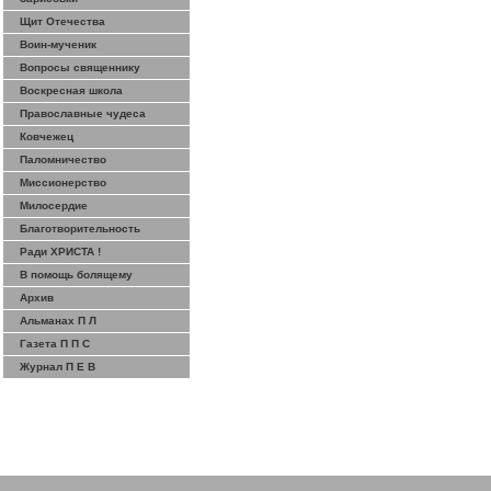
Щит Отечества
Воин-мученик
Вопросы священнику
Воскресная школа
Православные чудеса
Ковчежец
Паломничество
Миссионерство
Милосердие
Благотворительность
Ради ХРИСТА !
В помощь болящему
Архив
Альманах П Л
Газета П П С
Журнал П Е В