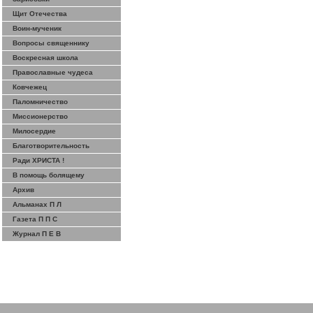
Щит Отечества
Воин-мученик
Вопросы священнику
Воскресная школа
Православные чудеса
Ковчежец
Паломничество
Миссионерство
Милосердие
Благотворительность
Ради ХРИСТА !
В помощь болящему
Архив
Альманах П Л
Газета П П С
Журнал П Е В