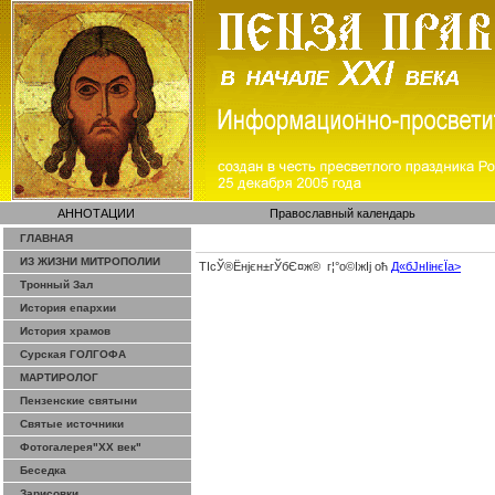
АННОТАЦИИ
Православный календарь
ГЛАВНАЯ
ИЗ ЖИЗНИ МИТРОПОЛИИ
ТІсЎ®Ёнјєн±­гЎ­бЄ¤ж® г¦°о©ІжІј оћ
Д«бЈ­нІінєЇa>
Тронный Зал
История епархии
История храмов
Сурская ГОЛГОФА
МАРТИРОЛОГ
Пензенские святыни
Святые источники
Фотогалерея"ХХ век"
Беседка
Зарисовки