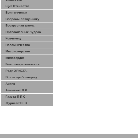
Щит Отечества
Воин-мученик
Вопросы священнику
Воскресная школа
Православные чудеса
Ковчежец
Паломничество
Миссионерство
Милосердие
Благотворительность
Ради ХРИСТА !
В помощь болящему
Архив
Альманах П Л
Газета П П С
Журнал П Е В