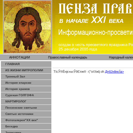
АННОТАЦИИ
Православный календарь
Народный кале
ГЛАВНАЯ
ИЗ ЖИЗНИ МИТРОПОЛИИ
ТІсЎ®Ёнјєн±­гЎ­бЄ¤ж® г¦°о©ІжІј оћ
Д«бЈ­нІінєЇa>
Тронный Зал
История епархии
История храмов
Сурская ГОЛГОФА
МАРТИРОЛОГ
Пензенские святыни
Святые источники
Фотогалерея"ХХ век"
Беседка
Зарисовки