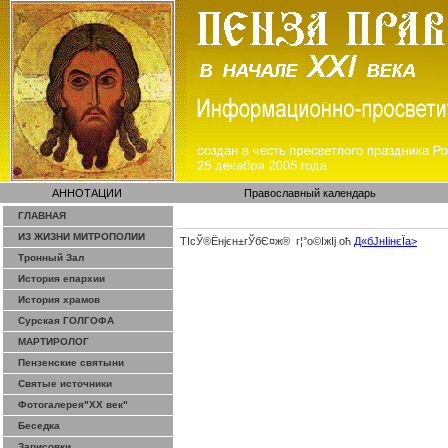
АННОТАЦИИ
Православный календарь
ГЛАВНАЯ
ИЗ ЖИЗНИ МИТРОПОЛИИ
ТІсЎ®Ёнјєн±­гЎ­бЄ¤ж® г¦°о©ІжІј оћ
Д«бЈ­нІінєЇa>
Тронный Зал
История епархии
История храмов
Сурская ГОЛГОФА
МАРТИРОЛОГ
Пензенские святыни
Святые источники
Фотогалерея"ХХ век"
Беседка
Зарисовки