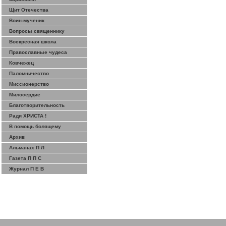
Щит Отечества
Воин-мученик
Вопросы священнику
Воскресная школа
Православные чудеса
Ковчежец
Паломничество
Миссионерство
Милосердие
Благотворительность
Ради ХРИСТА !
В помощь болящему
Архив
Альманах П Л
Газета П П С
Журнал П Е В