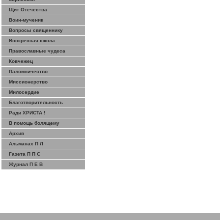
Щит Отечества
Воин-мученик
Вопросы священнику
Воскресная школа
Православные чудеса
Ковчежец
Паломничество
Миссионерство
Милосердие
Благотворительность
Ради ХРИСТА !
В помощь болящему
Архив
Альманах П Л
Газета П П С
Журнал П Е В