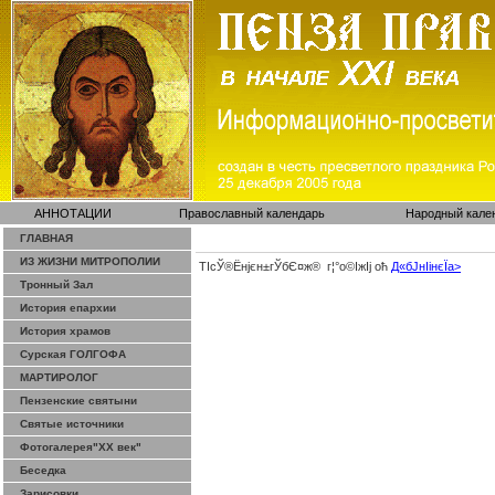
АННОТАЦИИ
Православный календарь
Народный кале
ГЛАВНАЯ
ИЗ ЖИЗНИ МИТРОПОЛИИ
ТІсЎ®Ёнјєн±­гЎ­бЄ¤ж® г¦°о©ІжІј оћ
Д«бЈ­нІінєЇa>
Тронный Зал
История епархии
История храмов
Сурская ГОЛГОФА
МАРТИРОЛОГ
Пензенские святыни
Святые источники
Фотогалерея"ХХ век"
Беседка
Зарисовки