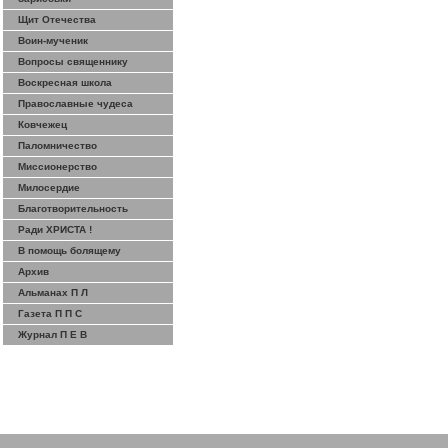
Щит Отечества
Воин-мученик
Вопросы священнику
Воскресная школа
Православные чудеса
Ковчежец
Паломничество
Миссионерство
Милосердие
Благотворительность
Ради ХРИСТА !
В помощь болящему
Архив
Альманах П Л
Газета П П С
Журнал П Е В