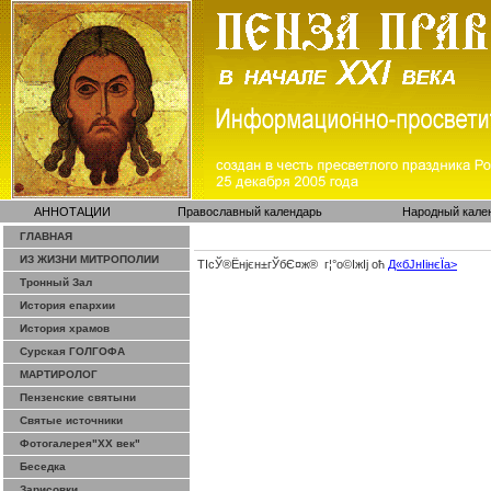
АННОТАЦИИ
Православный календарь
Народный кале
ГЛАВНАЯ
ИЗ ЖИЗНИ МИТРОПОЛИИ
ТІсЎ®Ёнјєн±­гЎ­бЄ¤ж® г¦°о©ІжІј оћ
Д«бЈ­нІінєЇa>
Тронный Зал
История епархии
История храмов
Сурская ГОЛГОФА
МАРТИРОЛОГ
Пензенские святыни
Святые источники
Фотогалерея"ХХ век"
Беседка
Зарисовки