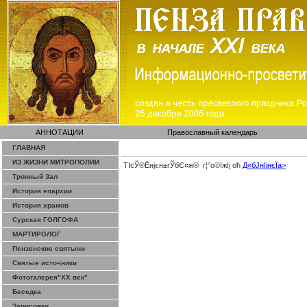
АННОТАЦИИ
Православный календарь
ГЛАВНАЯ
ИЗ ЖИЗНИ МИТРОПОЛИИ
ТІсЎ®Ёнјєн±­гЎ­бЄ¤ж® г¦°о©ІжІј оћ
Д«бЈ­нІінєЇa>
Тронный Зал
История епархии
История храмов
Сурская ГОЛГОФА
МАРТИРОЛОГ
Пензенские святыни
Святые источники
Фотогалерея"ХХ век"
Беседка
Зарисовки