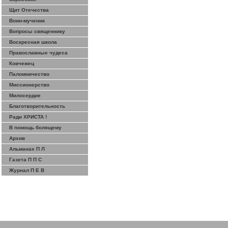
Щит Отечества
Воин-мученик
Вопросы священнику
Воскресная школа
Православные чудеса
Ковчежец
Паломничество
Миссионерство
Милосердие
Благотворительность
Ради ХРИСТА !
В помощь болящему
Архив
Альманах П Л
Газета П П С
Журнал П Е В