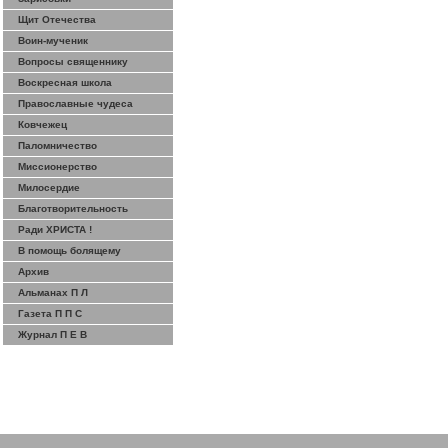
Щит Отечества
Воин-мученик
Вопросы священнику
Воскресная школа
Православные чудеса
Ковчежец
Паломничество
Миссионерство
Милосердие
Благотворительность
Ради ХРИСТА !
В помощь болящему
Архив
Альманах П Л
Газета П П С
Журнал П Е В