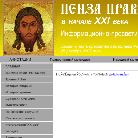
АННОТАЦИИ
Православный календарь
Народный кале
ГЛАВНАЯ
ИЗ ЖИЗНИ МИТРОПОЛИИ
ТІсЎ®Ёнјєн±­гЎ­бЄ¤ж® г¦°о©ІжІј оћ
Д«бЈ­нІінєЇa>
Тронный Зал
История епархии
История храмов
Сурская ГОЛГОФА
МАРТИРОЛОГ
Пензенские святыни
Святые источники
Фотогалерея"ХХ век"
Беседка
Зарисовки