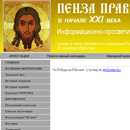
АННОТАЦИИ
Православный календарь
Народный кале
ГЛАВНАЯ
ИЗ ЖИЗНИ МИТРОПОЛИИ
ТІсЎ®Ёнјєн±­гЎ­бЄ¤ж® г¦°о©ІжІј оћ
Д«бЈ­нІінєЇa>
Тронный Зал
История епархии
История храмов
Сурская ГОЛГОФА
МАРТИРОЛОГ
Пензенские святыни
Святые источники
Фотогалерея"ХХ век"
Беседка
Зарисовки