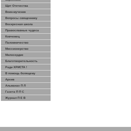
Щит Отечества
Воин-мученик
Вопросы священнику
Воскресная школа
Православные чудеса
Ковчежец
Паломничество
Миссионерство
Милосердие
Благотворительность
Ради ХРИСТА !
В помощь болящему
Архив
Альманах П Л
Газета П П С
Журнал П Е В