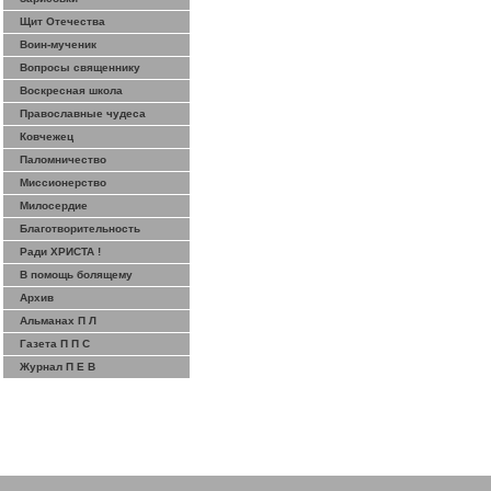
Щит Отечества
Воин-мученик
Вопросы священнику
Воскресная школа
Православные чудеса
Ковчежец
Паломничество
Миссионерство
Милосердие
Благотворительность
Ради ХРИСТА !
В помощь болящему
Архив
Альманах П Л
Газета П П С
Журнал П Е В