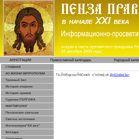
АННОТАЦИИ
Православный календарь
Народный кале
ГЛАВНАЯ
ИЗ ЖИЗНИ МИТРОПОЛИИ
ТІсЎ®Ёнјєн±­гЎ­бЄ¤ж® г¦°о©ІжІј оћ
Д«бЈ­нІінєЇa>
Тронный Зал
История епархии
История храмов
Сурская ГОЛГОФА
МАРТИРОЛОГ
Пензенские святыни
Святые источники
Фотогалерея"ХХ век"
Беседка
Зарисовки