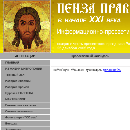
АННОТАЦИИ
Православный календарь
ГЛАВНАЯ
ИЗ ЖИЗНИ МИТРОПОЛИИ
ТІсЎ®Ёнјєн±­гЎ­бЄ¤ж® г¦°о©ІжІј оћ
Д«бЈ­нІінєЇa>
Тронный Зал
История епархии
История храмов
Сурская ГОЛГОФА
МАРТИРОЛОГ
Пензенские святыни
Святые источники
Фотогалерея"ХХ век"
Беседка
Зарисовки