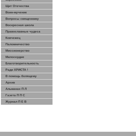
Щит Отечества
Воин-мученик
Вопросы священнику
Воскресная школа
Православные чудеса
Ковчежец
Паломничество
Миссионерство
Милосердие
Благотворительность
Ради ХРИСТА !
В помощь болящему
Архив
Альманах П Л
Газета П П С
Журнал П Е В