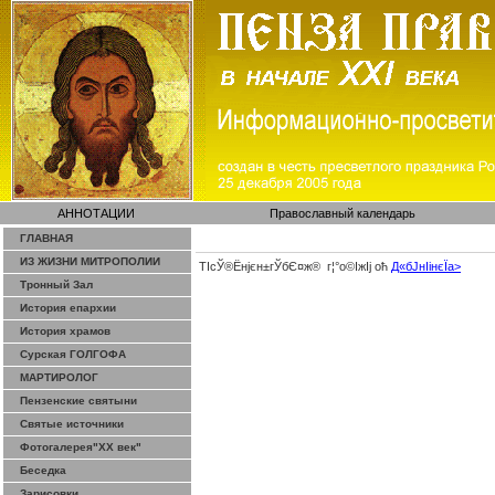
АННОТАЦИИ
Православный календарь
ГЛАВНАЯ
ИЗ ЖИЗНИ МИТРОПОЛИИ
ТІсЎ®Ёнјєн±­гЎ­бЄ¤ж® г¦°о©ІжІј оћ
Д«бЈ­нІінєЇa>
Тронный Зал
История епархии
История храмов
Сурская ГОЛГОФА
МАРТИРОЛОГ
Пензенские святыни
Святые источники
Фотогалерея"ХХ век"
Беседка
Зарисовки