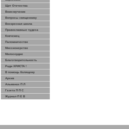
Щит Отечества
Воин-мученик
Вопросы священнику
Воскресная школа
Православные чудеса
Ковчежец
Паломничество
Миссионерство
Милосердие
Благотворительность
Ради ХРИСТА !
В помощь болящему
Архив
Альманах П Л
Газета П П С
Журнал П Е В