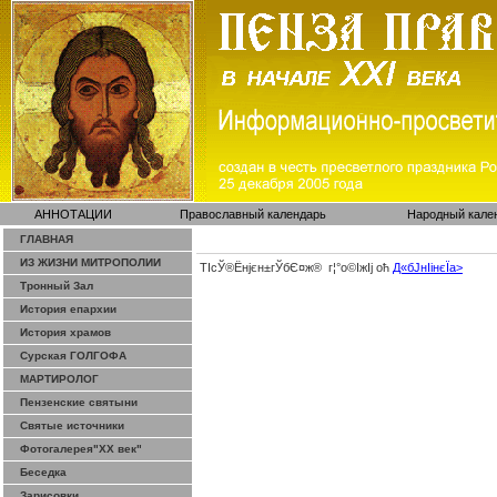
АННОТАЦИИ
Православный календарь
Народный кале
ГЛАВНАЯ
ИЗ ЖИЗНИ МИТРОПОЛИИ
ТІсЎ®Ёнјєн±­гЎ­бЄ¤ж® г¦°о©ІжІј оћ
Д«бЈ­нІінєЇa>
Тронный Зал
История епархии
История храмов
Сурская ГОЛГОФА
МАРТИРОЛОГ
Пензенские святыни
Святые источники
Фотогалерея"ХХ век"
Беседка
Зарисовки