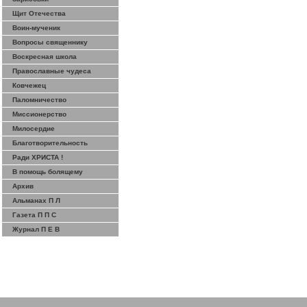
Щит Отечества
Воин-мученик
Вопросы священнику
Воскресная школа
Православные чудеса
Ковчежец
Паломничество
Миссионерство
Милосердие
Благотворительность
Ради ХРИСТА !
В помощь болящему
Архив
Альманах П Л
Газета П П С
Журнал П Е В